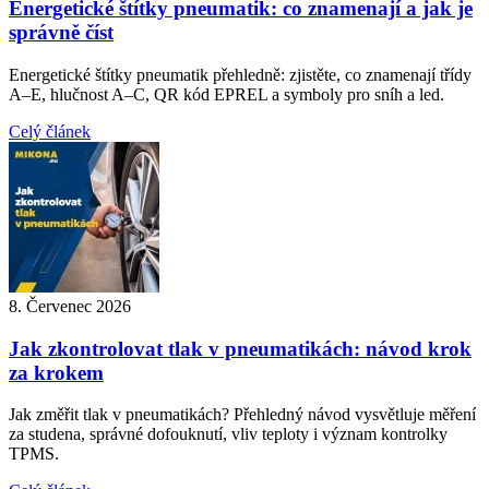
Energetické štítky pneumatik: co znamenají a jak je
správně číst
Energetické štítky pneumatik přehledně: zjistěte, co znamenají třídy
A–E, hlučnost A–C, QR kód EPREL a symboly pro sníh a led.
Celý článek
8. Červenec 2026
Jak zkontrolovat tlak v pneumatikách: návod krok
za krokem
Jak změřit tlak v pneumatikách? Přehledný návod vysvětluje měření
za studena, správné dofouknutí, vliv teploty i význam kontrolky
TPMS.