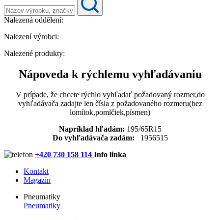
Nalezená oddělení:
Nalezení výrobci:
Nalezené produkty:
Nápoveda k rýchlemu vyhľadávaniu
V prípade, že chcete rýchlo vyhľadať požadovaný rozmer,do
vyhľadávača zadajte len čísla z požadovaného rozmeru(bez
lomítok,pomlčiek,písmen)
Napríklad hľadám:
195/65R15
Do vyhľadávača zadám:
1956515
+420 730 158 114
Info linka
Kontakt
Magazín
Pneumatiky
Pneumatiky