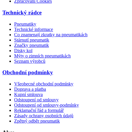
Zpracování Cookies
Technický rádce
Pneumatiky
Technické informace
Co znamenají zkratky na pneumatikách
Stárnutí pneumatik
Značky pneumatik
Disky kol
Mýty o zimních pneumatikách
Seznam výrobců
Obchodní podmínky
Všeobecné obchodní podmínky
Doprava a platba
Kupní smlouva
Odstoupení od smlouvy
Odstoupení od smlouvy-podmínky
Reklamační řád a formulář
Zásady ochrany osobních údajů
Zpětný odběr pneumatik