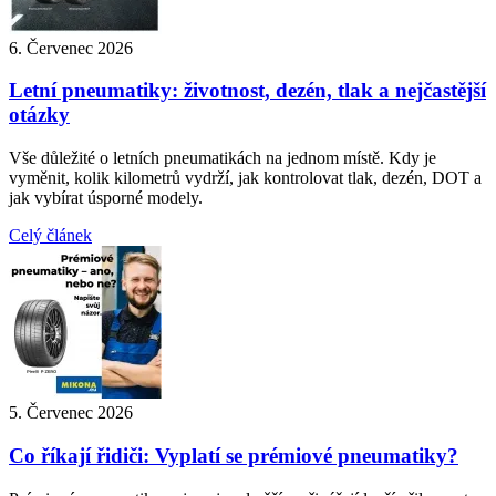
6. Červenec 2026
Letní pneumatiky: životnost, dezén, tlak a nejčastější
otázky
Vše důležité o letních pneumatikách na jednom místě. Kdy je
vyměnit, kolik kilometrů vydrží, jak kontrolovat tlak, dezén, DOT a
jak vybírat úsporné modely.
Celý článek
5. Červenec 2026
Co říkají řidiči: Vyplatí se prémiové pneumatiky?