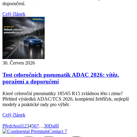
doporučení.
Celý článek
30. Červen 2026
Test celoročních pneumatik ADAC 2026: vítěz,
poražení a doporučení
Které celoroční pneumatiky 185/65 R15 zvládnou léto i zimu?
Přehled výsledků ADAC/TCS 2026, kompletní žebříček, nejlepší
modely a praktické rady pro výběr.
Celý článek
Předchozí
1
2
3
4
5
6
7
…
30
Další