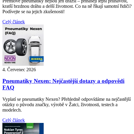
Prémiové pneumatiky nejsou jen dražší – přinášejí lepší přilnavost,
kratší brzdnou dráhu a delší životnost. Co na ně říkají samotní řidiči?
Podívejte se na jejich zkušenosti!
Celý článek
4. Červenec 2026
Pneumatiky Nexen: Nejčastější dotazy a odpovědi
FAQ
Vyplatí se pneumatiky Nexen? Přehledně odpovídáme na nejčastější
otázky o původu značky, výrobě v Žatci, životnosti, testech a
modelech.
Celý článek