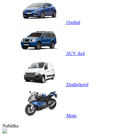
Osobní
SUV 4x4
Dodávkové
Moto
Nabídka