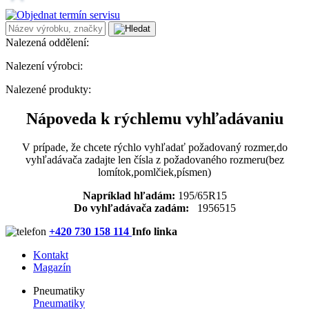
Nalezená oddělení:
Nalezení výrobci:
Nalezené produkty:
Nápoveda k rýchlemu vyhľadávaniu
V prípade, že chcete rýchlo vyhľadať požadovaný rozmer,do
vyhľadávača zadajte len čísla z požadovaného rozmeru(bez
lomítok,pomlčiek,písmen)
Napríklad hľadám:
195/65R15
Do vyhľadávača zadám:
1956515
+420 730 158 114
Info linka
Kontakt
Magazín
Pneumatiky
Pneumatiky