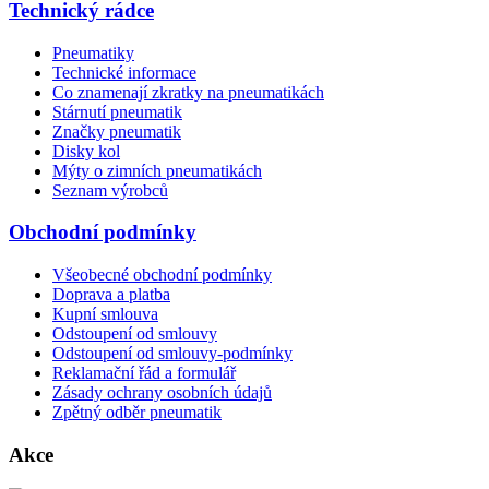
Technický rádce
Pneumatiky
Technické informace
Co znamenají zkratky na pneumatikách
Stárnutí pneumatik
Značky pneumatik
Disky kol
Mýty o zimních pneumatikách
Seznam výrobců
Obchodní podmínky
Všeobecné obchodní podmínky
Doprava a platba
Kupní smlouva
Odstoupení od smlouvy
Odstoupení od smlouvy-podmínky
Reklamační řád a formulář
Zásady ochrany osobních údajů
Zpětný odběr pneumatik
Akce