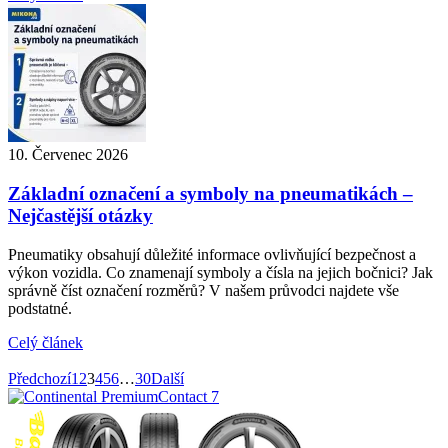
10. Červenec 2026
Základní označení a symboly na pneumatikách –
Nejčastější otázky
Pneumatiky obsahují důležité informace ovlivňující bezpečnost a
výkon vozidla. Co znamenají symboly a čísla na jejich bočnici? Jak
správně číst označení rozměrů? V našem průvodci najdete vše
podstatné.
Celý článek
Předchozí
1
2
3
4
5
6
…
30
Další