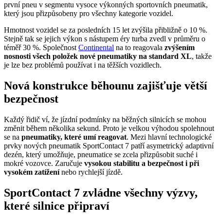
první pneu v segmentu vysoce výkonných sportovních pneumatik,
který jsou přizpůsobeny pro všechny kategorie vozidel.
Hmotnost vozidel se za posledních 15 let zvýšila přibližně o 10 %.
Stejně tak se jejich výkon s nástupem éry turba zvedl v průměru o
téměř 30 %. Společnost
Continental
na to reagovala
zvýšením
nosnosti všech položek nové pneumatiky na standard XL
, takže
je lze bez problémů používat i na těžších vozidlech.
Nová konstrukce běhounu zajišťuje větší
bezpečnost
Každý řidič ví, že jízdní podmínky na běžných silnicích se mohou
změnit během několika sekund. Proto je velkou výhodou spolehnout
se na
pneumatiky, které umí reagovat
. Mezi hlavní technologické
prvky nových pneumatik SportContact 7 patří asymetrický adaptivní
dezén, který umožňuje, pneumatice se zcela přizpůsobit suché i
mokré vozovce. Zaručuje
vysokou stabilitu a bezpečnost i při
vysokém zatížení
nebo rychlejší jízdě.
SportContact 7 zvládne všechny výzvy,
které silnice připraví