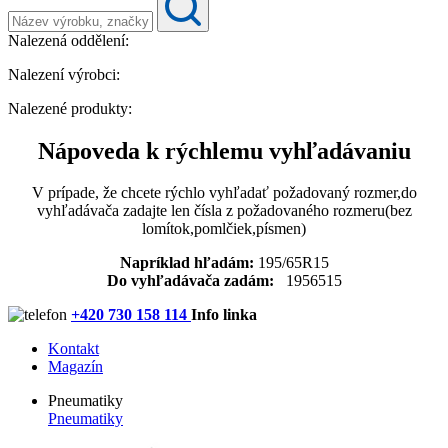
Nalezená oddělení:
Nalezení výrobci:
Nalezené produkty:
Nápoveda k rýchlemu vyhľadávaniu
V prípade, že chcete rýchlo vyhľadať požadovaný rozmer,do
vyhľadávača zadajte len čísla z požadovaného rozmeru(bez
lomítok,pomlčiek,písmen)
Napríklad hľadám:
195/65R15
Do vyhľadávača zadám:
1956515
+420 730 158 114
Info linka
Kontakt
Magazín
Pneumatiky
Pneumatiky