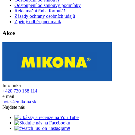
Odstoupení od smlouvy-podmínky
Reklamační řád a formulář
Zásady ochrany osobních údajů
Zpětný odběr pneumatik
Akce
Info linka
+420 730 158 114
e-mail
notes@mikona.sk
Najdete nás