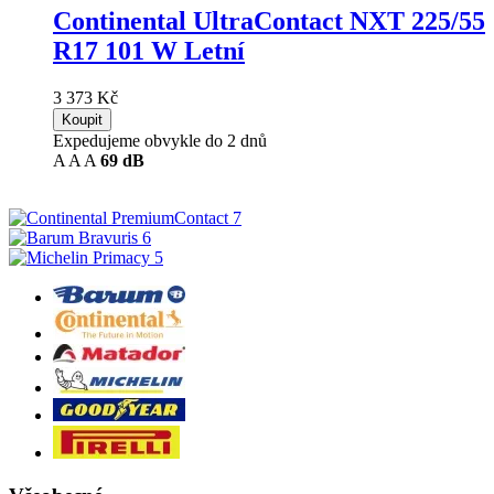
Continental UltraContact NXT
225/55
R17 101 W Letní
3 373 Kč
Koupit
Expedujeme obvykle do 2 dnů
A
A
A
69 dB