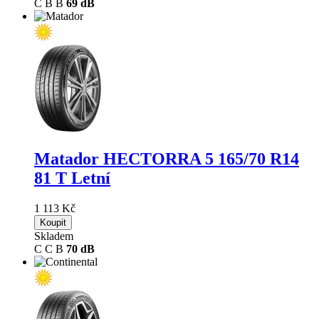
C
B
B
69 dB
Matador HECTORRA 5
165/70 R14
81 T Letní
1 113 Kč
Koupit
Skladem
C
C
B
70 dB