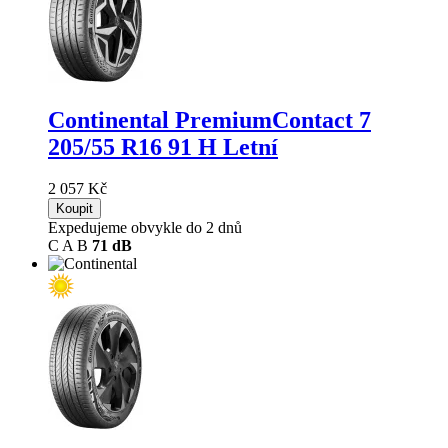
Continental PremiumContact 7
205/55 R16 91 H Letní
2 057 Kč
Koupit
Expedujeme obvykle do 2 dnů
C
A
B
71 dB