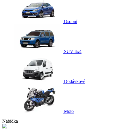
Osobní
SUV 4x4
Dodávkové
Moto
Nabídka