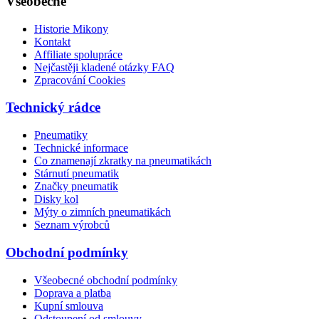
Všeobecné
Historie Mikony
Kontakt
Affiliate spolupráce
Nejčastěji kladené otázky FAQ
Zpracování Cookies
Technický rádce
Pneumatiky
Technické informace
Co znamenají zkratky na pneumatikách
Stárnutí pneumatik
Značky pneumatik
Disky kol
Mýty o zimních pneumatikách
Seznam výrobců
Obchodní podmínky
Všeobecné obchodní podmínky
Doprava a platba
Kupní smlouva
Odstoupení od smlouvy