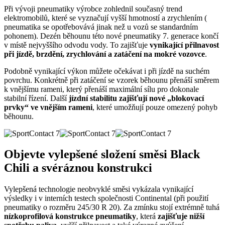
Při vývoji pneumatiky výrobce zohlednil současný trend
elektromobilů, které se vyznačují vyšší hmotností a zrychlením (
pneumatika se opotřebovává jinak než u vozů se standardním
pohonem). Dezén běhounu této nové pneumatiky 7. generace končí
v místě nejvyššího odvodu vody. To zajišťuje
vynikající přilnavost
při jízdě, brzdění, zrychlování a zatáčení na mokré vozovce
.
Podobně vynikající výkon můžete očekávat i při jízdě na suchém
povrchu. Konkrétně při zatáčení se vzorek běhounu přenáší směrem
k vnějšímu rameni, který přenáší maximální sílu pro dokonale
stabilní řízení. Další
jízdní stabilitu zajišťují nové „blokovací
prvky“ ve vnějším rameni
, které umožňují pouze omezený pohyb
běhounu.
Objevte vylepšené složení směsi Black
Chili a svéráznou konstrukci
Vylepšená technologie neobvyklé směsi vykázala vynikající
výsledky i v interních testech společnosti Continental (při použití
pneumatiky o rozměru 245/30 R 20). Za zmínku stojí extrémně tuhá
nízkoprofilová konstrukce pneumatiky
, která
zajišťuje nižší