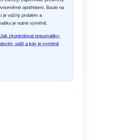
ovnoměrné opotřebení. Boule na
ci je vážný problém a
atiku je nutné vyměnit.
Jak zkontrolovat pneumatiky:
dezén, stáří a kdy je vyměnit