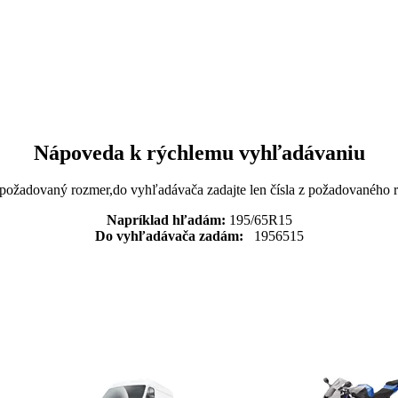
Nápoveda k rýchlemu vyhľadávaniu
 požadovaný rozmer,do vyhľadávača zadajte len čísla z požadovaného
Napríklad hľadám:
195/65R15
Do vyhľadávača zadám:
1956515