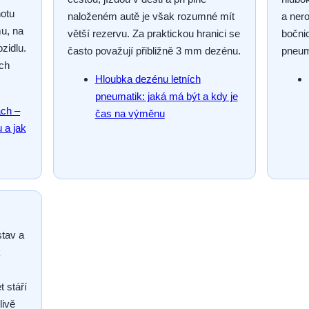
notu
naloženém autě je však rozumné mít
a ner
mu, na
větší rezervu. Za praktickou hranici se
bočni
zidlu.
často považují přibližně 3 mm dezénu.
pneum
ých
Hloubka dezénu letních
pneumatik: jaká má být a kdy je
ách –
čas na výměnu
 a jak
stav a
k
t stáří
livě