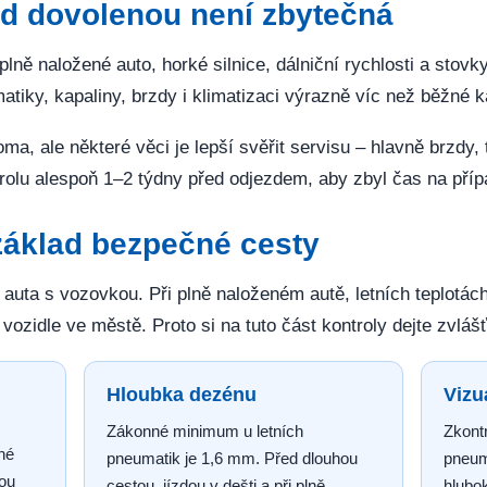
ed dovolenou není zbytečná
ně naložené auto, horké silnice, dálniční rychlosti a stovky
atiky, kapaliny, brzdy i klimatizaci výrazně víc než běžné 
oma, ale některé věci je lepší svěřit servisu – hlavně brzdy,
ontrolu alespoň 1–2 týdny před odjezdem, aby zbyl čas na pří
základ bezpečné cesty
auta s vozovkou. Při plně naloženém autě, letních teplotách a
ozidle ve městě. Proto si na tuto část kontroly dejte zvlášť
Hloubka dezénu
Vizu
Zákonné minimum u letních
Zkontr
né
pneumatik je 1,6 mm. Před dlouhou
pneuma
nou
cestou, jízdou v dešti a při plně
hlubo