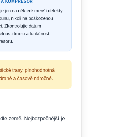
 A KOMPRESOR
je jen na některé menší defekty
ounu, nikoli na poškozenou
i. Zkontrolujte datum
elnosti tmelu a funkčnost
esoru.
stické trasy, plnohodnotná
t drahé a časově náročné.
odle země. Nejbezpečnější je