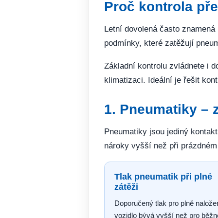
Proč kontrola př
Letní dovolená často znamená pl
podmínky, které zatěžují pneum
Základní kontrolu zvládnete i d
klimatizaci. Ideální je řešit k
1. Pneumatiky – 
Pneumatiky jsou jediný kontakt 
nároky vyšší než při prázdném v
Tlak pneumatik při plné
zátěži
Doporučený tlak pro plně nalože
vozidlo bývá vyšší než pro běž