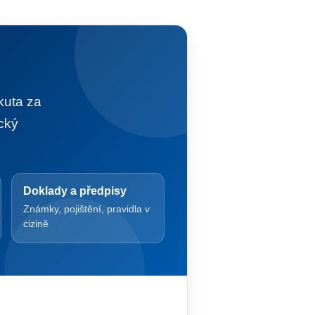
kuta za
cký
Doklady a předpisy
Známky, pojištění, pravidla v
cizině