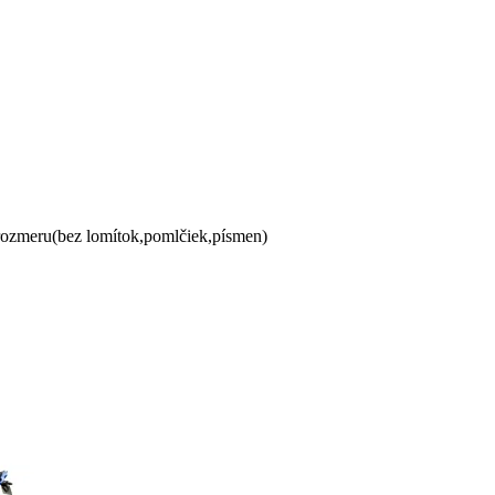
 rozmeru(bez lomítok,pomlčiek,písmen)