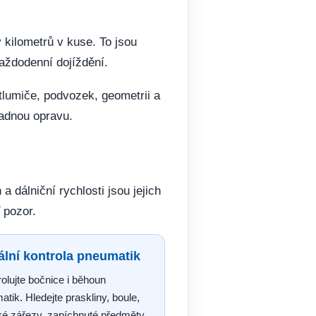
 kilometrů v kuse. To jsou
každodenní dojíždění.
 tlumiče, podvozek, geometrii a
padnou opravu.
 dálniční rychlosti jsou jejich
 pozor.
ální kontrola pneumatik
olujte bočnice i běhoun
tik. Hledejte praskliny, boule,
ké zářezy, zapíchnuté předměty