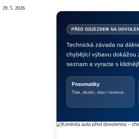
29. 5. 2026
PŘED ODJEZDEM NA DOVOLE
Technická závada na dálnic
chybějící výbavu dokážou z
seznam a vyrazte s klidnějš
Pneumatiky
Tlak, dezén, stav i rezerva