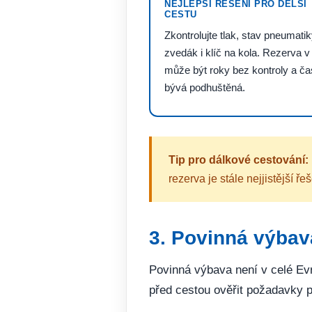
NEJLEPŠÍ ŘEŠENÍ PRO DELŠÍ
CESTU
Zkontrolujte tlak, stav pneumatik
zvedák i klíč na kola. Rezerva v
může být roky bez kontroly a ča
bývá podhuštěná.
Tip pro dálkové cestování:
rezerva je stále nejjistější
3. Povinná výbava
Povinná výbava není v celé Evr
před cestou ověřit požadavky p