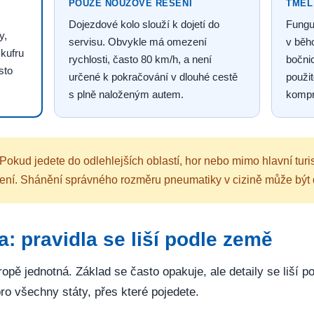
POUZE NOUZOVÉ ŘEŠENÍ
TMEL
Dojezdové kolo slouží k dojetí do
Fungu
y,
servisu. Obvykle má omezení
v běh
 kufru
rychlosti, často 80 km/h, a není
bočnic
sto
určené k pokračování v dlouhé cestě
použit
s plně naloženým autem.
kompr
Pokud jedete do odlehlejších oblastí, hor nebo mimo hlavní turi
 řešení. Shánění správného rozměru pneumatiky v cizině může bý
: pravidla se liší podle země
opě jednotná. Základ se často opakuje, ale detaily se liší p
ro všechny státy, přes které pojedete.