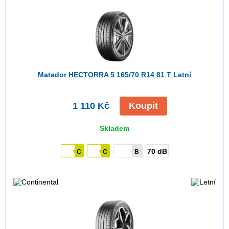
Matador HECTORRA 5
165/70 R14 81 T Letní
1 110 Kč
Koupit
Skladem
70 dB
C
C
B