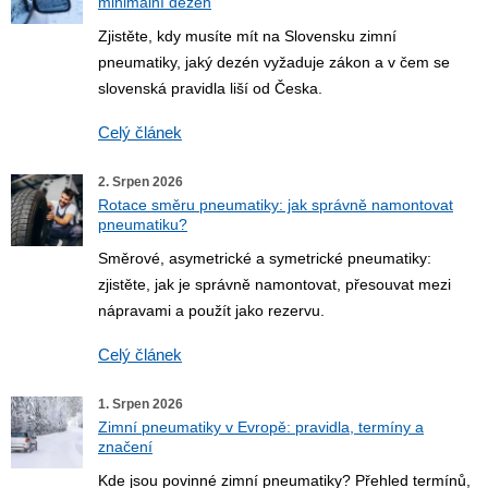
minimální dezén
Zjistěte, kdy musíte mít na Slovensku zimní
pneumatiky, jaký dezén vyžaduje zákon a v čem se
slovenská pravidla liší od Česka.
Celý článek
2. Srpen 2026
Rotace směru pneumatiky: jak správně namontovat
pneumatiku?
Směrové, asymetrické a symetrické pneumatiky:
zjistěte, jak je správně namontovat, přesouvat mezi
nápravami a použít jako rezervu.
Celý článek
1. Srpen 2026
Zimní pneumatiky v Evropě: pravidla, termíny a
značení
Kde jsou povinné zimní pneumatiky? Přehled termínů,