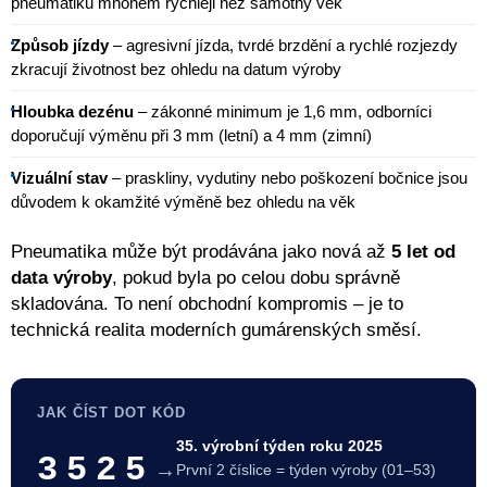
pneumatiku mnohem rychleji než samotný věk
Způsob jízdy
– agresivní jízda, tvrdé brzdění a rychlé rozjezdy
zkracují životnost bez ohledu na datum výroby
Hloubka dezénu
– zákonné minimum je 1,6 mm, odborníci
doporučují výměnu při 3 mm (letní) a 4 mm (zimní)
Vizuální stav
– praskliny, vydutiny nebo poškození bočnice jsou
důvodem k okamžité výměně bez ohledu na věk
Pneumatika může být prodávána jako nová až
5 let od
data výroby
, pokud byla po celou dobu správně
skladována. To není obchodní kompromis – je to
technická realita moderních gumárenských směsí.
JAK ČÍST DOT KÓD
35. výrobní týden roku 2025
3525
→
První 2 číslice = týden výroby (01–53)