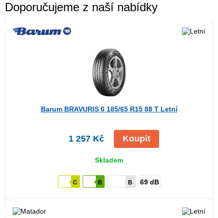
Doporučujeme z naší nabídky
Barum BRAVURIS 6
185/65 R15 88 T Letní
1 257 Kč
Koupit
Skladem
69 dB
C
B
B