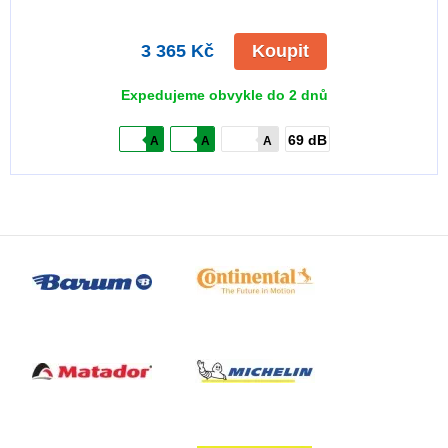
3 365 Kč
Koupit
Expedujeme obvykle do 2 dnů
69 dB
A
A
A