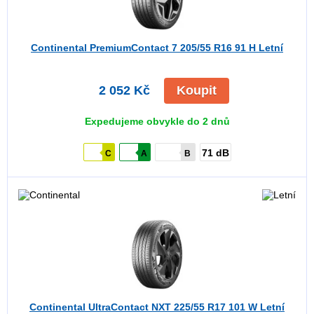
Continental PremiumContact 7
205/55 R16 91 H Letní
2 052 Kč
Koupit
Expedujeme obvykle do 2 dnů
71 dB
C
A
B
Continental UltraContact NXT
225/55 R17 101 W Letní