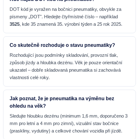
DOT kód je vyražen na bočnici pneumatiky, obvykle za
písmeny „DOT". Hledejte čtyřmístné číslo – například
3525
, kde 35 znamená 35. výrobní týden a 25 rok 2025.
Co skutečně rozhoduje o stavu pneumatiky?
Rozhodující jsou podmínky skladování, provozní tlak,
způsob jízdy a hloubka dezénu. Věk je pouze orientační
ukazatel – dobře skladovaná pneumatika si zachovává
vlastnosti celé roky.
Jak poznat, že je pneumatika na výměnu bez
ohledu na věk?
Sledujte hloubku dezénu (minimum 1,6 mm, doporučeno 3
mm pro letní a 4 mm pro zimní), vizuální stav bočnice
(praskliny, vydutiny) a celkové chování vozidla při jízdě.