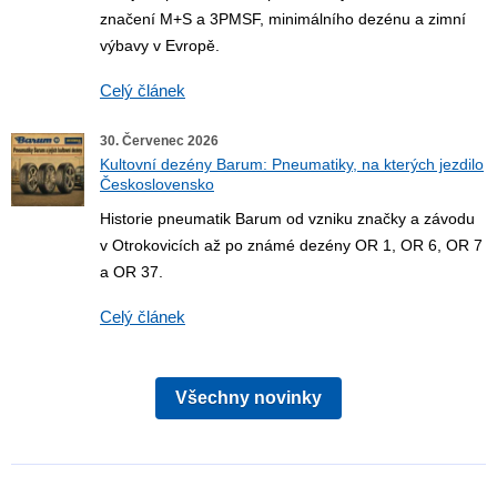
značení M+S a 3PMSF, minimálního dezénu a zimní
výbavy v Evropě.
Celý článek
30. Červenec 2026
Kultovní dezény Barum: Pneumatiky, na kterých jezdilo
Československo
Historie pneumatik Barum od vzniku značky a závodu
v Otrokovicích až po známé dezény OR 1, OR 6, OR 7
a OR 37.
Celý článek
Všechny novinky