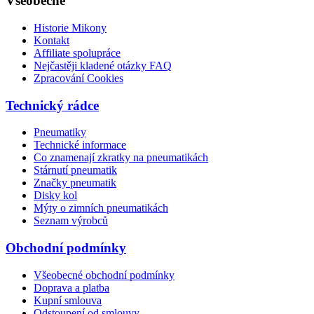
Všeobecné
Historie Mikony
Kontakt
Affiliate spolupráce
Nejčastěji kladené otázky FAQ
Zpracování Cookies
Technický rádce
Pneumatiky
Technické informace
Co znamenají zkratky na pneumatikách
Stárnutí pneumatik
Značky pneumatik
Disky kol
Mýty o zimních pneumatikách
Seznam výrobců
Obchodní podmínky
Všeobecné obchodní podmínky
Doprava a platba
Kupní smlouva
Odstoupení od smlouvy