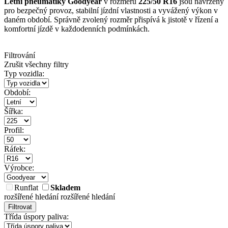
Letní pneumatiky Goodyear
v rozměru
225/50 R16
jsou navrženy
pro bezpečný provoz, stabilní jízdní vlastnosti a vyvážený výkon v
daném období. Správně zvolený rozměr přispívá k jistotě v řízení a
komfortní jízdě v každodenních podmínkách.
Filtrování
Zrušit všechny filtry
Typ vozidla:
Období:
Šířka:
Profil:
Ráfek:
Výrobce:
Runflat
Skladem
rozšířené hledání
rozšířené hledání
Filtrovat
Třída úspory paliva: