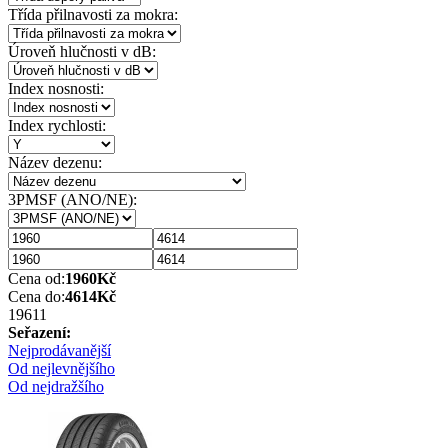
Třída přilnavosti za mokra:
Úroveň hlučnosti v dB:
Index nosnosti:
Index rychlosti:
Název dezenu:
3PMSF (ANO/NE):
Cena od:
1960
Kč
Cena do:
4614
Kč
1961
1
Seřazení:
Nejprodávanější
Od nejlevnějšího
Od nejdražšího