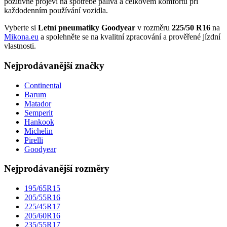
pozitivně projeví na spotřebě paliva a celkovém komfortu při
každodenním používání vozidla.
Vyberte si
Letní pneumatiky Goodyear
v rozměru
225/50 R16
na
Mikona.eu
a spolehněte se na kvalitní zpracování a prověřené jízdní
vlastnosti.
Nejprodávanější značky
Continental
Barum
Matador
Semperit
Hankook
Michelin
Pirelli
Goodyear
Nejprodávanější rozměry
195/65R15
205/55R16
225/45R17
205/60R16
235/55R17