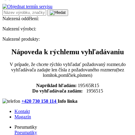
Nalezená oddělení:
Nalezení výrobci:
Nalezené produkty:
Nápoveda k rýchlemu vyhľadávaniu
V prípade, že chcete rýchlo vyhľadať požadovaný rozmer,do
vyhľadávača zadajte len čísla z požadovaného rozmeru(bez
lomítok,pomlčiek,písmen)
Napríklad hľadám:
195/65R15
Do vyhľadávača zadám:
1956515
+420 730 158 114
Info linka
Kontakt
Magazín
Pneumatiky
Pneumatiky