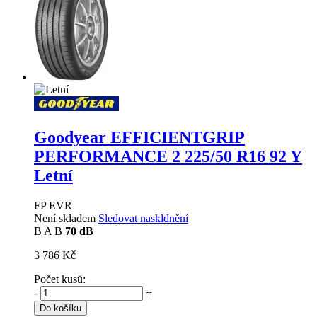
Goodyear EFFICIENTGRIP
PERFORMANCE 2
225/50 R16 92 Y
Letní
FP EVR
Není skladem
Sledovat naskldnění
B
A
B
70 dB
3 786 Kč
Počet kusů:
-
+
Do košíku