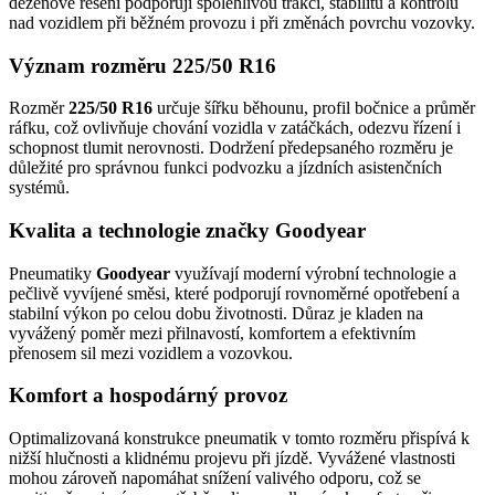
dezénové řešení podporují spolehlivou trakci, stabilitu a kontrolu
nad vozidlem při běžném provozu i při změnách povrchu vozovky.
Význam rozměru 225/50 R16
Rozměr
225/50 R16
určuje šířku běhounu, profil bočnice a průměr
ráfku, což ovlivňuje chování vozidla v zatáčkách, odezvu řízení i
schopnost tlumit nerovnosti. Dodržení předepsaného rozměru je
důležité pro správnou funkci podvozku a jízdních asistenčních
systémů.
Kvalita a technologie značky Goodyear
Pneumatiky
Goodyear
využívají moderní výrobní technologie a
pečlivě vyvíjené směsi, které podporují rovnoměrné opotřebení a
stabilní výkon po celou dobu životnosti. Důraz je kladen na
vyvážený poměr mezi přilnavostí, komfortem a efektivním
přenosem sil mezi vozidlem a vozovkou.
Komfort a hospodárný provoz
Optimalizovaná konstrukce pneumatik v tomto rozměru přispívá k
nižší hlučnosti a klidnému projevu při jízdě. Vyvážené vlastnosti
mohou zároveň napomáhat snížení valivého odporu, což se