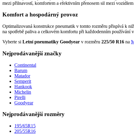
mezi přilnavostí, komfortem a efektivním přenosem sil mezi vozidle
Komfort a hospodárný provoz
Optimalizovaná konstrukce pneumatik v tomto rozměru přispívá k nižš
na spotřebě paliva a celkovém komfortu při každodenním používání v
Vyberte si
Letní pneumatiky Goodyear
v rozměru
225/50 R16
na
M
Nejprodávanější značky
Continental
Barum
Matador
Semperit
Hankook
Michelin
Pirelli
Goodyear
Nejprodávanější rozměry
195/65R15
205/55R16