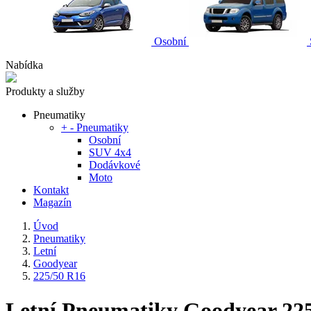
Osobní
Nabídka
Produkty a služby
Pneumatiky
+
-
Pneumatiky
Osobní
SUV 4x4
Dodávkové
Moto
Kontakt
Magazín
Úvod
Pneumatiky
Letní
Goodyear
225/50 R16
Letní Pneumatiky Goodyear 22