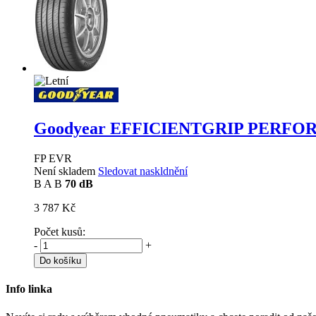
Goodyear EFFICIENTGRIP PERF
FP EVR
Není skladem
Sledovat naskldnění
B
A
B
70 dB
3 787 Kč
Počet kusů:
-
+
Do košíku
Info linka