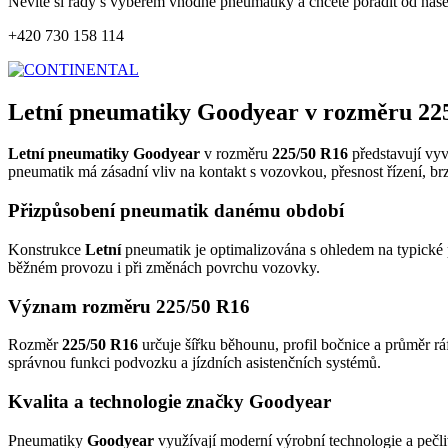
Nevíte si rady s výběrem vhodné pneumatiky a chcete poradit od naš
+420 730 158 114
Letní pneumatiky Goodyear v rozměru 22
Letní pneumatiky Goodyear
v rozměru
225/50 R16
představují vyv
pneumatik má zásadní vliv na kontakt s vozovkou, přesnost řízení, br
Přizpůsobení pneumatik danému období
Konstrukce
Letní
pneumatik je optimalizována s ohledem na typické p
běžném provozu i při změnách povrchu vozovky.
Význam rozměru 225/50 R16
Rozměr
225/50 R16
určuje šířku běhounu, profil bočnice a průměr rá
správnou funkci podvozku a jízdních asistenčních systémů.
Kvalita a technologie značky Goodyear
Pneumatiky
Goodyear
využívají moderní výrobní technologie a pečli