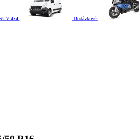
SUV 4x4
Dodávkové
5/50 R16