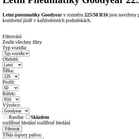
Letní pneumatiky Goodyear
v rozměru
225/50 R16
jsou navrženy p
komfortní jízdě v každodenních podmínkách.
Filtrování
Zrušit všechny filtry
Typ vozidla:
Období:
Šířka:
Profil:
Ráfek:
Výrobce:
Runflat
Skladem
rozšířené hledání
rozšířené hledání
Filtrovat
Třída úspory paliva: