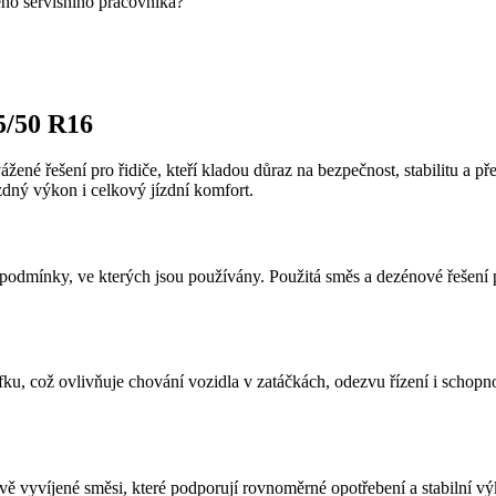
eho servisního pracovníka?
5/50 R16
ážené řešení pro řidiče, kteří kladou důraz na bezpečnost, stabilitu a
zdný výkon i celkový jízdní komfort.
odmínky, ve kterých jsou používány. Použitá směs a dezénové řešení pod
fku, což ovlivňuje chování vozidla v zatáčkách, odezvu řízení i schopn
vě vyvíjené směsi, které podporují rovnoměrné opotřebení a stabilní 