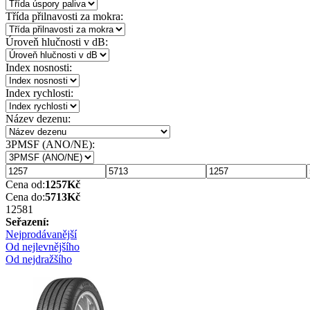
Třída přilnavosti za mokra:
Úroveň hlučnosti v dB:
Index nosnosti:
Index rychlosti:
Název dezenu:
3PMSF (ANO/NE):
Cena od:
1257
Kč
Cena do:
5713
Kč
1258
1
Seřazení:
Nejprodávanější
Od nejlevnějšího
Od nejdražšího