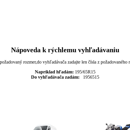
Nápoveda k rýchlemu vyhľadávaniu
 požadovaný rozmer,do vyhľadávača zadajte len čísla z požadovaného
Napríklad hľadám:
195/65R15
Do vyhľadávača zadám:
1956515