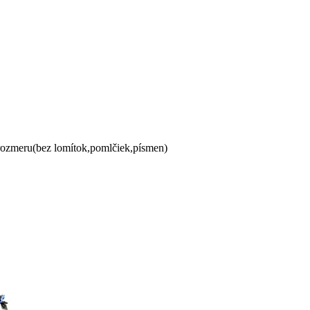
 rozmeru(bez lomítok,pomlčiek,písmen)