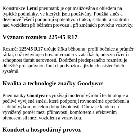
Konstrukce
Letní
pneumatik je optimalizována s ohledem na
typické podmínky, ve kterých jsou používány. Použitá směs a
dezénové řešení podporují spolehlivou trakci, stabilitu a kontrolu
nad vozidlem při běžném provozu i při změnách povrchu vozovky.
Význam rozměru 225/45 R17
Rozměr
225/45 R17
určuje šířku běhounu, profil bočnice a průměr
ráfku, což ovlivňuje chování vozidla v zatáčkách, odezvu řízení i
schopnost tlumit nerovnosti. Dodržení předepsaného rozměru je
důležité pro správnou funkci podvozku a jízdních asistenčních
systémů.
Kvalita a technologie značky Goodyear
Pneumatiky
Goodyear
využívají moderní výrobní technologie a
pečlivě vyvíjené směsi, které podporují rovnoměrné opotřebení a
stabilní výkon po celou dobu životnosti. Důraz je kladen na
vyvážený poměr mezi přilnavostí, komfortem a efektivním
přenosem sil mezi vozidlem a vozovkou.
Komfort a hospodárný provoz