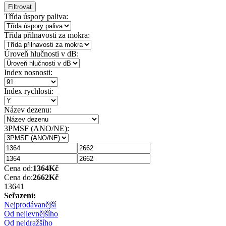
Filtrovat
Třída úspory paliva:
Třída přilnavosti za mokra:
Úroveň hlučnosti v dB:
Index nosnosti:
Index rychlosti:
Název dezenu:
3PMSF (ANO/NE):
Cena od:
1364
Kč
Cena do:
2662
Kč
1364
1
Seřazení:
Nejprodávanější
Od nejlevnějšího
Od nejdražšího