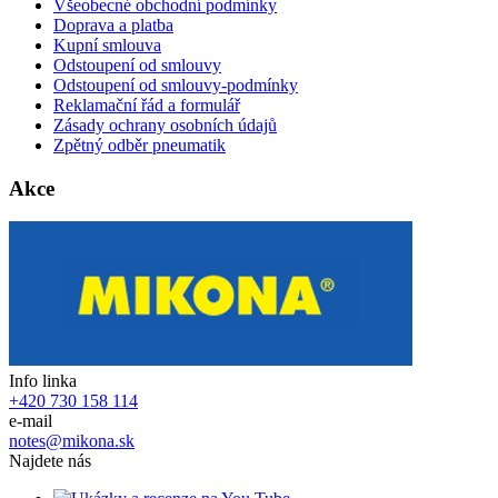
Všeobecné obchodní podmínky
Doprava a platba
Kupní smlouva
Odstoupení od smlouvy
Odstoupení od smlouvy-podmínky
Reklamační řád a formulář
Zásady ochrany osobních údajů
Zpětný odběr pneumatik
Akce
Info linka
+420 730 158 114
e-mail
notes@mikona.sk
Najdete nás