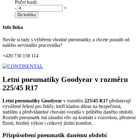
Počet kusů:
-
+
Do košíku
Info linka
Nevíte si rady s výběrem vhodné pneumatiky a chcete poradit od
našeho servisního pracovníka?
+420 730 158 114
Letní pneumatiky Goodyear v rozměru
225/45 R17
Letní pneumatiky Goodyear
v rozměru
225/45 R17
představují
vyvážené řešení pro řidiče, kteří kladou důraz na bezpečnost,
stabilitu a předvídatelné chování vozidla v průběhu daného období.
Rozměr pneumatik má zásadní vliv na kontakt s vozovkou, přesnost
řízení, brzdný výkon i celkový jízdní komfort.
Přizpůsobení pneumatik danému období