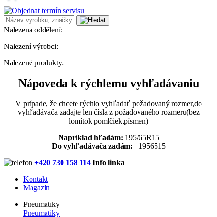
Nalezená oddělení:
Nalezení výrobci:
Nalezené produkty:
Nápoveda k rýchlemu vyhľadávaniu
V prípade, že chcete rýchlo vyhľadať požadovaný rozmer,do
vyhľadávača zadajte len čísla z požadovaného rozmeru(bez
lomítok,pomlčiek,písmen)
Napríklad hľadám:
195/65R15
Do vyhľadávača zadám:
1956515
+420 730 158 114
Info linka
Kontakt
Magazín
Pneumatiky
Pneumatiky