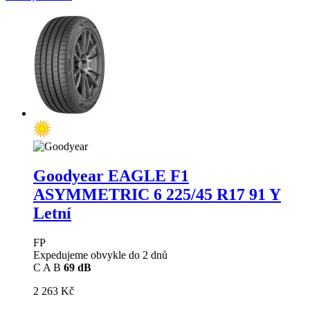
Goodyear EAGLE F1
ASYMMETRIC 6
225/45 R17 91 Y
Letní
FP
Expedujeme obvykle do 2 dnů
C
A
B
69 dB
2 263 Kč