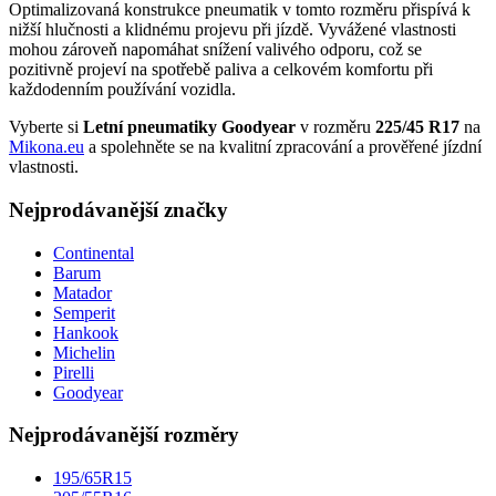
Optimalizovaná konstrukce pneumatik v tomto rozměru přispívá k
nižší hlučnosti a klidnému projevu při jízdě. Vyvážené vlastnosti
mohou zároveň napomáhat snížení valivého odporu, což se
pozitivně projeví na spotřebě paliva a celkovém komfortu při
každodenním používání vozidla.
Vyberte si
Letní pneumatiky Goodyear
v rozměru
225/45 R17
na
Mikona.eu
a spolehněte se na kvalitní zpracování a prověřené jízdní
vlastnosti.
Nejprodávanější značky
Continental
Barum
Matador
Semperit
Hankook
Michelin
Pirelli
Goodyear
Nejprodávanější rozměry
195/65R15