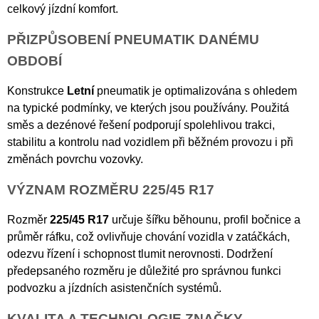
celkový jízdní komfort.
PŘIZPŮSOBENÍ PNEUMATIK DANÉMU
OBDOBÍ
Konstrukce
Letní
pneumatik je optimalizována s ohledem
na typické podmínky, ve kterých jsou používány. Použitá
směs a dezénové řešení podporují spolehlivou trakci,
stabilitu a kontrolu nad vozidlem při běžném provozu i při
změnách povrchu vozovky.
VÝZNAM ROZMĚRU 225/45 R17
Rozměr
225/45 R17
určuje šířku běhounu, profil bočnice a
průměr ráfku, což ovlivňuje chování vozidla v zatáčkách,
odezvu řízení i schopnost tlumit nerovnosti. Dodržení
předepsaného rozměru je důležité pro správnou funkci
podvozku a jízdních asistenčních systémů.
KVALITA A TECHNOLOGIE ZNAČKY