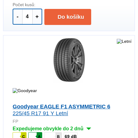
Počet kusů:
-
+
Do košíku
Goodyear EAGLE F1 ASYMMETRIC 6
225/45 R17 91 Y Letní
FP
Expedujeme obvykle do 2 dnů
69 dB
C
A
B