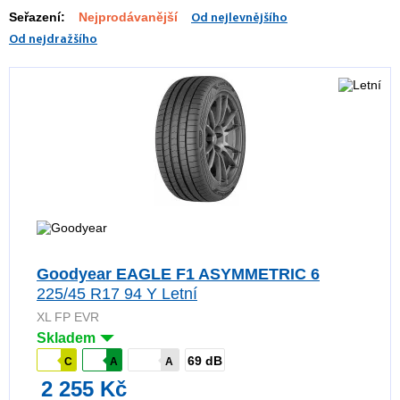
Seřazení:
Nejprodávanější
Od nejlevnějšího
Od nejdražšího
Goodyear EAGLE F1 ASYMMETRIC 6
225/45 R17 94 Y Letní
XL FP EVR
Skladem
69 dB
C
A
A
2 255 Kč