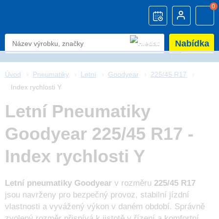
0
Nabídka
Úvod
Pneumatiky
Letní
Goodyear
225/45 R17
Index rychlosti Y
Letní Pneumatiky
Goodyear 225/45 R17 -
Index rychlosti Y
Letní pneumatiky Goodyear
v rozměru
225/45 R17
jsou navrženy pro bezpečný provoz, stabilní jízdní
vlastnosti a vyvážený výkon v daném období. Správně
zvolený rozměr přispívá k jistotě v řízení a komfortní