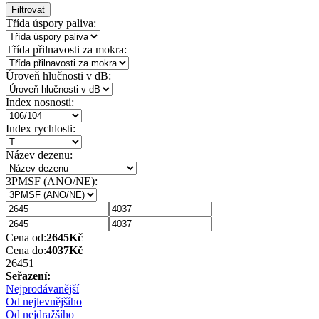
Filtrovat
Třída úspory paliva:
Třída přilnavosti za mokra:
Úroveň hlučnosti v dB:
Index nosnosti:
Index rychlosti:
Název dezenu:
3PMSF (ANO/NE):
Cena od:
2645
Kč
Cena do:
4037
Kč
2645
1
Seřazení:
Nejprodávanější
Od nejlevnějšího
Od nejdražšího