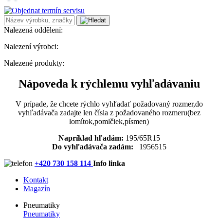
Nalezená oddělení:
Nalezení výrobci:
Nalezené produkty:
Nápoveda k rýchlemu vyhľadávaniu
V prípade, že chcete rýchlo vyhľadať požadovaný rozmer,do
vyhľadávača zadajte len čísla z požadovaného rozmeru(bez
lomítok,pomlčiek,písmen)
Napríklad hľadám:
195/65R15
Do vyhľadávača zadám:
1956515
+420 730 158 114
Info linka
Kontakt
Magazín
Pneumatiky
Pneumatiky