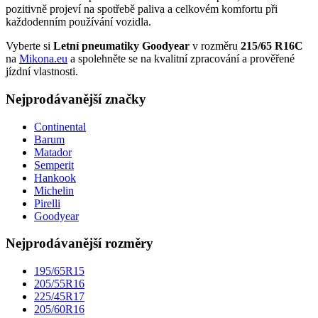
pozitivně projeví na spotřebě paliva a celkovém komfortu při
každodenním používání vozidla.
Vyberte si
Letní pneumatiky Goodyear
v rozměru
215/65 R16C
na
Mikona.eu
a spolehněte se na kvalitní zpracování a prověřené
jízdní vlastnosti.
Nejprodávanější značky
Continental
Barum
Matador
Semperit
Hankook
Michelin
Pirelli
Goodyear
Nejprodávanější rozměry
195/65R15
205/55R16
225/45R17
205/60R16