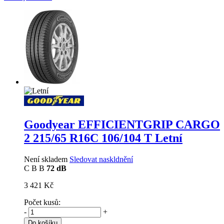
Goodyear EFFICIENTGRIP CARGO
2
215/65 R16C 106/104 T Letní
Není skladem
Sledovat naskldnění
C
B
B
72 dB
3 421 Kč
Počet kusů:
-
+
Do košíku