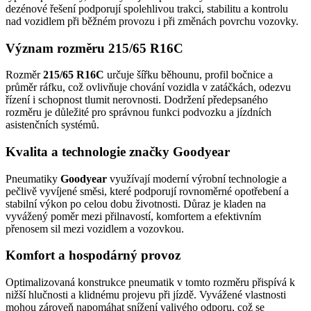
dezénové řešení podporují spolehlivou trakci, stabilitu a kontrolu
nad vozidlem při běžném provozu i při změnách povrchu vozovky.
Význam rozměru 215/65 R16C
Rozměr
215/65 R16C
určuje šířku běhounu, profil bočnice a
průměr ráfku, což ovlivňuje chování vozidla v zatáčkách, odezvu
řízení i schopnost tlumit nerovnosti. Dodržení předepsaného
rozměru je důležité pro správnou funkci podvozku a jízdních
asistenčních systémů.
Kvalita a technologie značky Goodyear
Pneumatiky
Goodyear
využívají moderní výrobní technologie a
pečlivě vyvíjené směsi, které podporují rovnoměrné opotřebení a
stabilní výkon po celou dobu životnosti. Důraz je kladen na
vyvážený poměr mezi přilnavostí, komfortem a efektivním
přenosem sil mezi vozidlem a vozovkou.
Komfort a hospodárný provoz
Optimalizovaná konstrukce pneumatik v tomto rozměru přispívá k
nižší hlučnosti a klidnému projevu při jízdě. Vyvážené vlastnosti
mohou zároveň napomáhat snížení valivého odporu, což se