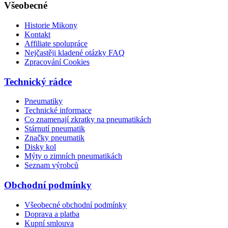
Všeobecné
Historie Mikony
Kontakt
Affiliate spolupráce
Nejčastěji kladené otázky FAQ
Zpracování Cookies
Technický rádce
Pneumatiky
Technické informace
Co znamenají zkratky na pneumatikách
Stárnutí pneumatik
Značky pneumatik
Disky kol
Mýty o zimních pneumatikách
Seznam výrobců
Obchodní podmínky
Všeobecné obchodní podmínky
Doprava a platba
Kupní smlouva