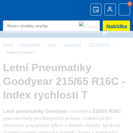
0
Nabídka
Úvod
Pneumatiky
Letní
Goodyear
215/65 R16C
Index rychlosti T
Letní Pneumatiky
Goodyear 215/65 R16C -
Index rychlosti T
Letní pneumatiky Goodyear
215/65 R16C
v rozměru
jsou navrženy pro bezpečný provoz, stabilní jízdní
vlastnosti a vyvážený výkon v daném období. Správně
zvolený rozměr přispívá k jistotě v řízení a komfortní