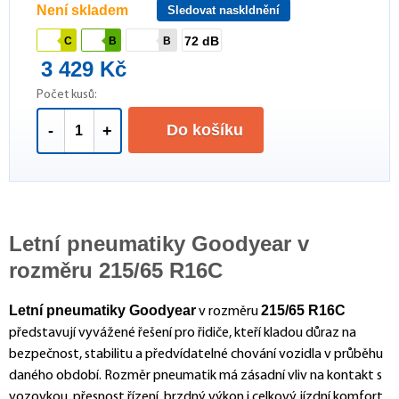
Není skladem
Sledovat naskldnění
72 dB
C
B
B
3 429 Kč
Počet kusů:
Do košíku
-
+
Letní pneumatiky Goodyear v
rozměru 215/65 R16C
Letní pneumatiky Goodyear
215/65 R16C
v rozměru
představují vyvážené řešení pro řidiče, kteří kladou důraz na
bezpečnost, stabilitu a předvídatelné chování vozidla v průběhu
daného období. Rozměr pneumatik má zásadní vliv na kontakt s
vozovkou, přesnost řízení, brzdný výkon i celkový jízdní komfort.