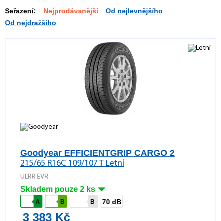
Seřazení:
Nejprodávanější
Od nejlevnějšího
Od nejdražšího
Goodyear EFFICIENTGRIP CARGO 2
215/65 R16C 109/107 T Letní
ULRR EVR
Skladem pouze 2 ks
70 dB
A
B
B
3 383 Kč