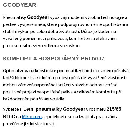
GOODYEAR
Goodyear
Pneumatiky
využívají moderní výrobní technologie a
pečlivě vyvíjené směsi, které podporují rovnoměrné opotřebení a
stabilní výkon po celou dobu životnosti. Důraz je kladen na
vyvážený poměr mezi přilnavostí, komfortem a efektivním
přenosem sil mezi vozidlem a vozovkou.
KOMFORT A HOSPODÁRNÝ PROVOZ
Optimalizovaná konstrukce pneumatik v tomto rozměru přispívá
k nižší hlučnosti a klidnému projevu při jízdě. Vyvážené vlastnosti
mohou zároveň napomáhat snížení valivého odporu, což se
pozitivně projeví na spotřebě paliva a celkovém komfortu při
každodenním používání vozidla.
Letní pneumatiky Goodyear
215/65
Vyberte si
v rozměru
R16C
na
Mikona.eu
a spolehněte se na kvalitní zpracování a
prověřené jízdní vlastnosti.