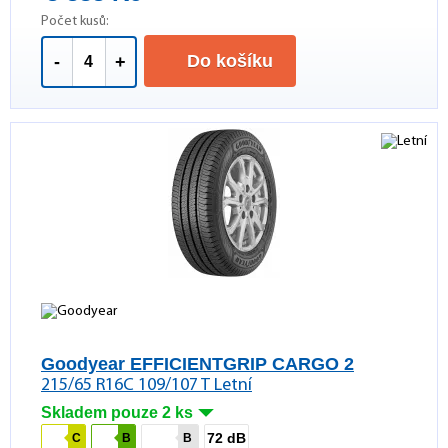
Počet kusů:
Do košíku
-
+
Goodyear EFFICIENTGRIP CARGO 2
215/65 R16C 109/107 T Letní
Skladem pouze 2 ks
72 dB
C
B
B