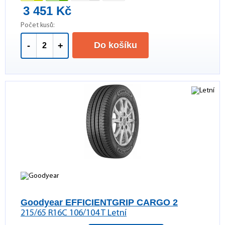
3 451 Kč
Počet kusů:
Do košíku
-
+
Goodyear EFFICIENTGRIP CARGO 2
215/65 R16C 106/104 T Letní