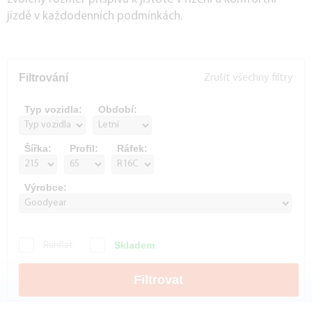
jízdě v každodenních podmínkách.
Filtrování
Zrušit všechny filtry
Typ vozidla:
Období:
Šířka:
Profil:
Ráfek:
Výrobce:
Skladem
Runflat
Filtrovat