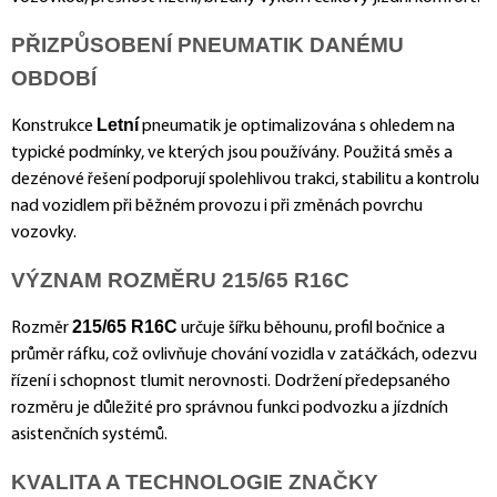
PŘIZPŮSOBENÍ PNEUMATIK DANÉMU
OBDOBÍ
Letní
Konstrukce
pneumatik je optimalizována s ohledem na
typické podmínky, ve kterých jsou používány. Použitá směs a
dezénové řešení podporují spolehlivou trakci, stabilitu a kontrolu
nad vozidlem při běžném provozu i při změnách povrchu
vozovky.
VÝZNAM ROZMĚRU 215/65 R16C
215/65 R16C
Rozměr
určuje šířku běhounu, profil bočnice a
průměr ráfku, což ovlivňuje chování vozidla v zatáčkách, odezvu
řízení i schopnost tlumit nerovnosti. Dodržení předepsaného
rozměru je důležité pro správnou funkci podvozku a jízdních
asistenčních systémů.
KVALITA A TECHNOLOGIE ZNAČKY