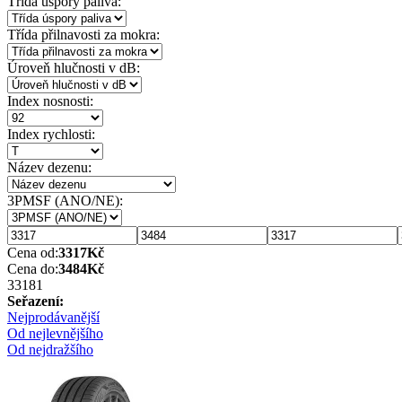
Třída úspory paliva:
Třída přilnavosti za mokra:
Úroveň hlučnosti v dB:
Index nosnosti:
Index rychlosti:
Název dezenu:
3PMSF (ANO/NE):
Cena od:
3317
Kč
Cena do:
3484
Kč
3318
1
Seřazení:
Nejprodávanější
Od nejlevnějšího
Od nejdražšího