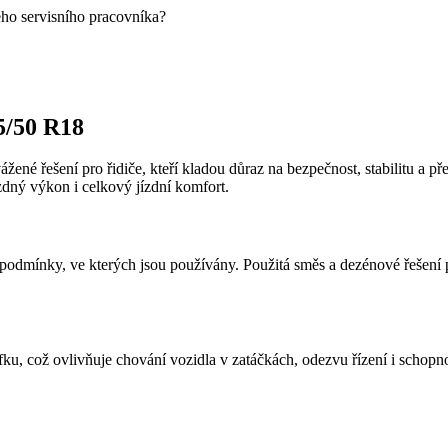
eho servisního pracovníka?
5/50 R18
ážené řešení pro řidiče, kteří kladou důraz na bezpečnost, stabilitu a
zdný výkon i celkový jízdní komfort.
odmínky, ve kterých jsou používány. Použitá směs a dezénové řešení pod
fku, což ovlivňuje chování vozidla v zatáčkách, odezvu řízení i schopn