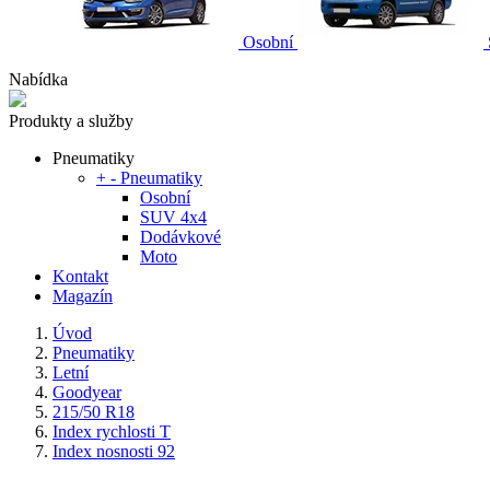
Osobní
Nabídka
Produkty a služby
Pneumatiky
+
-
Pneumatiky
Osobní
SUV 4x4
Dodávkové
Moto
Kontakt
Magazín
Úvod
Pneumatiky
Letní
Goodyear
215/50 R18
Index rychlosti T
Index nosnosti 92