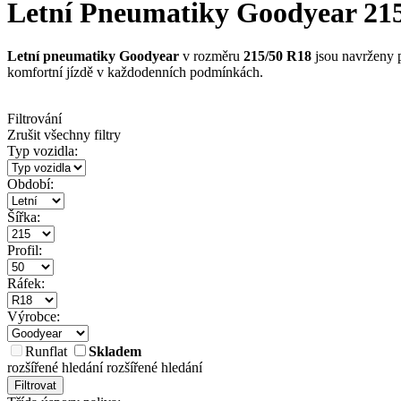
Letní Pneumatiky Goodyear 215/5
Letní pneumatiky Goodyear
v rozměru
215/50 R18
jsou navrženy p
komfortní jízdě v každodenních podmínkách.
Filtrování
Zrušit všechny filtry
Typ vozidla:
Období:
Šířka:
Profil:
Ráfek:
Výrobce:
Runflat
Skladem
rozšířené hledání
rozšířené hledání
Filtrovat