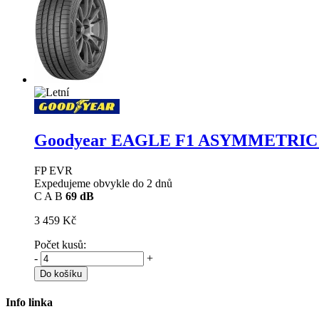
Goodyear EAGLE F1 ASYMMETRIC
FP EVR
Expedujeme obvykle do 2 dnů
C
A
B
69 dB
3 459 Kč
Počet kusů:
-
+
Do košíku
Info linka