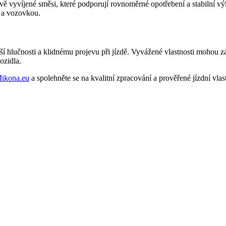
vě vyvíjené směsi, které podporují rovnoměrné opotřebení a stabilní 
m a vozovkou.
í hlučnosti a klidnému projevu při jízdě. Vyvážené vlastnosti mohou z
ozidla.
ikona.eu
a spolehněte se na kvalitní zpracování a prověřené jízdní vlast