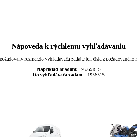
Nápoveda k rýchlemu vyhľadávaniu
 požadovaný rozmer,do vyhľadávača zadajte len čísla z požadovaného
Napríklad hľadám:
195/65R15
Do vyhľadávača zadám:
1956515