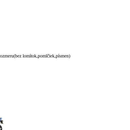
 rozmeru(bez lomítok,pomlčiek,písmen)