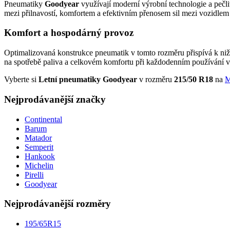
Pneumatiky
Goodyear
využívají moderní výrobní technologie a pečli
mezi přilnavostí, komfortem a efektivním přenosem sil mezi vozidle
Komfort a hospodárný provoz
Optimalizovaná konstrukce pneumatik v tomto rozměru přispívá k nižš
na spotřebě paliva a celkovém komfortu při každodenním používání v
Vyberte si
Letní pneumatiky Goodyear
v rozměru
215/50 R18
na
M
Nejprodávanější značky
Continental
Barum
Matador
Semperit
Hankook
Michelin
Pirelli
Goodyear
Nejprodávanější rozměry
195/65R15