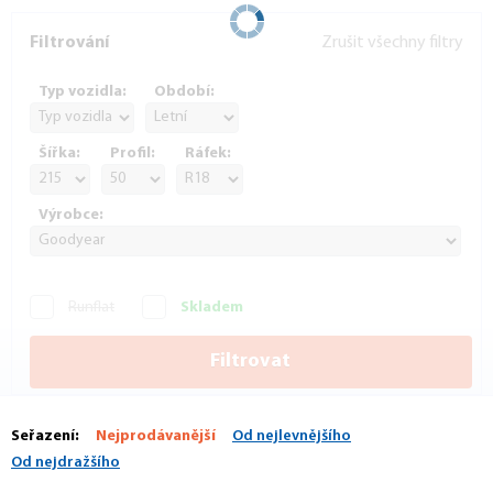
Filtrování
Zrušit všechny filtry
Typ vozidla:
Období:
Šířka:
Profil:
Ráfek:
Výrobce:
Runflat
Skladem
Filtrovat
Seřazení:
Nejprodávanější
Od nejlevnějšího
Od nejdražšího