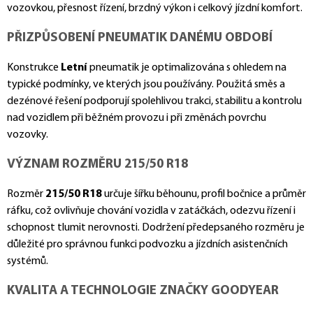
vozovkou, přesnost řízení, brzdný výkon i celkový jízdní komfort.
PŘIZPŮSOBENÍ PNEUMATIK DANÉMU OBDOBÍ
Konstrukce
Letní
pneumatik je optimalizována s ohledem na
typické podmínky, ve kterých jsou používány. Použitá směs a
dezénové řešení podporují spolehlivou trakci, stabilitu a kontrolu
nad vozidlem při běžném provozu i při změnách povrchu
vozovky.
VÝZNAM ROZMĚRU 215/50 R18
Rozměr
215/50 R18
určuje šířku běhounu, profil bočnice a průměr
ráfku, což ovlivňuje chování vozidla v zatáčkách, odezvu řízení i
schopnost tlumit nerovnosti. Dodržení předepsaného rozměru je
důležité pro správnou funkci podvozku a jízdních asistenčních
systémů.
KVALITA A TECHNOLOGIE ZNAČKY GOODYEAR