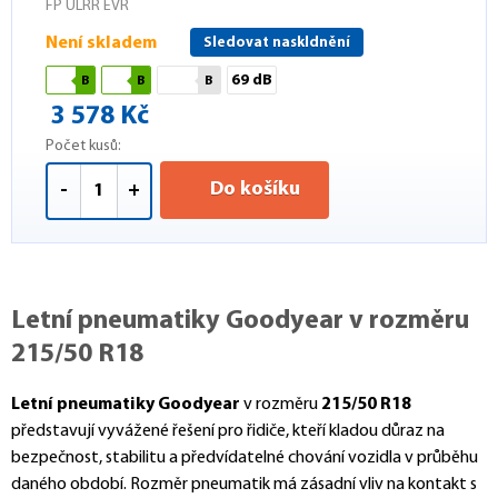
FP ULRR EVR
Není skladem
Sledovat naskldnění
69 dB
B
B
B
3 578 Kč
Počet kusů:
Do košíku
-
+
Letní pneumatiky Goodyear v rozměru
215/50 R18
Letní pneumatiky Goodyear
v rozměru
215/50 R18
představují vyvážené řešení pro řidiče, kteří kladou důraz na
bezpečnost, stabilitu a předvídatelné chování vozidla v průběhu
daného období. Rozměr pneumatik má zásadní vliv na kontakt s