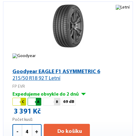
Goodyear EAGLE F1 ASYMMETRIC 6
215/50 R18 92 T Letní
FP EVR
Expedujeme obvykle do 2 dnů
69 dB
C
A
B
3 391 Kč
Počet kusů:
Do košíku
-
+