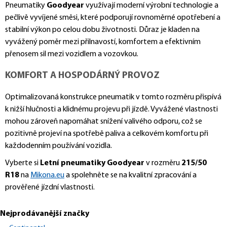
Pneumatiky
Goodyear
využívají moderní výrobní technologie a
pečlivě vyvíjené směsi, které podporují rovnoměrné opotřebení a
stabilní výkon po celou dobu životnosti. Důraz je kladen na
vyvážený poměr mezi přilnavostí, komfortem a efektivním
přenosem sil mezi vozidlem a vozovkou.
KOMFORT A HOSPODÁRNÝ PROVOZ
Optimalizovaná konstrukce pneumatik v tomto rozměru přispívá
k nižší hlučnosti a klidnému projevu při jízdě. Vyvážené vlastnosti
mohou zároveň napomáhat snížení valivého odporu, což se
pozitivně projeví na spotřebě paliva a celkovém komfortu při
každodenním používání vozidla.
Vyberte si
Letní pneumatiky Goodyear
v rozměru
215/50
R18
na
Mikona.eu
a spolehněte se na kvalitní zpracování a
prověřené jízdní vlastnosti.
Nejprodávanější značky