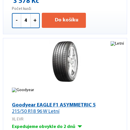
3 578 Kč
Počet kusů:
Do košíku
-
+
Goodyear EAGLE F1 ASYMMETRIC 5
215/50 R18 96 W Letní
XL EVR
Expedujeme obvykle do 2 dnů