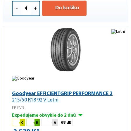
Do košíku
-
+
Goodyear EFFICIENTGRIP PERFORMANCE 2
215/50 R18 92 V Letní
FP EVR
Expedujeme obvykle do 2 dnů
68 dB
C
B
A