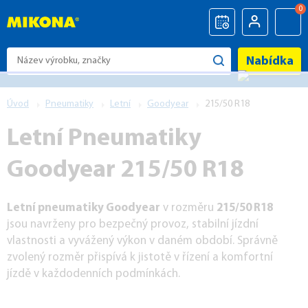
0
Nabídka
Úvod
Pneumatiky
Letní
Goodyear
215/50 R18
Letní Pneumatiky
Goodyear 215/50 R18
Letní pneumatiky Goodyear
v rozměru
215/50 R18
jsou navrženy pro bezpečný provoz, stabilní jízdní
vlastnosti a vyvážený výkon v daném období. Správně
zvolený rozměr přispívá k jistotě v řízení a komfortní
jízdě v každodenních podmínkách.