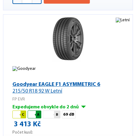
Goodyear EAGLE F1 ASYMMETRIC 6
215/50 R18 92 W Letní
FP EVR
Expedujeme obvykle do 2 dnů
69 dB
C
A
B
3 413 Kč
Počet kusů: