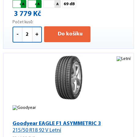
69 dB
A
A
A
3 779 Kč
Počet kusů:
Do košíku
-
+
Goodyear EAGLE F1 ASYMMETRIC 3
215/50 R18 92 V Letní