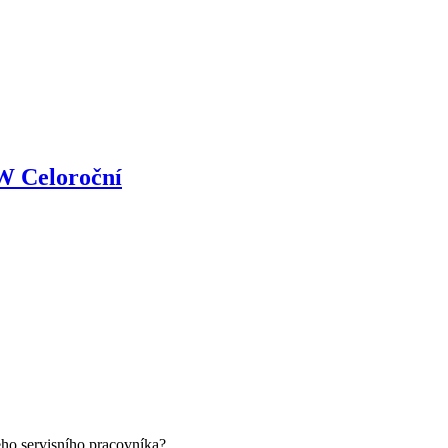
W Celoroční
eho servisního pracovníka?