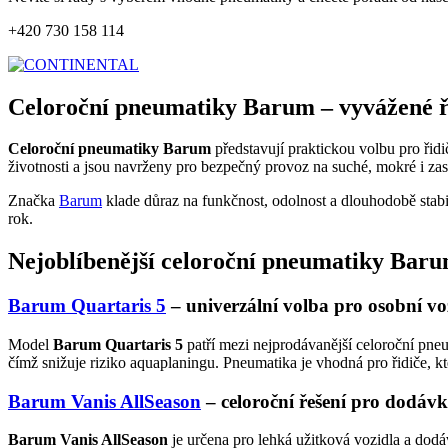
+420 730 158 114
Celoroční pneumatiky Barum – vyvážené ře
Celoroční pneumatiky Barum
představují praktickou volbu pro řidi
životnosti a jsou navrženy pro bezpečný provoz na suché, mokré i 
Značka
Barum
klade důraz na funkčnost, odolnost a dlouhodobě stabil
rok.
Nejoblíbenější celoroční pneumatiky Bar
Barum Quartaris 5
– univerzální volba pro osobní vo
Model
Barum Quartaris 5
patří mezi nejprodávanější celoroční pn
čímž snižuje riziko aquaplaningu. Pneumatika je vhodná pro řidiče, k
Barum Vanis AllSeason
– celoroční řešení pro dodáv
Barum Vanis AllSeason
je určena pro lehká užitková vozidla a dodá