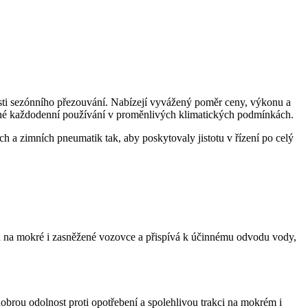
tnosti sezónního přezouvání. Nabízejí vyvážený poměr ceny, výkonu a
žné každodenní používání v proměnlivých klimatických podmínkách.
h a zimních pneumatik tak, aby poskytovaly jistotu v řízení po celý
u na mokré i zasněžené vozovce a přispívá k účinnému odvodu vody,
obrou odolnost proti opotřebení a spolehlivou trakci na mokrém i