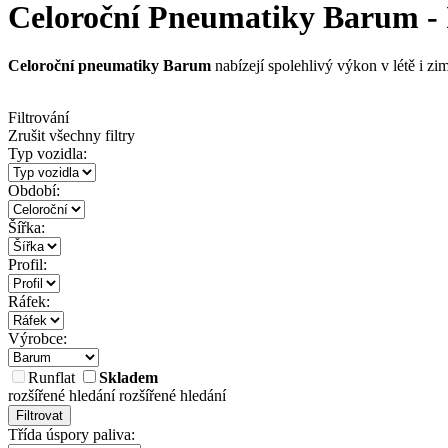
Celoroční Pneumatiky Barum - I
Celoroční pneumatiky Barum
nabízejí spolehlivý výkon v létě i zim
Filtrování
Zrušit všechny filtry
Typ vozidla:
Období:
Šířka:
Profil:
Ráfek:
Výrobce:
Runflat
Skladem
rozšířené hledání
rozšířené hledání
Filtrovat
Třída úspory paliva: