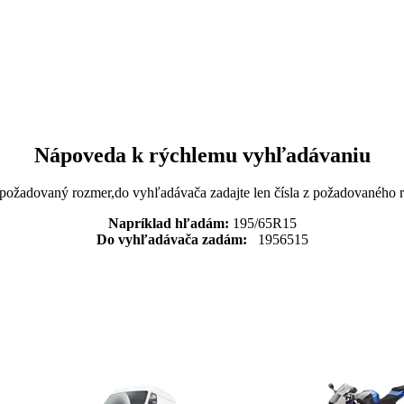
Nápoveda k rýchlemu vyhľadávaniu
 požadovaný rozmer,do vyhľadávača zadajte len čísla z požadovaného
Napríklad hľadám:
195/65R15
Do vyhľadávača zadám:
1956515