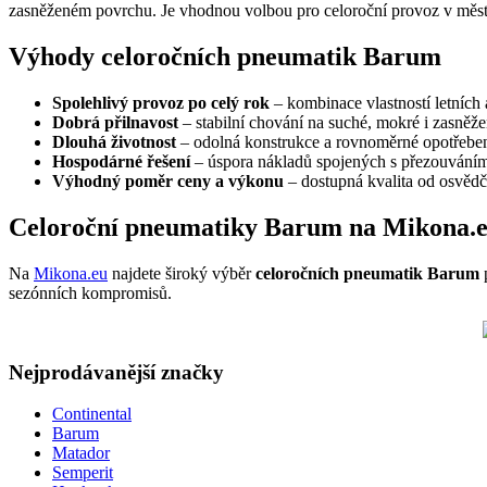
zasněženém povrchu. Je vhodnou volbou pro celoroční provoz v měst
Výhody celoročních pneumatik Barum
Spolehlivý provoz po celý rok
– kombinace vlastností letních
Dobrá přilnavost
– stabilní chování na suché, mokré i zasněž
Dlouhá životnost
– odolná konstrukce a rovnoměrné opotřeben
Hospodárné řešení
– úspora nákladů spojených s přezouváním
Výhodný poměr ceny a výkonu
– dostupná kvalita od osvěd
Celoroční pneumatiky Barum na Mikona.
Na
Mikona.eu
najdete široký výběr
celoročních pneumatik Barum
p
sezónních kompromisů.
Nejprodávanější značky
Continental
Barum
Matador
Semperit