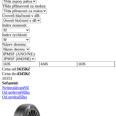
Třída přilnavosti za mokra:
Úroveň hlučnosti v dB:
Index nosnosti:
Index rychlosti:
Název dezenu:
3PMSF (ANO/NE):
Cena od:
1635
Kč
Cena do:
4345
Kč
1635
1
Seřazení:
Nejprodávanější
Od nejlevnějšího
Od nejdražšího