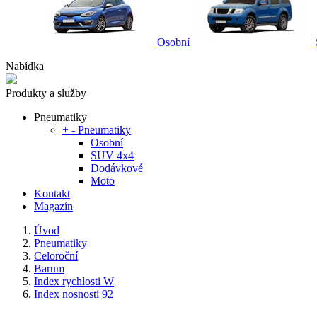
Osobní
Nabídka
Produkty a služby
Pneumatiky
+
-
Pneumatiky
Osobní
SUV 4x4
Dodávkové
Moto
Kontakt
Magazín
Úvod
Pneumatiky
Celoroční
Barum
Index rychlosti W
Index nosnosti 92