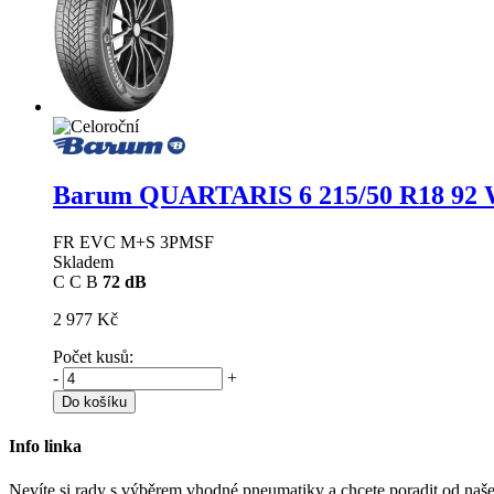
Barum QUARTARIS 6
215/50 R18 92 
FR EVC M+S 3PMSF
Skladem
C
C
B
72 dB
2 977 Kč
Počet kusů:
-
+
Do košíku
Info linka
Nevíte si rady s výběrem vhodné pneumatiky a chcete poradit od naš