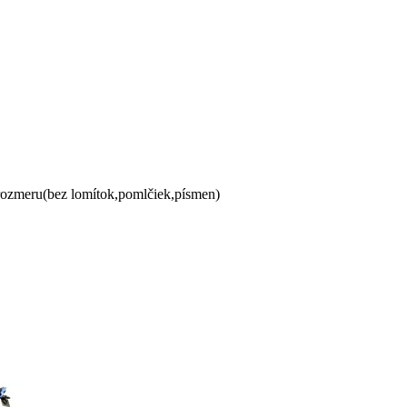
 rozmeru(bez lomítok,pomlčiek,písmen)