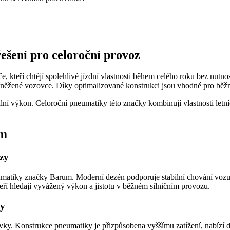
šení pro celoroční provoz
če, kteří chtějí spolehlivé jízdní vlastnosti během celého roku bez nu
zasněžené vozovce. Díky optimalizované konstrukci jsou vhodné pro bě
ní výkon. Celoroční pneumatiky této značky kombinují vlastnosti letníc
um
zy
eumatiky značky Barum. Moderní dezén podporuje stabilní chování voz
teří hledají vyvážený výkon a jistotu v běžném silničním provozu.
ky
vky. Konstrukce pneumatiky je přizpůsobena vyššímu zatížení, nabízí d