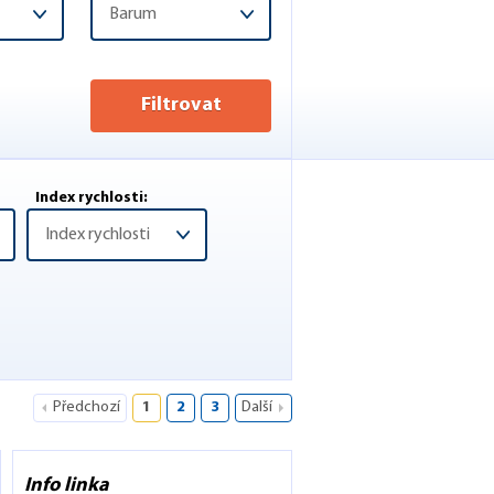
Barum
Filtrovat
Index rychlosti:
Index rychlosti
Předchozí
1
2
3
Další
Info linka