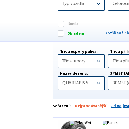
Typ vozidla
Celoročn
Runflat
rozšířené h
Skladem
Třída úspory paliva:
Třída při
Třída úspory paliva
Název dezenu:
3PMSF (A
QUARTARIS 5
Seřazení:
Nejprodávanější
Od nejlev