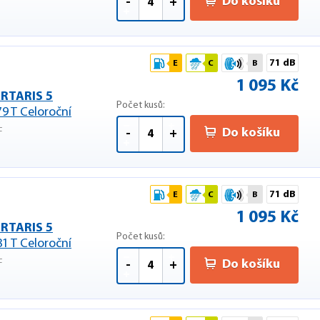
F
Do košíku
-
+
71 dB
E
C
B
1 095 Kč
RTARIS 5
Počet kusů:
79 T Celoroční
F
Do košíku
-
+
71 dB
E
C
B
1 095 Kč
RTARIS 5
Počet kusů:
81 T Celoroční
F
Do košíku
-
+