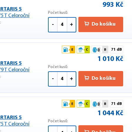
993 Kč
RTARIS 5
Počet kusů:
75 T Celoroční
F
Do košíku
-
+
71 dB
E
C
B
1 010 Kč
RTARIS 5
Počet kusů:
79 T Celoroční
F
Do košíku
-
+
71 dB
E
C
B
1 044 Kč
RTARIS 5
Počet kusů:
75 T Celoroční