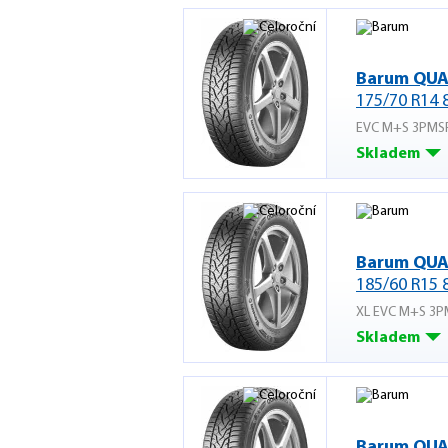
Barum QUA
175/70 R14 
EVC M+S 3PMS
Skladem
Barum QUA
185/60 R15 
XL EVC M+S 3P
Skladem
Barum QUA