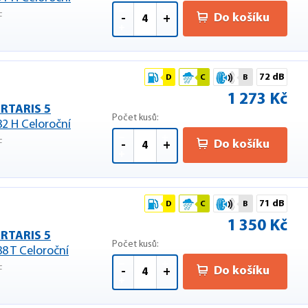
F
Do košíku
-
+
72 dB
D
C
B
1 273 Kč
RTARIS 5
Počet kusů:
82 H Celoroční
F
Do košíku
-
+
71 dB
D
C
B
1 350 Kč
RTARIS 5
Počet kusů:
88 T Celoroční
F
Do košíku
-
+