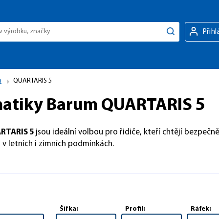
Přihl
m
QUARTARIS 5
matiky Barum QUARTARIS 5
RTARIS 5
jsou ideální volbou pro řidiče, kteří chtějí bezpečně
 v letních i zimních podmínkách.
Šířka:
Profil:
Ráfek: