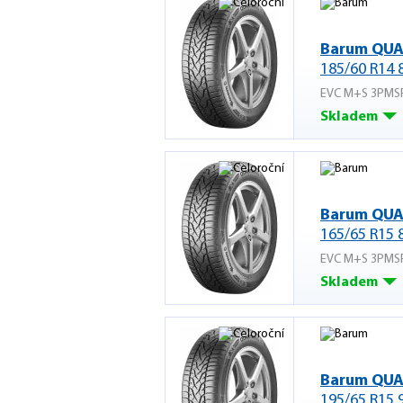
Barum QUA
185/60 R14 
EVC M+S 3PMS
Skladem
Barum QUA
165/65 R15 
EVC M+S 3PMS
Skladem
Barum QUA
195/65 R15 