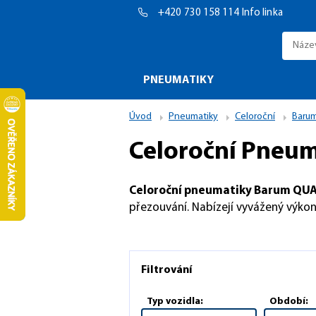
+420 730 158 114
Info linka
PNEUMATIKY
Úvod
Pneumatiky
Celoroční
Baru
Celoroční Pneu
Celoroční pneumatiky Barum QUA
přezouvání. Nabízejí vyvážený výkon
Filtrování
Typ vozidla:
Období: