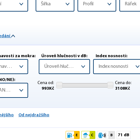
í
Šířka
Profil
Ráfek
ledání
lnavosti za mokra:
Úroveň hlučnosti v dB:
Index nosnosti:
Třída přilnavosti za mokra
Úroveň hlučnosti v dB
Index nosnosti
NO/NE):
Cena od:
Cena do:
993
Kč
3108
Kč
3PMSF (ANO/NE)
nějšího
Od nejdražšího
71 dB
E
C
B