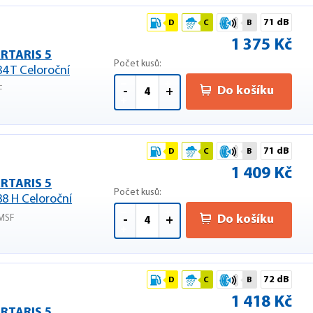
71 dB
D
C
B
1 375 Kč
RTARIS 5
Počet kusů:
84 T Celoroční
F
Do košíku
-
+
71 dB
D
C
B
1 409 Kč
RTARIS 5
Počet kusů:
88 H Celoroční
MSF
Do košíku
-
+
72 dB
D
C
B
1 418 Kč
RTARIS 5