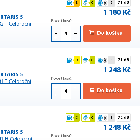
71 dB
E
C
B
1 180 Kč
RTARIS 5
Počet kusů:
82 T Celoroční
F
Do košíku
-
+
71 dB
D
C
B
1 248 Kč
RTARIS 5
Počet kusů:
81 T Celoroční
F
Do košíku
-
+
72 dB
C
C
B
1 248 Kč
RTARIS 5
Počet kusů:
91 H Celoroční