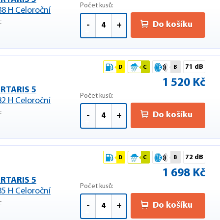
Počet kusů:
88 H Celoroční
F
Do košíku
-
+
71 dB
D
C
B
1 520 Kč
RTARIS 5
Počet kusů:
82 H Celoroční
F
Do košíku
-
+
72 dB
D
C
B
1 698 Kč
RTARIS 5
Počet kusů:
85 H Celoroční
F
Do košíku
-
+