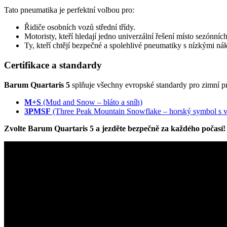
Tato pneumatika je perfektní volbou pro:
Řidiče osobních vozů střední třídy.
Motoristy, kteří hledají jedno univerzální řešení místo sezónníc
Ty, kteří chtějí bezpečné a spolehlivé pneumatiky s nízkými ná
Certifikace a standardy
Barum Quartaris 5
splňuje všechny evropské standardy pro zimní p
M+S
(Mud and Snow – bláto a sníh)
3PMSF
(Three Peak Mountain Snowflake – horský symbol s 
Zvolte Barum Quartaris 5 a jezděte bezpečně za každého počasí!