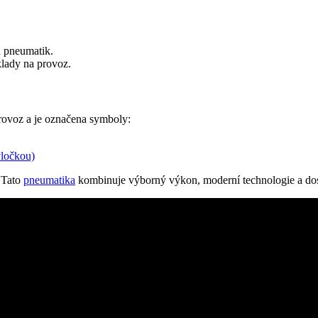
h pneumatik.
klady na provoz.
rovoz a je označena symboly:
vločkou)
Tato
pneumatika
kombinuje výborný výkon, moderní technologie a dost