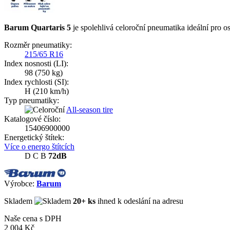
Barum Quartaris 5
je spolehlivá celoroční pneumatika ideální pro o
Rozměr pneumatiky:
215/65 R16
Index nosnosti (LI):
98
(750 kg)
Index rychlosti (SI):
H
(210 km/h)
Typ pneumatiky:
All-season tire
Katalogové číslo:
15406900000
Energetický štítek:
Více o energo štítcích
D
C
B
72dB
Výrobce:
Barum
Skladem
20+ ks
ihned k odeslání na adresu
Naše cena s DPH
2 004 Kč