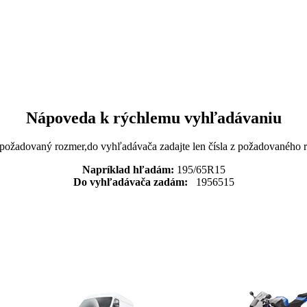
Nápoveda k rýchlemu vyhľadávaniu
 požadovaný rozmer,do vyhľadávača zadajte len čísla z požadovaného
Napríklad hľadám:
195/65R15
Do vyhľadávača zadám:
1956515