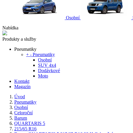
Osobní
Nabídka
Produkty a služby
Pneumatiky
+
-
Pneumatiky
Osobní
SUV 4x4
Dodávkové
Moto
Kontakt
Magazín
Úvod
Pneumatiky
Osobní
Celoroční
Barum
QUARTARIS 5
215/65 R16