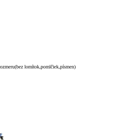
 rozmeru(bez lomítok,pomlčiek,písmen)