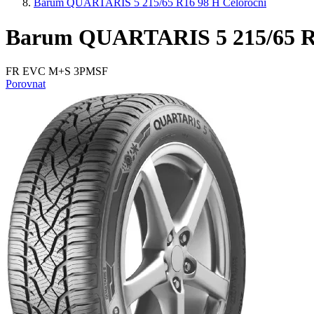
Barum QUARTARIS 5 215/65 R16 98 H Celoroční
Barum QUARTARIS 5 215/65 R1
FR EVC M+S 3PMSF
Porovnat