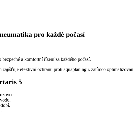
pneumatika pro každé počasí
o bezpečné a komfortní řízení za každého počasí.
išťuje efektivní ochranu proti aquaplaningu, zatímco optimalizovan
taris 5
vozovce.
 vodu.
bdobí.
.