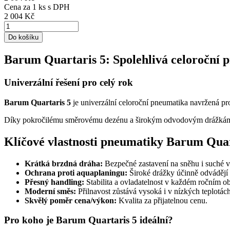
Cena za
1
ks s DPH
2 004 Kč
Do košíku
Barum Quartaris 5: Spolehlivá celoroční 
Univerzální řešení pro celý rok
Barum Quartaris 5
je univerzální celoroční pneumatika navržená pr
Díky pokročilému směrovému dezénu a širokým odvodovým drážkám zaj
Klíčové vlastnosti pneumatiky Barum Quar
Krátká brzdná dráha:
Bezpečné zastavení na sněhu i suché 
Ochrana proti aquaplaningu:
Široké drážky účinně odvádějí
Přesný handling:
Stabilita a ovladatelnost v každém ročním o
Moderní směs:
Přilnavost zůstává vysoká i v nízkých teplotách
Skvělý poměr cena/výkon:
Kvalita za přijatelnou cenu.
Pro koho je Barum Quartaris 5 ideální?