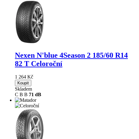
Nexen N'blue 4Season 2
185/60 R14
82 T Celoroční
1 264 Kč
Koupit
Skladem
C
B
B
71 dB