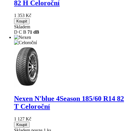
82 H Celoroční
1 353 Kč
Koupit
Skladem
D
C
B
71 dB
Nexen N'blue 4Season
185/60 R14 82
T Celoroční
1 127 Kč
Koupit
Skladem pouze 1 ks