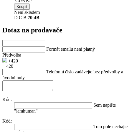
3 076 Kč
Koupit
Není skladem
D
C
B
70 dB
Dotaz na prodavače
Formát emailu není platný
Předvolba
+420
+420
Telefonní číslo zadávejte bez předvolby a
úvodní nuly.
Kód:
Sem napište
"iamhuman"
Kód:
Toto pole nechajte