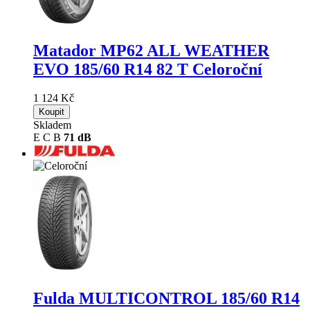
Matador MP62 ALL WEATHER
EVO
185/60 R14 82 T Celoroční
1 124 Kč
Koupit
Skladem
E
C
B
71 dB
Fulda MULTICONTROL
185/60 R14