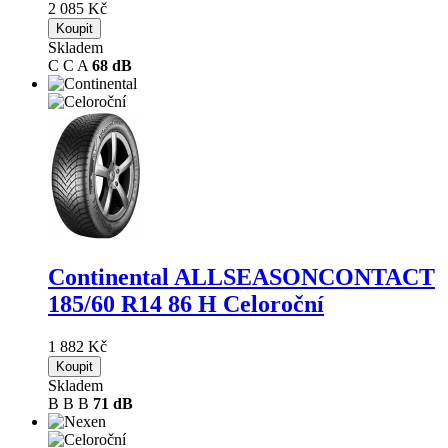
2 085 Kč
Koupit
Skladem
C
C
A
68 dB
Continental ALLSEASONCONTACT
185/60 R14 86 H Celoroční
1 882 Kč
Koupit
Skladem
B
B
B
71 dB