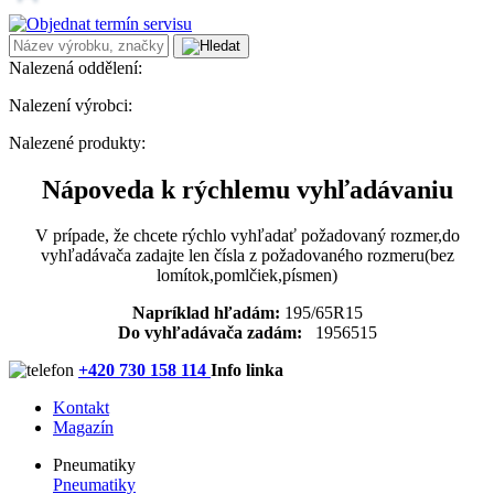
Nalezená oddělení:
Nalezení výrobci:
Nalezené produkty:
Nápoveda k rýchlemu vyhľadávaniu
V prípade, že chcete rýchlo vyhľadať požadovaný rozmer,do
vyhľadávača zadajte len čísla z požadovaného rozmeru(bez
lomítok,pomlčiek,písmen)
Napríklad hľadám:
195/65R15
Do vyhľadávača zadám:
1956515
+420 730 158 114
Info linka
Kontakt
Magazín
Pneumatiky
Pneumatiky