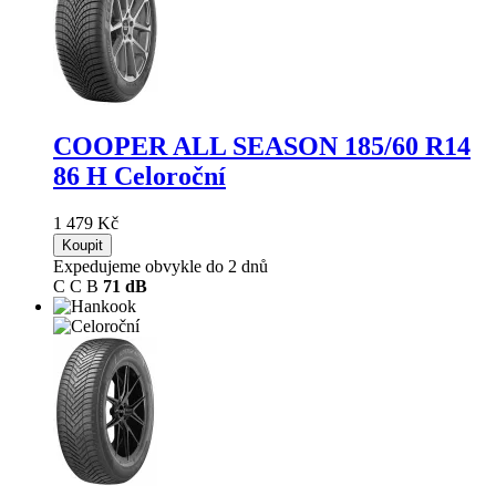
COOPER ALL SEASON
185/60 R14
86 H Celoroční
1 479 Kč
Koupit
Expedujeme obvykle do 2 dnů
C
C
B
71 dB