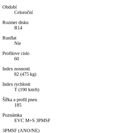
Období
Celoroční
Rozmer disku
R14
Runflat
Nie
Profilove cislo
60
Index nosnosti
82 (475 kg)
Index rychlosti
T (190 km/h)
Šířka a profil pneu
185
Poznámka
EVC M+S 3PMSF
3PMSF (ANO/NE)