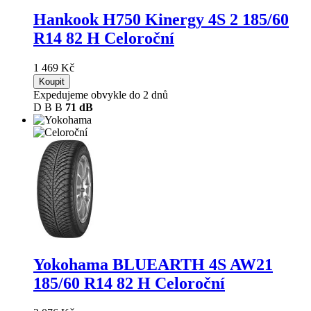
Hankook H750 Kinergy 4S 2
185/60
R14 82 H Celoroční
1 469 Kč
Koupit
Expedujeme obvykle do 2 dnů
D
B
B
71 dB
Yokohama BLUEARTH 4S AW21
185/60 R14 82 H Celoroční