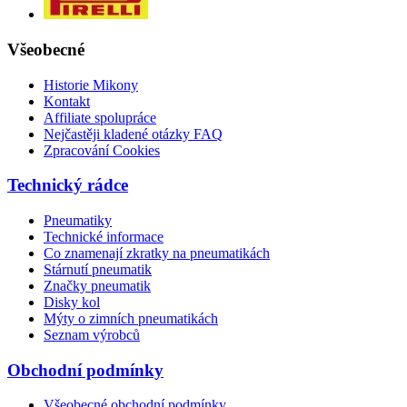
Všeobecné
Historie Mikony
Kontakt
Affiliate spolupráce
Nejčastěji kladené otázky FAQ
Zpracování Cookies
Technický rádce
Pneumatiky
Technické informace
Co znamenají zkratky na pneumatikách
Stárnutí pneumatik
Značky pneumatik
Disky kol
Mýty o zimních pneumatikách
Seznam výrobců
Obchodní podmínky
Všeobecné obchodní podmínky