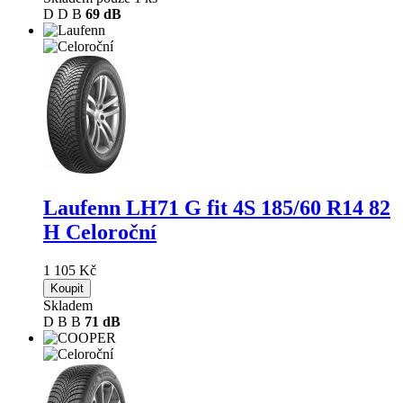
D
D
B
69 dB
Laufenn LH71 G fit 4S
185/60 R14 82
H Celoroční
1 105 Kč
Koupit
Skladem
D
B
B
71 dB