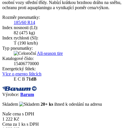
osobní vozy střední třídy. Nabízí krátkou brzdnou dráhu na sněhu,
ochranu proti aquaplaningu a vynikající poměr cena/výkon.
Rozměr pneumatiky:
185/60 R14
Index nosnosti (LI):
82
(475 kg)
Index rychlosti (SI):
T
(190 km/h)
Typ pneumatiky:
All-season tire
Katalogové číslo:
15406770000
Energetický štítek:
Více o energo štítcích
E
C
B
71dB
Výrobce:
Barum
Skladem
20+ ks
ihned k odeslání na adresu
Naše cena s DPH
1 222 Kč
Cena za
1
ks s DPH