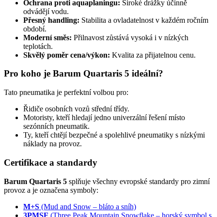
Ochrana proti aquaplaningu:
Široké drážky účinně
odvádějí vodu.
Přesný handling:
Stabilita a ovladatelnost v každém ročním
období.
Moderní směs:
Přilnavost zůstává vysoká i v nízkých
teplotách.
Skvělý poměr cena/výkon:
Kvalita za přijatelnou cenu.
Pro koho je Barum Quartaris 5 ideální?
Tato pneumatika je perfektní volbou pro:
Řidiče osobních vozů střední třídy.
Motoristy, kteří hledají jedno univerzální řešení místo
sezónních pneumatik.
Ty, kteří chtějí bezpečné a spolehlivé pneumatiky s nízkými
náklady na provoz.
Certifikace a standardy
Barum Quartaris 5
splňuje všechny evropské standardy pro zimní
provoz a je označena symboly:
M+S
(Mud and Snow – bláto a sníh)
3PMSF
(Three Peak Mountain Snowflake – horský symbol s