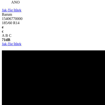
ANO
Jak číst štítek
Barum
15406770000
185/60 R14
e
c
A
B
C
71
dB
Jak číst štítek