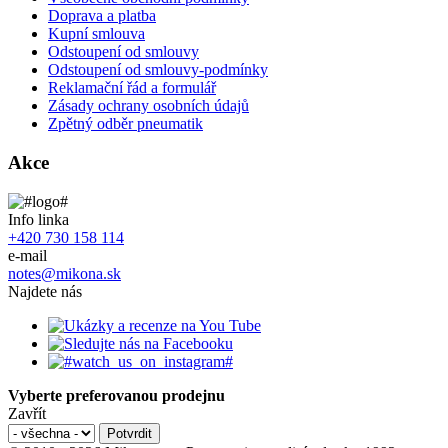
Doprava a platba
Kupní smlouva
Odstoupení od smlouvy
Odstoupení od smlouvy-podmínky
Reklamační řád a formulář
Zásady ochrany osobních údajů
Zpětný odběr pneumatik
Akce
Info linka
+420 730 158 114
e-mail
notes@mikona.sk
Najdete nás
Vyberte preferovanou prodejnu
Zavřít