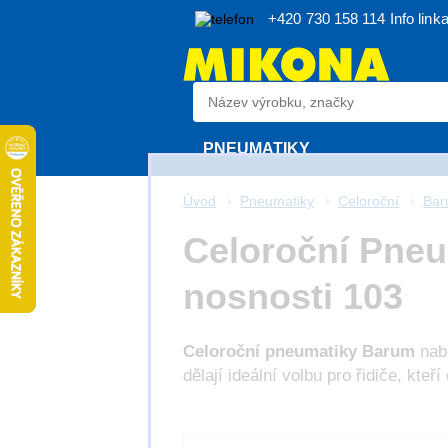
+420 730 158 114
Info link
PNEUMATIKY
Úvod
Pneumatiky
Celoroční
Ba
Celoroční Pneum
nosnosti 103
Celoroční pneumatiky Barum
nabí
dělají ideální volbu pro řidiče, kteř