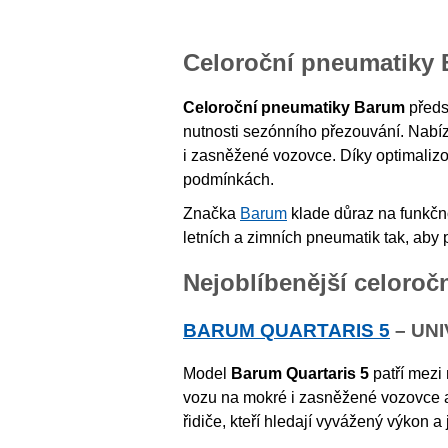
Celoroční pneumatiky 
Celoroční pneumatiky Barum
předst
nutnosti sezónního přezouvání. Nabí
i zasněžené vozovce. Díky optimaliz
podmínkách.
Značka
Barum
klade důraz na funkčno
letních a zimních pneumatik tak, aby po
Nejoblíbenější celoro
BARUM QUARTARIS 5
– UN
Model
Barum Quartaris 5
patří mezi
vozu na mokré i zasněžené vozovce a
řidiče, kteří hledají vyvážený výkon a