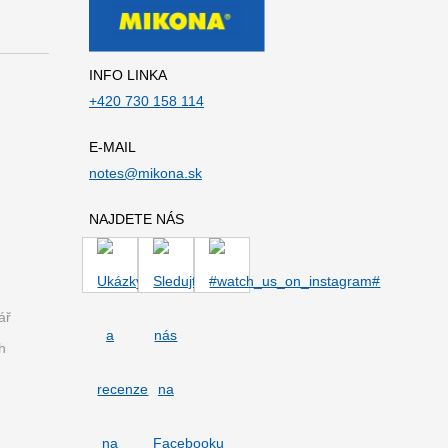
INFO LINKA
+420 730 158 114
E-MAIL
notes@mikona.sk
NAJDETE NÁS
ář
h