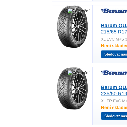
Barum QU
215/65 R17
XL EVC M+S 
Není sklad
Sledovat nas
Barum QU
235/50 R19
XL FR EVC M
Není sklad
Sledovat nas