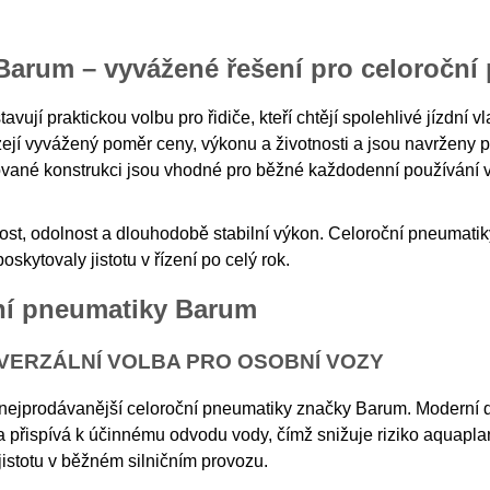
Barum – vyvážené řešení pro celoroční
avují praktickou volbu pro řidiče, kteří chtějí spolehlivé jízdní
zejí vyvážený poměr ceny, výkonu a životnosti a jsou navrženy
ované konstrukci jsou vhodné pro běžné každodenní používání v
st, odolnost a dlouhodobě stabilní výkon. Celoroční pneumatiky
skytovaly jistotu v řízení po celý rok.
ční pneumatiky Barum
IVERZÁLNÍ VOLBA PRO OSOBNÍ VOZY
 nejprodávanější celoroční pneumatiky značky Barum. Moderní d
 přispívá k účinnému odvodu vody, čímž snižuje riziko aquapl
 jistotu v běžném silničním provozu.