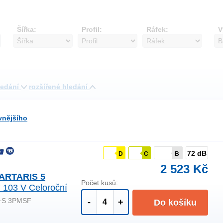
Šířka:
Profil:
Ráfek:
V
ledání
rozšířené hledání
vnějšího
72 dB
D
C
B
2 523 Kč
ARTARIS 5
Počet kusů:
 103 V Celoroční
+S 3PMSF
-
+
Do košíku