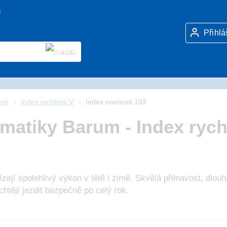
a
Přihlá
rum
Index rychlosti V
Index nosnosti 103
atiky Barum - Index rychl
zejí spolehlivý výkon v létě i zimě. Skvělá přilnavost, dlou
í chtějí jezdit bezpečně po celý rok.