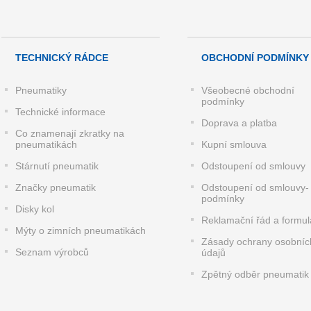
TECHNICKÝ RÁDCE
OBCHODNÍ PODMÍNKY
Pneumatiky
Všeobecné obchodní
podmínky
Technické informace
Doprava a platba
Co znamenají zkratky na
pneumatikách
Kupní smlouva
Stárnutí pneumatik
Odstoupení od smlouvy
Značky pneumatik
Odstoupení od smlouvy-
podmínky
Disky kol
Reklamační řád a formul
Mýty o zimních pneumatikách
Zásady ochrany osobníc
Seznam výrobců
údajů
Zpětný odběr pneumatik