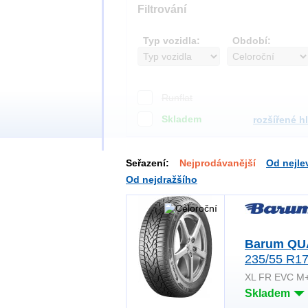
Filtrování
Typ vozidla:
Období:
Runflat
Skladem
rozšířené h
Seřazení:
Nejprodávanější
Od nejle
Od nejdražšího
Barum QU
235/55 R17
XL FR EVC M
Skladem