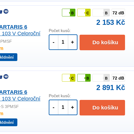
72 dB
B
C
B
2 153 Kč
ARTARIS 6
Počet kusů:
 103 V Celoroční
3PMSF
-
+
Do košíku
em
kldnění
72 dB
C
B
B
2 891 Kč
ARTARIS 6
Počet kusů:
 103 V Celoroční
+S 3PMSF
-
+
Do košíku
em
kldnění