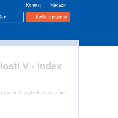
Kontakt
Magazín
šení
Košík je prázdný
osti V - Index
há životnost a výhodná cena z nich