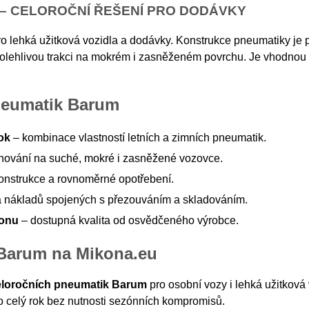
– CELOROČNÍ ŘEŠENÍ PRO DODÁVKY
ro lehká užitková vozidla a dodávky. Konstrukce pneumatiky je 
polehlivou trakci na mokrém i zasněženém povrchu. Je vhodnou 
neumatik Barum
ok
– kombinace vlastností letních a zimních pneumatik.
chování na suché, mokré i zasněžené vozovce.
onstrukce a rovnoměrné opotřebení.
 nákladů spojených s přezouváním a skladováním.
konu
– dostupná kvalita od osvědčeného výrobce.
 Barum na Mikona.eu
eloročních pneumatik Barum
pro osobní vozy i lehká užitková 
po celý rok bez nutnosti sezónních kompromisů.