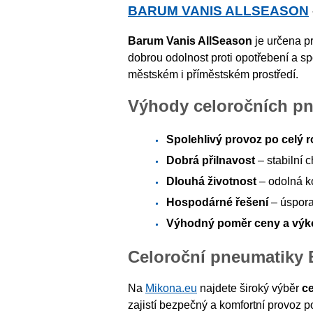
BARUM VANIS ALLSEASON
Barum Vanis AllSeason
je určena p
dobrou odolnost proti opotřebení a s
městském i příměstském prostředí.
Výhody celoročních p
Spolehlivý provoz po celý r
Dobrá přilnavost
– stabilní 
Dlouhá životnost
– odolná k
Hospodárné řešení
– úspora
Výhodný poměr ceny a vý
Celoroční pneumatiky
Na
Mikona.eu
najdete široký výběr
c
zajistí bezpečný a komfortní provoz 