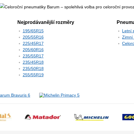
Nejprodávanější rozměry
Pneuma
195/65R15
Letní
205/55R16
Zimní
225/45R17
Celor
205/60R16
235/55R17
235/45R18
235/50R18
255/55R19