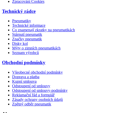
Zpracování Cookies
Technický rádce
Pneumatiky
Technické informace
Co znamenají zkratky na pneumatikách
Stárnutí pneumatik
Značky pneumatik
Disky kol
Mýty o zimních pneumatikách
Seznam výrobců
Obchodní podmínky
Všeobecné obchodní podmínky
Doprava a platba
Kupní smlouva
Odstoupení od smlouvy
Odstoupení od smlouvy-podmínky
Reklamační řád a formulář
Zásady ochrany osobních údajů
Zpětný odběr pneumatik