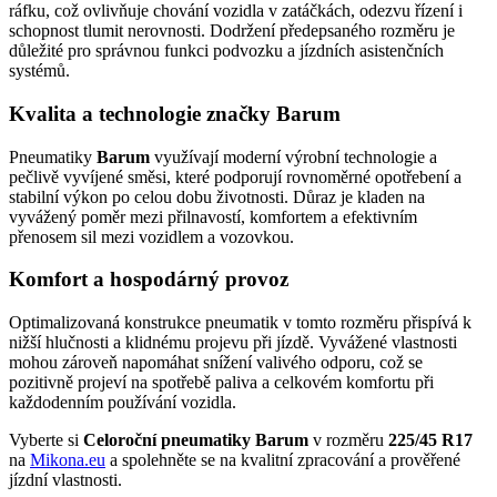
ráfku, což ovlivňuje chování vozidla v zatáčkách, odezvu řízení i
schopnost tlumit nerovnosti. Dodržení předepsaného rozměru je
důležité pro správnou funkci podvozku a jízdních asistenčních
systémů.
Kvalita a technologie značky Barum
Pneumatiky
Barum
využívají moderní výrobní technologie a
pečlivě vyvíjené směsi, které podporují rovnoměrné opotřebení a
stabilní výkon po celou dobu životnosti. Důraz je kladen na
vyvážený poměr mezi přilnavostí, komfortem a efektivním
přenosem sil mezi vozidlem a vozovkou.
Komfort a hospodárný provoz
Optimalizovaná konstrukce pneumatik v tomto rozměru přispívá k
nižší hlučnosti a klidnému projevu při jízdě. Vyvážené vlastnosti
mohou zároveň napomáhat snížení valivého odporu, což se
pozitivně projeví na spotřebě paliva a celkovém komfortu při
každodenním používání vozidla.
Vyberte si
Celoroční pneumatiky Barum
v rozměru
225/45 R17
na
Mikona.eu
a spolehněte se na kvalitní zpracování a prověřené
jízdní vlastnosti.