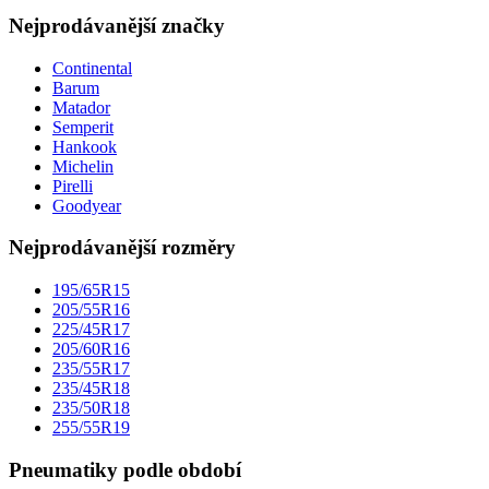
Nejprodávanější značky
Continental
Barum
Matador
Semperit
Hankook
Michelin
Pirelli
Goodyear
Nejprodávanější rozměry
195/65R15
205/55R16
225/45R17
205/60R16
235/55R17
235/45R18
235/50R18
255/55R19
Pneumatiky podle období