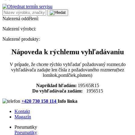
Nalezená oddělení:
Nalezení výrobci:
Nalezené produkty:
Nápoveda k rýchlemu vyhľadávaniu
V prípade, že chcete rýchlo vyhľadať požadovaný rozmer,do
vyhľadávača zadajte len čísla z požadovaného rozmeru(bez
lomítok,pomlčiek,písmen)
Napríklad hľadám:
195/65R15
Do vyhľadávača zadám:
1956515
+420 730 158 114
Info linka
Kontakt
Magazín
Pneumatiky
Pneumatiky