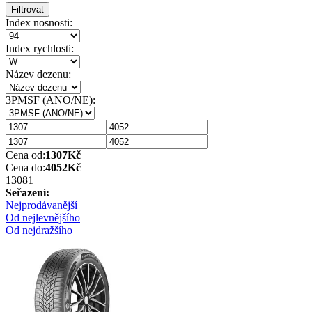
Filtrovat
Index nosnosti:
Index rychlosti:
Název dezenu:
3PMSF (ANO/NE):
Cena od:
1307
Kč
Cena do:
4052
Kč
1308
1
Seřazení:
Nejprodávanější
Od nejlevnějšího
Od nejdražšího