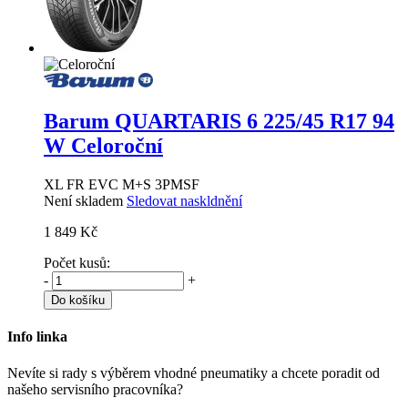
Barum QUARTARIS 6
225/45 R17 94
W Celoroční
XL FR EVC M+S 3PMSF
Není skladem
Sledovat naskldnění
1 849 Kč
Počet kusů:
-
+
Do košíku
Info linka
Nevíte si rady s výběrem vhodné pneumatiky a chcete poradit od
našeho servisního pracovníka?