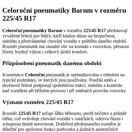
Celoroční pneumatiky Barum v rozměru
225/45 R17
Celoroční pneumatiky Barum
v rozměru
225/45 R17
představují
vyvážené řešení pro řidiče, kteří kladou důraz na bezpečnost,
stabilitu a předvídatelné chování vozidla v průběhu daného období.
Rozměr pneumatik má zásadní vliv na kontakt s vozovkou, přesnost
řízení, brzdný výkon i celkový jízdní komfort.
Přizpůsobení pneumatik danému období
Konstrukce
Celoroční
pneumatik je optimalizována s ohledem na
typické podmínky, ve kterých jsou používány. Použitá směs a
dezénové řešení podporují spolehlivou trakci, stabilitu a kontrolu
nad vozidlem při běžném provozu i při změnách povrchu vozovky.
Význam rozměru 225/45 R17
Rozměr
225/45 R17
určuje šířku běhounu, profil bočnice a průměr
ráfku, což ovlivňuje chování vozidla v zatáčkách, odezvu řízení i
schopnost tlumit nerovnosti. Dodržení předepsaného rozměru je
důležité pro správnou funkci podvozku a jízdních asistenčních