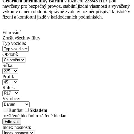
Celoroční pneumatiky Barum
v rozměru
225/45 R17
jsou
navrženy pro bezpečný provoz, stabilní jízdní vlastnosti a vyvážený
výkon v daném období. Správně zvolený rozměr přispívá k jistotě v
řízení a komfortní jízdě v každodenních podmínkách.
Filtrování
Zrušit všechny filtry
Typ vozidla:
Období:
Šířka:
Profil:
Ráfek:
Výrobce:
Runflat
Skladem
rozšířené hledání
rozšířené hledání
Filtrovat
Index nosnosti: