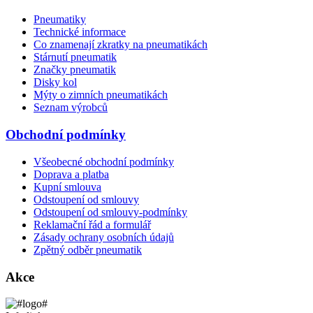
Pneumatiky
Technické informace
Co znamenají zkratky na pneumatikách
Stárnutí pneumatik
Značky pneumatik
Disky kol
Mýty o zimních pneumatikách
Seznam výrobců
Obchodní podmínky
Všeobecné obchodní podmínky
Doprava a platba
Kupní smlouva
Odstoupení od smlouvy
Odstoupení od smlouvy-podmínky
Reklamační řád a formulář
Zásady ochrany osobních údajů
Zpětný odběr pneumatik
Akce