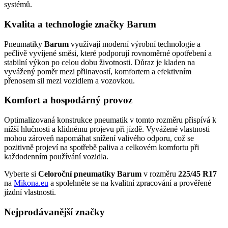
systémů.
Kvalita a technologie značky Barum
Pneumatiky
Barum
využívají moderní výrobní technologie a
pečlivě vyvíjené směsi, které podporují rovnoměrné opotřebení a
stabilní výkon po celou dobu životnosti. Důraz je kladen na
vyvážený poměr mezi přilnavostí, komfortem a efektivním
přenosem sil mezi vozidlem a vozovkou.
Komfort a hospodárný provoz
Optimalizovaná konstrukce pneumatik v tomto rozměru přispívá k
nižší hlučnosti a klidnému projevu při jízdě. Vyvážené vlastnosti
mohou zároveň napomáhat snížení valivého odporu, což se
pozitivně projeví na spotřebě paliva a celkovém komfortu při
každodenním používání vozidla.
Vyberte si
Celoroční pneumatiky Barum
v rozměru
225/45 R17
na
Mikona.eu
a spolehněte se na kvalitní zpracování a prověřené
jízdní vlastnosti.
Nejprodávanější značky