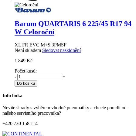
Barum QUARTARIS 6
225/45 R17 94
W Celoroční
XL FR EVC M+S 3PMSF
Není skladem
Sledovat naskldnění
1 849 Kč
Počet kusů:
-
+
Do košíku
Info linka
Nevíte si rady s výběrem vhodné pneumatiky a chcete poradit od
našeho servisního pracovníka?
+420 730 158 114