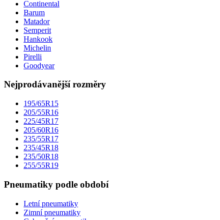
Continental
Barum
Matador
Semperit
Hankook
Michelin
Pirelli
Goodyear
Nejprodávanější rozměry
195/65R15
205/55R16
225/45R17
205/60R16
235/55R17
235/45R18
235/50R18
255/55R19
Pneumatiky podle období
Letní pneumatiky
Zimní pneumatiky