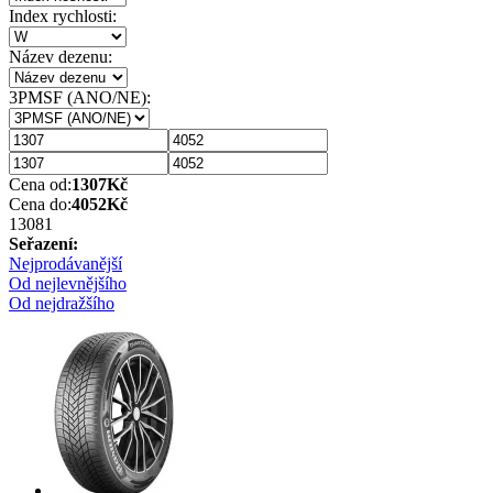
Index rychlosti:
Název dezenu:
3PMSF (ANO/NE):
Cena od:
1307
Kč
Cena do:
4052
Kč
1308
1
Seřazení:
Nejprodávanější
Od nejlevnějšího
Od nejdražšího