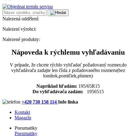
Nalezená oddělení:
Nalezení výrobci:
Nalezené produkty:
Nápoveda k rýchlemu vyhľadávaniu
V prípade, že chcete rýchlo vyhľadať požadovaný rozmer,do
vyhľadávača zadajte len čísla z požadovaného rozmeru(bez
lomítok,pomlčiek,písmen)
Napríklad hľadám:
195/65R15
Do vyhľadávača zadám:
1956515
+420 730 158 114
Info linka
Kontakt
Magazín
Pneumatiky
Pneumatiky