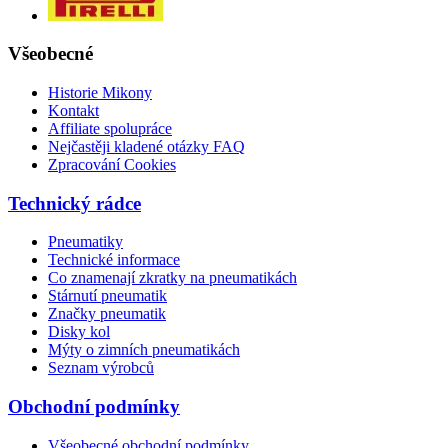
Všeobecné
Historie Mikony
Kontakt
Affiliate spolupráce
Nejčastěji kladené otázky FAQ
Zpracování Cookies
Technický rádce
Pneumatiky
Technické informace
Co znamenají zkratky na pneumatikách
Stárnutí pneumatik
Značky pneumatik
Disky kol
Mýty o zimních pneumatikách
Seznam výrobců
Obchodní podmínky
Všeobecné obchodní podmínky