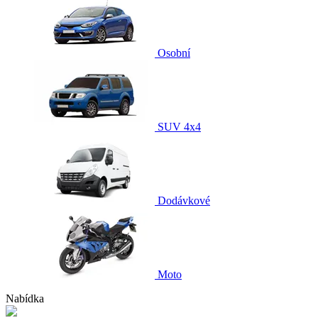
Osobní
SUV 4x4
Dodávkové
Moto
Nabídka