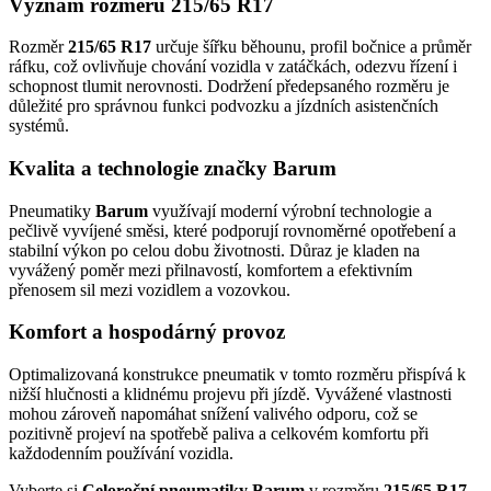
Význam rozměru 215/65 R17
Rozměr
215/65 R17
určuje šířku běhounu, profil bočnice a průměr
ráfku, což ovlivňuje chování vozidla v zatáčkách, odezvu řízení i
schopnost tlumit nerovnosti. Dodržení předepsaného rozměru je
důležité pro správnou funkci podvozku a jízdních asistenčních
systémů.
Kvalita a technologie značky Barum
Pneumatiky
Barum
využívají moderní výrobní technologie a
pečlivě vyvíjené směsi, které podporují rovnoměrné opotřebení a
stabilní výkon po celou dobu životnosti. Důraz je kladen na
vyvážený poměr mezi přilnavostí, komfortem a efektivním
přenosem sil mezi vozidlem a vozovkou.
Komfort a hospodárný provoz
Optimalizovaná konstrukce pneumatik v tomto rozměru přispívá k
nižší hlučnosti a klidnému projevu při jízdě. Vyvážené vlastnosti
mohou zároveň napomáhat snížení valivého odporu, což se
pozitivně projeví na spotřebě paliva a celkovém komfortu při
každodenním používání vozidla.
Vyberte si
Celoroční pneumatiky Barum
v rozměru
215/65 R17