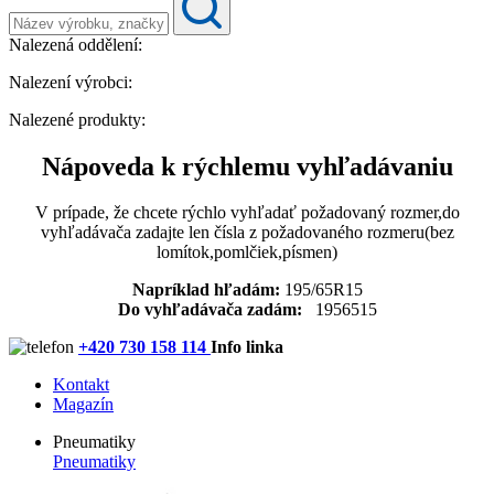
Nalezená oddělení:
Nalezení výrobci:
Nalezené produkty:
Nápoveda k rýchlemu vyhľadávaniu
V prípade, že chcete rýchlo vyhľadať požadovaný rozmer,do
vyhľadávača zadajte len čísla z požadovaného rozmeru(bez
lomítok,pomlčiek,písmen)
Napríklad hľadám:
195/65R15
Do vyhľadávača zadám:
1956515
+420 730 158 114
Info linka
Kontakt
Magazín
Pneumatiky
Pneumatiky