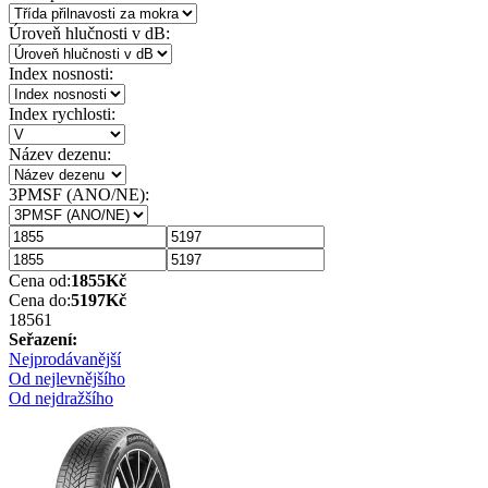
Úroveň hlučnosti v dB:
Index nosnosti:
Index rychlosti:
Název dezenu:
3PMSF (ANO/NE):
Cena od:
1855
Kč
Cena do:
5197
Kč
1856
1
Seřazení:
Nejprodávanější
Od nejlevnějšího
Od nejdražšího