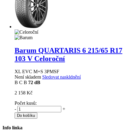
Barum QUARTARIS 6
215/65 R17
103 V Celoroční
XL EVC M+S 3PMSF
Není skladem
Sledovat naskldnění
B
C
B
72 dB
2 158 Kč
Počet kusů:
-
+
Do košíku
Info linka