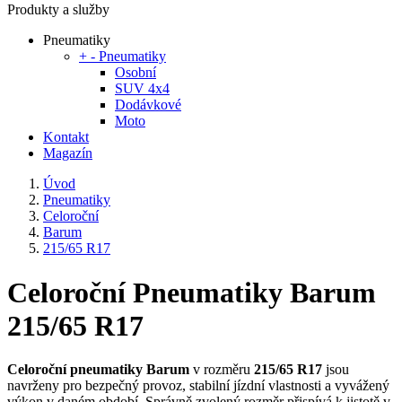
Produkty a služby
Pneumatiky
+
-
Pneumatiky
Osobní
SUV 4x4
Dodávkové
Moto
Kontakt
Magazín
Úvod
Pneumatiky
Celoroční
Barum
215/65 R17
Celoroční Pneumatiky Barum
215/65 R17
Celoroční pneumatiky Barum
v rozměru
215/65 R17
jsou
navrženy pro bezpečný provoz, stabilní jízdní vlastnosti a vyvážený
výkon v daném období. Správně zvolený rozměr přispívá k jistotě v