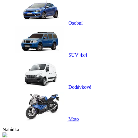
Osobní
SUV 4x4
Dodávkové
Moto
Nabídka