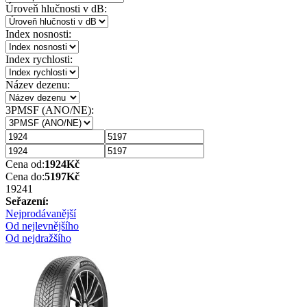
Úroveň hlučnosti v dB:
Index nosnosti:
Index rychlosti:
Název dezenu:
3PMSF (ANO/NE):
Cena od:
1924
Kč
Cena do:
5197
Kč
1924
1
Seřazení:
Nejprodávanější
Od nejlevnějšího
Od nejdražšího