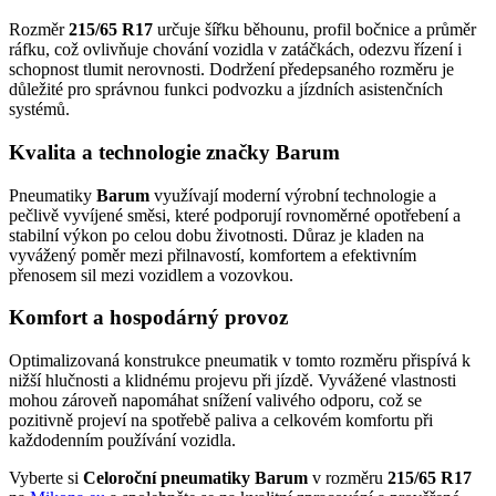
Rozměr
215/65 R17
určuje šířku běhounu, profil bočnice a průměr
ráfku, což ovlivňuje chování vozidla v zatáčkách, odezvu řízení i
schopnost tlumit nerovnosti. Dodržení předepsaného rozměru je
důležité pro správnou funkci podvozku a jízdních asistenčních
systémů.
Kvalita a technologie značky Barum
Pneumatiky
Barum
využívají moderní výrobní technologie a
pečlivě vyvíjené směsi, které podporují rovnoměrné opotřebení a
stabilní výkon po celou dobu životnosti. Důraz je kladen na
vyvážený poměr mezi přilnavostí, komfortem a efektivním
přenosem sil mezi vozidlem a vozovkou.
Komfort a hospodárný provoz
Optimalizovaná konstrukce pneumatik v tomto rozměru přispívá k
nižší hlučnosti a klidnému projevu při jízdě. Vyvážené vlastnosti
mohou zároveň napomáhat snížení valivého odporu, což se
pozitivně projeví na spotřebě paliva a celkovém komfortu při
každodenním používání vozidla.
Vyberte si
Celoroční pneumatiky Barum
v rozměru
215/65 R17