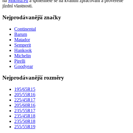
na
Mikona.eu
a spolehněte se na kvalitní zpracování a prověřené
jízdní vlastnosti.
Nejprodávanější značky
Continental
Barum
Matador
Semperit
Hankook
Michelin
Pirelli
Goodyear
Nejprodávanější rozměry
195/65R15
205/55R16
225/45R17
205/60R16
235/55R17
235/45R18
235/50R18
255/55R19