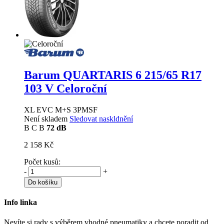
Barum QUARTARIS 6
215/65 R17
103 V Celoroční
XL EVC M+S 3PMSF
Není skladem
Sledovat naskldnění
B
C
B
72 dB
2 158 Kč
Počet kusů:
-
+
Do košíku
Info linka
Nevíte si rady s výběrem vhodné pneumatiky a chcete poradit od