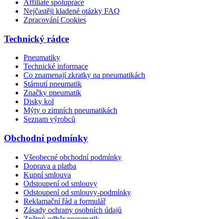
Affiliate spolupráce
Nejčastěji kladené otázky FAQ
Zpracování Cookies
Technický rádce
Pneumatiky
Technické informace
Co znamenají zkratky na pneumatikách
Stárnutí pneumatik
Značky pneumatik
Disky kol
Mýty o zimních pneumatikách
Seznam výrobců
Obchodní podmínky
Všeobecné obchodní podmínky
Doprava a platba
Kupní smlouva
Odstoupení od smlouvy
Odstoupení od smlouvy-podmínky
Reklamační řád a formulář
Zásady ochrany osobních údajů
Zpětný odběr pneumatik