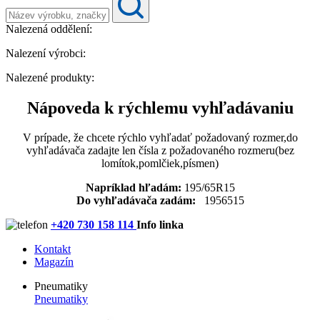
Nalezená oddělení:
Nalezení výrobci:
Nalezené produkty:
Nápoveda k rýchlemu vyhľadávaniu
V prípade, že chcete rýchlo vyhľadať požadovaný rozmer,do
vyhľadávača zadajte len čísla z požadovaného rozmeru(bez
lomítok,pomlčiek,písmen)
Napríklad hľadám:
195/65R15
Do vyhľadávača zadám:
1956515
+420 730 158 114
Info linka
Kontakt
Magazín
Pneumatiky
Pneumatiky