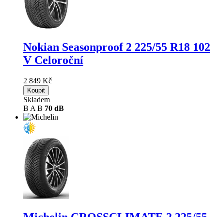
Nokian Seasonproof 2
225/55 R18 102
V Celoroční
2 849 Kč
Koupit
Skladem
B
A
B
70 dB
Michelin CROSSCLIMATE 2
225/55