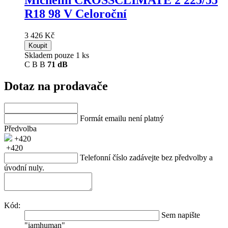
R18 98 V Celoroční
3 426 Kč
Koupit
Skladem pouze 1 ks
C
B
B
71 dB
Dotaz na prodavače
Formát emailu není platný
Předvolba
+420
+420
Telefonní číslo zadávejte bez předvolby a
úvodní nuly.
Kód:
Sem napište
"iamhuman"