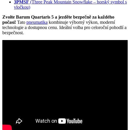
3PMSF
(Three Peak Mountain Snowflake – horský symbol s
vločkou)
Zvolte Barum Quartaris 5 a jezděte bezpečně za každého
počasí!
Tato
pneumatika
kombinuje výborný výkon, moderní
technologie a dostupnou cenu. Ideální volba pro celoroční pohodlí a
bezpečnost.