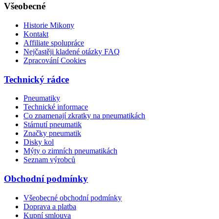
Všeobecné
Historie Mikony
Kontakt
Affiliate spolupráce
Nejčastěji kladené otázky FAQ
Zpracování Cookies
Technický rádce
Pneumatiky
Technické informace
Co znamenají zkratky na pneumatikách
Stárnutí pneumatik
Značky pneumatik
Disky kol
Mýty o zimních pneumatikách
Seznam výrobců
Obchodní podmínky
Všeobecné obchodní podmínky
Doprava a platba
Kupní smlouva