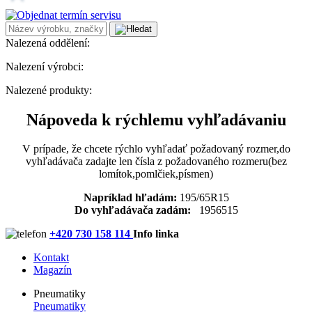
Nalezená oddělení:
Nalezení výrobci:
Nalezené produkty:
Nápoveda k rýchlemu vyhľadávaniu
V prípade, že chcete rýchlo vyhľadať požadovaný rozmer,do
vyhľadávača zadajte len čísla z požadovaného rozmeru(bez
lomítok,pomlčiek,písmen)
Napríklad hľadám:
195/65R15
Do vyhľadávača zadám:
1956515
+420 730 158 114
Info linka
Kontakt
Magazín
Pneumatiky
Pneumatiky