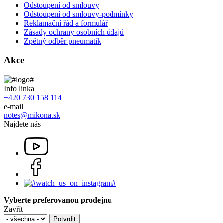
Odstoupení od smlouvy
Odstoupení od smlouvy-podmínky
Reklamační řád a formulář
Zásady ochrany osobních údajů
Zpětný odběr pneumatik
Akce
Info linka
+420 730 158 114
e-mail
notes@mikona.sk
Najdete nás
Vyberte preferovanou prodejnu
Zavřít