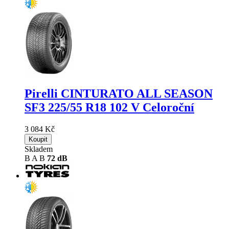
Pirelli CINTURATO ALL SEASON
SF3
225/55 R18 102 V Celoroční
3 084 Kč
Koupit
Skladem
B
A
B
72 dB