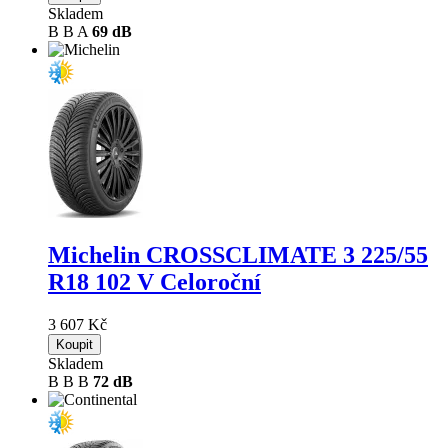
Skladem
B
B
A
69 dB
Michelin CROSSCLIMATE 3
225/55
R18 102 V Celoroční
3 607 Kč
Koupit
Skladem
B
B
B
72 dB