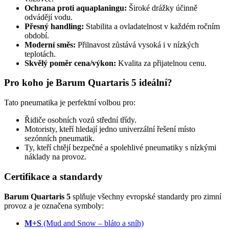
Ochrana proti aquaplaningu:
Široké drážky účinně
odvádějí vodu.
Přesný handling:
Stabilita a ovladatelnost v každém ročním
období.
Moderní směs:
Přilnavost zůstává vysoká i v nízkých
teplotách.
Skvělý poměr cena/výkon:
Kvalita za přijatelnou cenu.
Pro koho je Barum Quartaris 5 ideální?
Tato pneumatika je perfektní volbou pro:
Řidiče osobních vozů střední třídy.
Motoristy, kteří hledají jedno univerzální řešení místo
sezónních pneumatik.
Ty, kteří chtějí bezpečné a spolehlivé pneumatiky s nízkými
náklady na provoz.
Certifikace a standardy
Barum Quartaris 5
splňuje všechny evropské standardy pro zimní
provoz a je označena symboly:
M+S
(Mud and Snow – bláto a sníh)