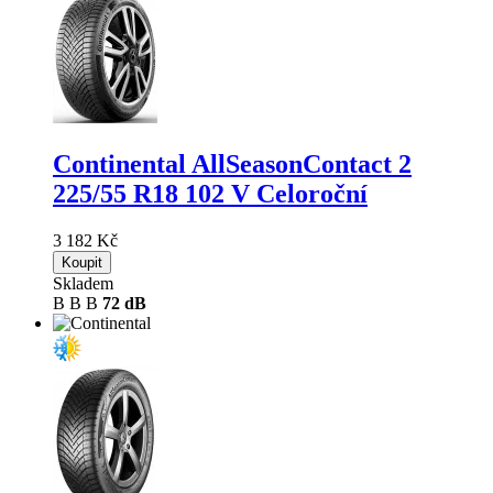
Continental AllSeasonContact 2
225/55 R18 102 V Celoroční
3 182 Kč
Koupit
Skladem
B
B
B
72 dB