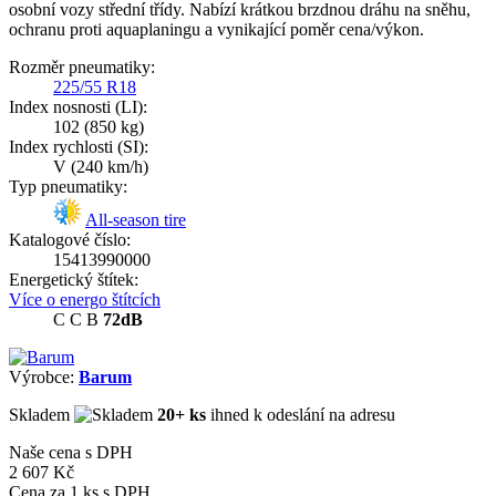
osobní vozy střední třídy. Nabízí krátkou brzdnou dráhu na sněhu,
ochranu proti aquaplaningu a vynikající poměr cena/výkon.
Rozměr pneumatiky:
225/55 R18
Index nosnosti (LI):
102
(850 kg)
Index rychlosti (SI):
V
(240 km/h)
Typ pneumatiky:
All-season tire
Katalogové číslo:
15413990000
Energetický štítek:
Více o energo štítcích
C
C
B
72dB
Výrobce:
Barum
Skladem
20+ ks
ihned k odeslání na adresu
Naše cena s DPH
2 607 Kč
Cena za
1
ks s DPH