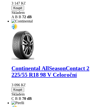
3 147 Kč
Koupit
Skladem
A
B
B
72 dB
Continental AllSeasonContact 2
225/55 R18 98 V Celoroční
3 096 Kč
Koupit
Skladem
C
B
B
70 dB