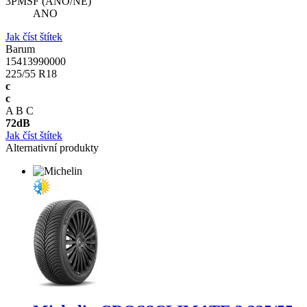
3PMSF (ANO/NE)
ANO
Jak číst štítek
Barum
15413990000
225/55 R18
c
c
A
B
C
72
dB
Jak číst štítek
Alternativní produkty