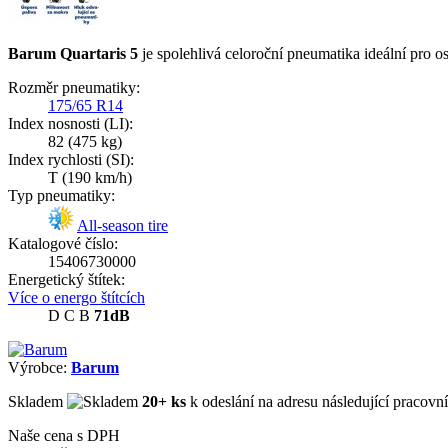
Barum Quartaris 5
je spolehlivá celoroční pneumatika ideální pro o
Rozměr pneumatiky:
175/65 R14
Index nosnosti (LI):
82
(475 kg)
Index rychlosti (SI):
T
(190 km/h)
Typ pneumatiky:
All-season tire
Katalogové číslo:
15406730000
Energetický štítek:
Více o energo štítcích
D
C
B
71dB
Výrobce:
Barum
Skladem
20+ ks
k odeslání na adresu následující pracovn
Naše cena s DPH