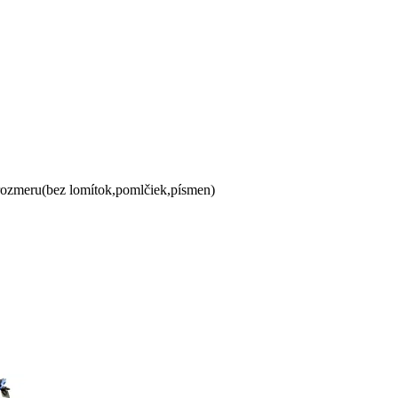
 rozmeru(bez lomítok,pomlčiek,písmen)