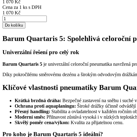
1 070 Kč
Cena za
1
ks s DPH
1 070 Kč
Do košíku
Barum Quartaris 5: Spolehlivá celoroční 
Univerzální řešení pro celý rok
Barum Quartaris 5
je univerzální celoroční pneumatika navržená pr
Díky pokročilému směrovému dezénu a širokým odvodovým drážkám zaj
Klíčové vlastnosti pneumatiky Barum Quar
Krátká brzdná dráha:
Bezpečné zastavení na sněhu i suché 
Ochrana proti aquaplaningu:
Široké drážky účinně odvádějí
Přesný handling:
Stabilita a ovladatelnost v každém ročním o
Moderní směs:
Přilnavost zůstává vysoká i v nízkých teplotách
Skvělý poměr cena/výkon:
Kvalita za přijatelnou cenu.
Pro koho je Barum Quartaris 5 ideální?