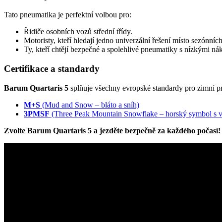
Tato pneumatika je perfektní volbou pro:
Řidiče osobních vozů střední třídy.
Motoristy, kteří hledají jedno univerzální řešení místo sezónníc
Ty, kteří chtějí bezpečné a spolehlivé pneumatiky s nízkými ná
Certifikace a standardy
Barum Quartaris 5
splňuje všechny evropské standardy pro zimní p
M+S
(Mud and Snow – bláto a sníh)
3PMSF
(Three Peak Mountain Snowflake – horský symbol s 
Zvolte Barum Quartaris 5 a jezděte bezpečně za každého počasí!