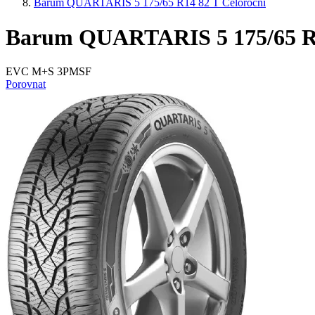
Barum QUARTARIS 5 175/65 R14 82 T Celoroční
Barum QUARTARIS 5 175/65 R1
EVC M+S 3PMSF
Porovnat