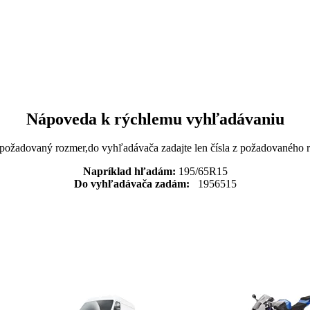
Nápoveda k rýchlemu vyhľadávaniu
 požadovaný rozmer,do vyhľadávača zadajte len čísla z požadovaného
Napríklad hľadám:
195/65R15
Do vyhľadávača zadám:
1956515