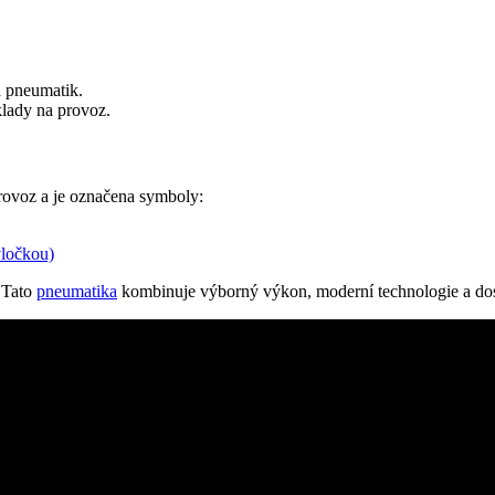
h pneumatik.
klady na provoz.
rovoz a je označena symboly:
vločkou)
Tato
pneumatika
kombinuje výborný výkon, moderní technologie a dost