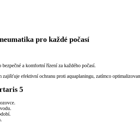
pneumatika pro každé počasí
o bezpečné a komfortní řízení za každého počasí.
išťuje efektivní ochranu proti aquaplaningu, zatímco optimalizovan
taris 5
vozovce.
 vodu.
bdobí.
.