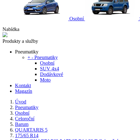
Osobní
Nabídka
Produkty a služby
Pneumatiky
+
-
Pneumatiky
Osobní
SUV 4x4
Dodávkové
Moto
Kontakt
Magazín
Úvod
Pneumatiky
Osobní
Celoroční
Barum
QUARTARIS 5
175/65 R14