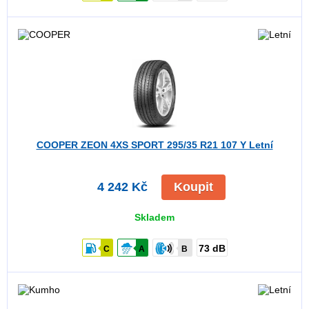
COOPER ZEON 4XS SPORT
295/35 R21 107 Y Letní
4 242 Kč
Koupit
Skladem
73 dB
C
A
B