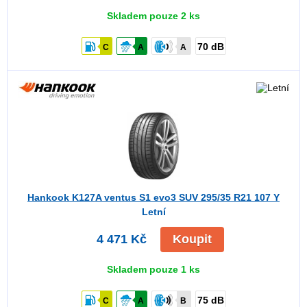
Skladem pouze 2 ks
70 dB
C
A
A
Hankook K127A ventus S1 evo3 SUV
295/35 R21 107 Y
Letní
4 471 Kč
Koupit
Skladem pouze 1 ks
75 dB
C
A
B