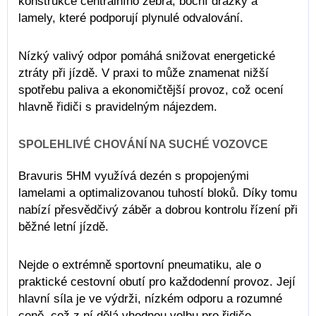
konstrukce centrálního žebra, boční drážky a
lamely, které podporují plynulé odvalování.
Nízký valivý odpor pomáhá snižovat energetické
ztráty při jízdě. V praxi to může znamenat nižší
spotřebu paliva a ekonomičtější provoz, což ocení
hlavně řidiči s pravidelným nájezdem.
SPOLEHLIVÉ CHOVÁNÍ NA SUCHÉ VOZOVCE
Bravuris 5HM využívá dezén s propojenými
lamelami a optimalizovanou tuhostí bloků. Díky tomu
nabízí přesvědčivý záběr a dobrou kontrolu řízení při
běžné letní jízdě.
Nejde o extrémně sportovní pneumatiku, ale o
praktické cestovní obutí pro každodenní provoz. Její
hlavní síla je ve výdrži, nízkém odporu a rozumné
ceně, což z ní dělá vhodnou volbu pro řidiče