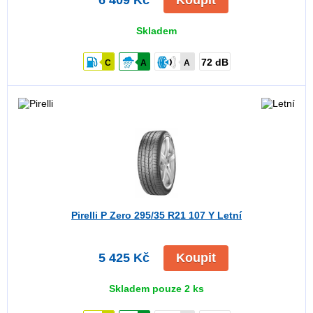
6 409 Kč
Koupit
Skladem
72 dB
C
A
A
Pirelli P Zero
295/35 R21 107 Y Letní
5 425 Kč
Koupit
Skladem pouze 2 ks