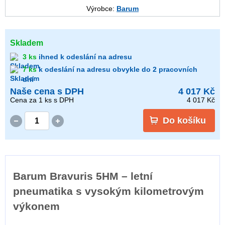
Výrobce:
Barum
Skladem
3 ks
ihned k odeslání na adresu
7 ks
k odeslání na adresu obvykle do 2 pracovních
dní
Naše cena s DPH
4 017 Kč
Cena za
1
ks s DPH
4 017 Kč
Do košíku
Barum Bravuris 5HM – letní
pneumatika s vysokým kilometrovým
výkonem