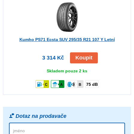
Kumho PS71 Ecsta SUV
295/35 R21 107 Y Letní
3 314 Kč
Koupit
Skladem pouze 2 ks
75 dB
C
A
B
Dotaz na prodavače