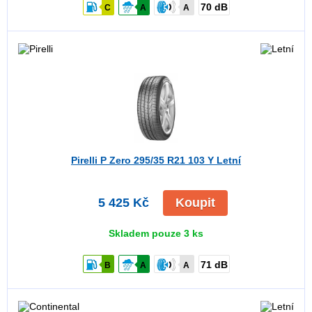
70 dB
C
A
A
Pirelli P Zero
295/35 R21 103 Y Letní
5 425 Kč
Koupit
Skladem pouze 3 ks
71 dB
B
A
A