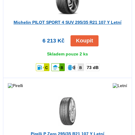
Michelin PILOT SPORT 4 SUV
295/35 R21 107 Y Letní
6 213 Kč
Koupit
Skladem pouze 2 ks
73 dB
C
B
B
Pirelli P Zero
295/35 R21 107 Y Letní