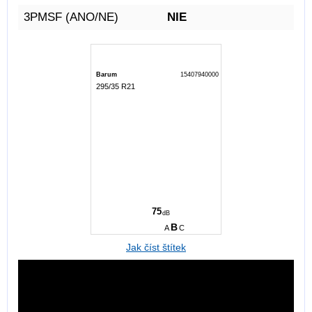
3PMSF (ANO/NE)
NIE
Barum
15407940000
295/35 R21
B
C
75
dB
B
A
C
Jak číst štítek