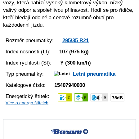
vozy, která nabízí vysoký kilometrový výkon, nízký
valivý odpor a spolehlivou přilnavost. Hodí se pro řidiče,
kteří hledají odolné a cenově rozumné obutí pro
každodenní jízdu.
Rozměr pneumatiky:
295/35 R21
Index nosnosti (LI):
107
(975 kg)
Index rychlosti (SI):
Y
(300 km/h)
Typ pneumatiky:
Letní pneumatika
Katalogové číslo:
15407940000
Energetický štítek:
75dB
C
B
B
Více o energo štítcích