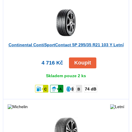
Continental ContiSportContact 5P
295/35 R21 103 Y Letní
4 716 Kč
Koupit
Skladem pouze 2 ks
74 dB
C
A
B