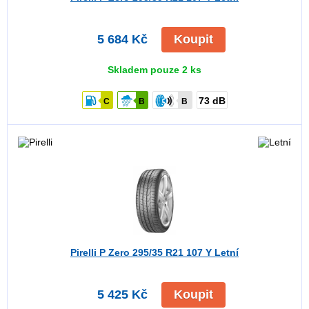
5 684 Kč
Koupit
Skladem pouze 2 ks
73 dB
C
B
B
Pirelli P Zero
295/35 R21 107 Y Letní
5 425 Kč
Koupit