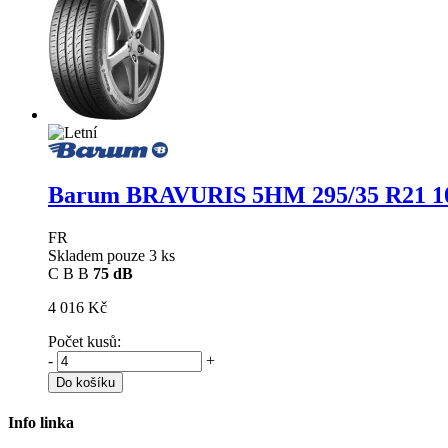
Barum BRAVURIS 5HM
295/35 R21 1
FR
Skladem pouze 3 ks
C
B
B
75 dB
4 016 Kč
Počet kusů:
-
+
Do košíku
Info linka