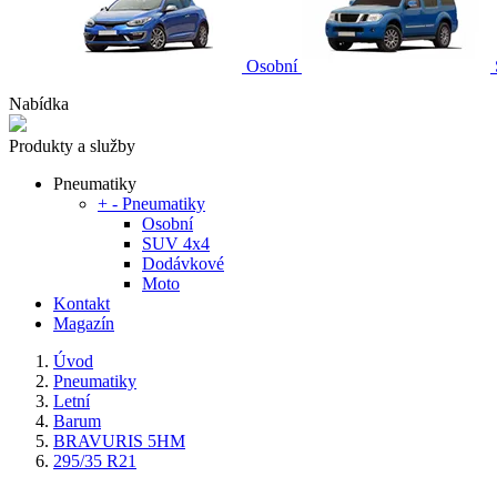
Osobní
Nabídka
Produkty a služby
Pneumatiky
+
-
Pneumatiky
Osobní
SUV 4x4
Dodávkové
Moto
Kontakt
Magazín
Úvod
Pneumatiky
Letní
Barum
BRAVURIS 5HM
295/35 R21