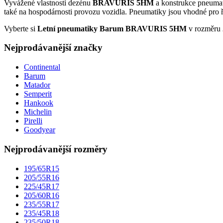
Vyvážené vlastnosti dezénu
BRAVURIS 5HM
a konstrukce pneumat
také na hospodárnosti provozu vozidla. Pneumatiky jsou vhodné pro ři
Vyberte si
Letní pneumatiky Barum BRAVURIS 5HM
v rozměru
Nejprodávanější značky
Continental
Barum
Matador
Semperit
Hankook
Michelin
Pirelli
Goodyear
Nejprodávanější rozměry
195/65R15
205/55R16
225/45R17
205/60R16
235/55R17
235/45R18
235/50R18