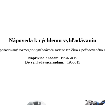
Nápoveda k rýchlemu vyhľadávaniu
 požadovaný rozmer,do vyhľadávača zadajte len čísla z požadovaného
Napríklad hľadám:
195/65R15
Do vyhľadávača zadám:
1956515