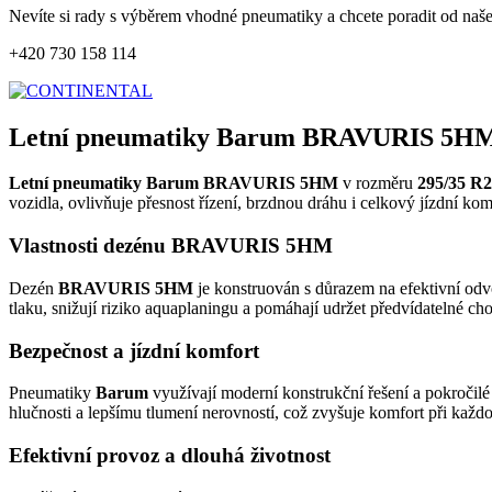
Nevíte si rady s výběrem vhodné pneumatiky a chcete poradit od naš
+420 730 158 114
Letní pneumatiky Barum BRAVURIS 5HM 
Letní pneumatiky Barum BRAVURIS 5HM
v rozměru
295/35 R
vozidla, ovlivňuje přesnost řízení, brzdnou dráhu i celkový jízdní ko
Vlastnosti dezénu BRAVURIS 5HM
Dezén
BRAVURIS 5HM
je konstruován s důrazem na efektivní odv
tlaku, snižují riziko aquaplaningu a pomáhají udržet předvídatelné ch
Bezpečnost a jízdní komfort
Pneumatiky
Barum
využívají moderní konstrukční řešení a pokročilé
hlučnosti a lepšímu tlumení nerovností, což zvyšuje komfort při každod
Efektivní provoz a dlouhá životnost