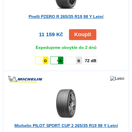
Pirelli PZERO R
265/35 R19 98 Y Letní
11 159 Kč
Koupit
Expedujeme obvykle do 2 dnů
72 dB
D
A
B
Michelin PILOT SPORT CUP 2
265/35 R19 98 Y Letní