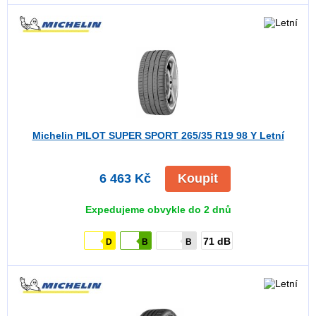
Michelin PILOT SUPER SPORT
265/35 R19 98 Y Letní
6 463 Kč
Koupit
Expedujeme obvykle do 2 dnů
71 dB
D
B
B