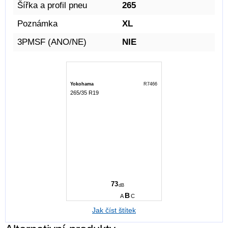
Šířka a profil pneu
265
Poznámka
XL
3PMSF (ANO/NE)
NIE
Yokohama
R7466
265/35 R19
B
D
73
dB
B
A
C
Jak číst štítek