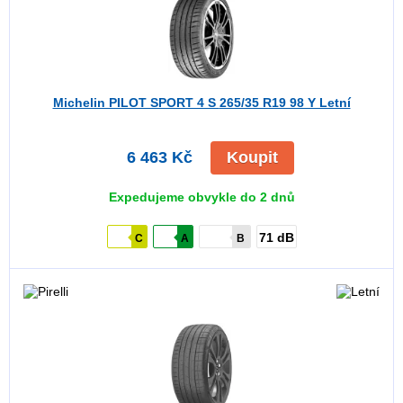
Michelin PILOT SPORT 4 S
265/35 R19 98 Y Letní
6 463 Kč
Koupit
Expedujeme obvykle do 2 dnů
71 dB
C
A
B