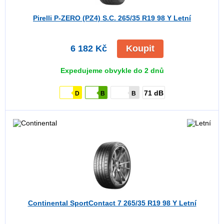
Pirelli P-ZERO (PZ4) S.C.
265/35 R19 98 Y Letní
6 182 Kč
Koupit
Expedujeme obvykle do 2 dnů
71 dB
D
B
B
Continental SportContact 7
265/35 R19 98 Y Letní