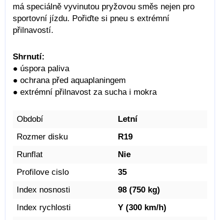
má speciálně vyvinutou pryžovou směs nejen pro
sportovní jízdu. Pořiďte si pneu s extrémní
přilnavostí.
Shrnutí:
● úspora paliva
● ochrana před aquaplaningem
● extrémní přilnavost za sucha i mokra
Období
Letní
Rozmer disku
R19
Runflat
Nie
Profilove cislo
35
Index nosnosti
98 (750 kg)
Index rychlosti
Y (300 km/h)