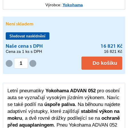
Výrobce:
Yokohama
Není skladem
Sledovat naskldnění
Naše cena s DPH
16 821 Kč
Cena za
1
ks s DPH
16 821 Kč
Do košíku
Letní pneumatiky
Yokohama ADVAN 052
pro osobní
auta se vyznačují vysokým jízdním výkonem. Navíc
se také podílí na
úspoře paliva
. Na běhounu najdete
adaptivní výstupky, které zajišťují
stabilní výkon na
mokru
, a dvě rovné drážky podílející se na
ochraně
před aquaplaningem
. Pneu Yokohama ADVAN 052