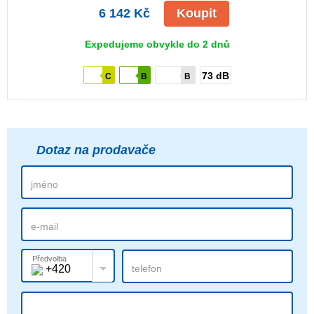
6 142 Kč
Koupit
Expedujeme obvykle do 2 dnů
73 dB
C
B
B
Dotaz na prodavače
Předvolba
+420