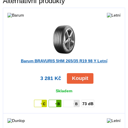
Alternativní produkty
Barum BRAVURIS 5HM
265/35 R19 98 Y Letní
3 281 Kč
Koupit
Skladem
73 dB
C
B
B