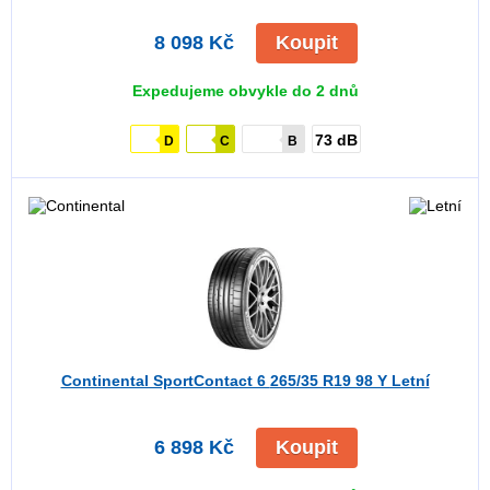
8 098 Kč
Koupit
Expedujeme obvykle do 2 dnů
73 dB
D
C
B
Continental SportContact 6
265/35 R19 98 Y Letní
6 898 Kč
Koupit