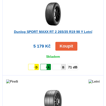
Dunlop SPORT MAXX RT 2
265/35 R19 98 Y Letní
5 179 Kč
Koupit
Skladem
71 dB
D
A
B