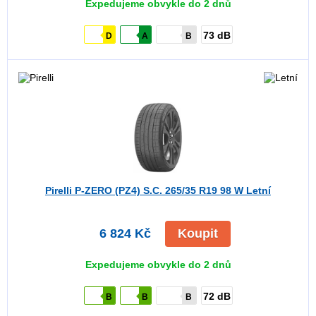
Expedujeme obvykle do 2 dnů
73 dB
D
A
B
Pirelli P-ZERO (PZ4) S.C.
265/35 R19 98 W Letní
6 824 Kč
Koupit
Expedujeme obvykle do 2 dnů
72 dB
B
B
B