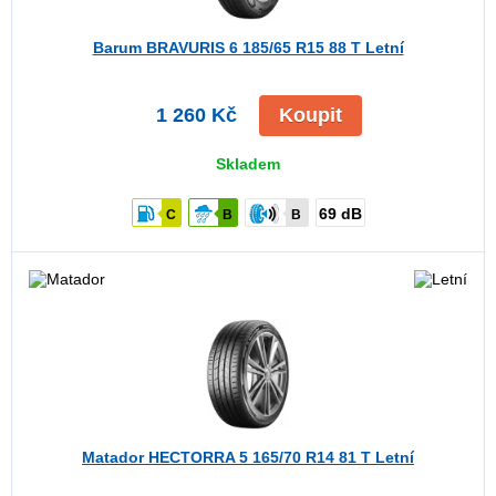
Barum BRAVURIS 6
185/65 R15 88 T Letní
1 260 Kč
Koupit
Skladem
69 dB
C
B
B
Matador HECTORRA 5
165/70 R14 81 T Letní