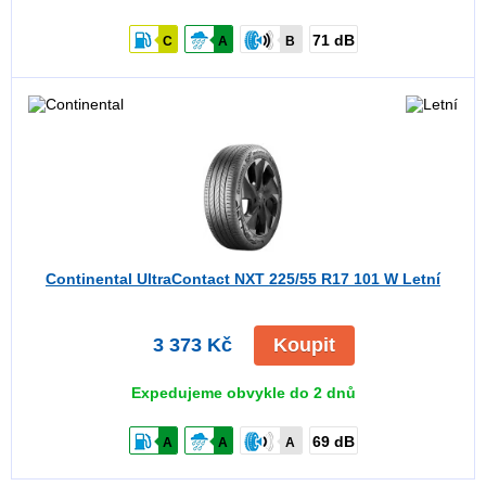
71 dB
C
A
B
Continental UltraContact NXT
225/55 R17 101 W Letní
3 373 Kč
Koupit
Expedujeme obvykle do 2 dnů
69 dB
A
A
A