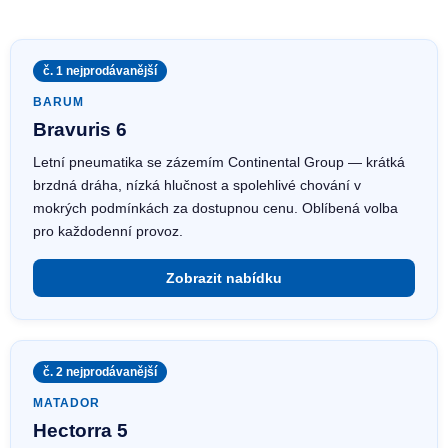
č. 1 nejprodávanější
BARUM
Bravuris 6
Letní pneumatika se zázemím Continental Group — krátká
brzdná dráha, nízká hlučnost a spolehlivé chování v
mokrých podmínkách za dostupnou cenu. Oblíbená volba
pro každodenní provoz.
Zobrazit nabídku
č. 2 nejprodávanější
MATADOR
Hectorra 5