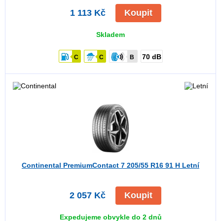
1 113 Kč
Koupit
Skladem
70 dB
C
C
B
Continental PremiumContact 7
205/55 R16 91 H Letní
2 057 Kč
Koupit
Expedujeme obvykle do 2 dnů