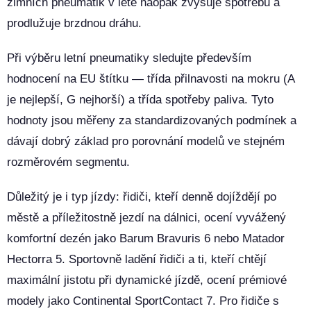
zimních pneumatik v létě naopak zvyšuje spotřebu a
prodlužuje brzdnou dráhu.
Při výběru letní pneumatiky sledujte především
hodnocení na EU štítku — třída přilnavosti na mokru (A
je nejlepší, G nejhorší) a třída spotřeby paliva. Tyto
hodnoty jsou měřeny za standardizovaných podmínek a
dávají dobrý základ pro porovnání modelů ve stejném
rozměrovém segmentu.
Důležitý je i typ jízdy: řidiči, kteří denně dojíždějí po
městě a příležitostně jezdí na dálnici, ocení vyvážený
komfortní dezén jako Barum Bravuris 6 nebo Matador
Hectorra 5. Sportovně ladění řidiči a ti, kteří chtějí
maximální jistotu při dynamické jízdě, ocení prémiové
modely jako Continental SportContact 7. Pro řidiče s