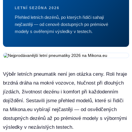
LETNÍ SEZÓNA 2026
Přehled letních dezénů, po kterých řidiči sahají
nejčastěji — od cenově dostupných po prémiové
modely s ověřenými výsledky v testech.
Výběr letních pneumatik není jen otázka ceny. Roli hraje
brzdná dráha na mokré vozovce, hlučnost při dlouhých
jízdách, životnost dezénu i komfort při každodenním
dojíždění. Sestavili jsme přehled modelů, které si řidiči
na Mikona.eu vybírají nejčastěji — od osvědčených
dostupných dezénů až po prémiové modely s výbornými
výsledky v nezávislých testech.