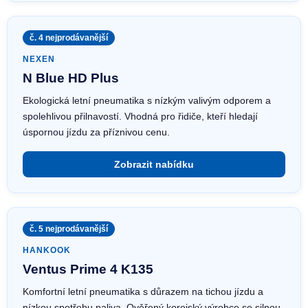
č. 4 nejprodávanější
NEXEN
N Blue HD Plus
Ekologická letní pneumatika s nízkým valivým odporem a
spolehlivou přilnavostí. Vhodná pro řidiče, kteří hledají
úspornou jízdu za příznivou cenu.
Zobrazit nabídku
č. 5 nejprodávanější
HANKOOK
Ventus Prime 4 K135
Komfortní letní pneumatika s důrazem na tichou jízdu a
nízkou spotřebu paliva. Ověřený korejský výrobce se silnou