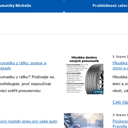
umatiky Michelin
Prohlédnout celor
5. Srpen 
umatiku z ráfku: postup a
Hloubka
zásady
zimní a 
umatiku z ráfku? Podívejte se,
Hloubka
potřebujete, proč nepoužívat
letní a 
ráci svěřit pneuservisu.
obutí, z
Celý čl
3. Srpen 
ávný rozměr pneu pro vaše auto
Povinno
Pravidla