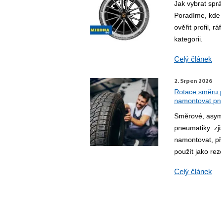
Jak vybrat sp
Poradíme, kde 
ověřit profil, r
kategorii.
Celý článek
2. Srpen 2026
Rotace směru 
namontovat p
Směrové, asym
pneumatiky: zji
namontovat, p
použít jako rez
Celý článek