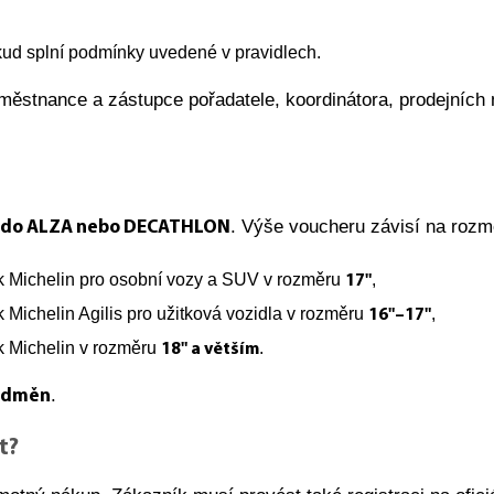
kud splní podmínky uvedené v pravidlech.
ěstnance a zástupce pořadatele, koordinátora, prodejních mí
. Výše voucheru závisí na roz
r do ALZA nebo DECATHLON
k Michelin pro osobní vozy a SUV v rozměru
,
17"
 Michelin Agilis pro užitková vozidla v rozměru
,
16"–17"
k Michelin v rozměru
.
18" a větším
.
 odměn
t?