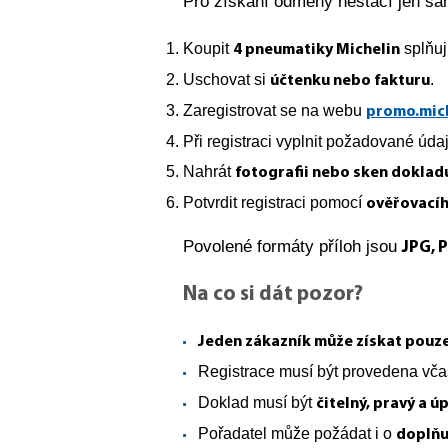
Pro získání odměny nestačí jen sam
Koupit
splňuj
4 pneumatiky Michelin
Uschovat si
.
účtenku nebo fakturu
Zaregistrovat se na webu
promo.mich
Při registraci vyplnit požadované úda
Nahrát
fotografii nebo sken doklad
Potvrdit registraci pomocí
ověřovacíh
Povolené formáty příloh jsou
JPG, 
Na co si dát pozor?
Jeden zákazník může získat pouz
Registrace musí být provedena vča
Doklad musí být
čitelný, pravý a ú
Pořadatel může požádat i o
doplňu