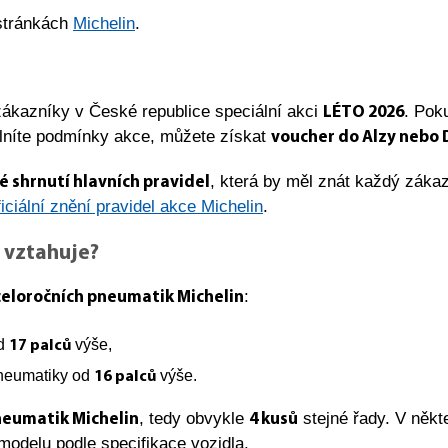
 stránkách
Michelin
.
 zákazníky v České republice speciální akci
. Pok
LÉTO 2026
plníte podmínky akce, můžete získat
voucher do Alzy nebo
, která by měl znát každý zákaz
 shrnutí hlavních pravidel
ficiální znění pravidel akce Michelin
.
 vztahuje?
:
 celoročních pneumatik Michelin
od
výše,
17 palců
neumatiky od
výše.
16 palců
, tedy obvykle
stejné řady. V někt
neumatik Michelin
4 kusů
odelu podle specifikace vozidla.