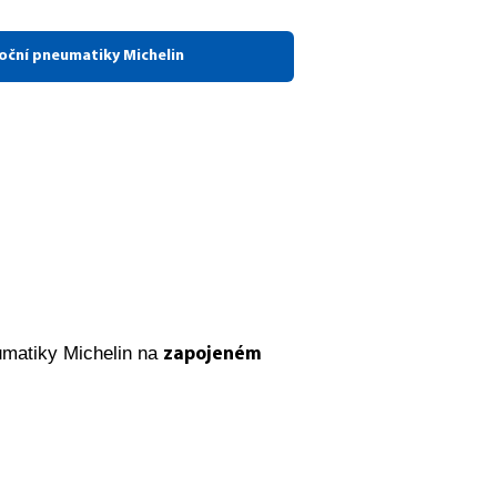
oční pneumatiky Michelin
umatiky Michelin na
zapojeném