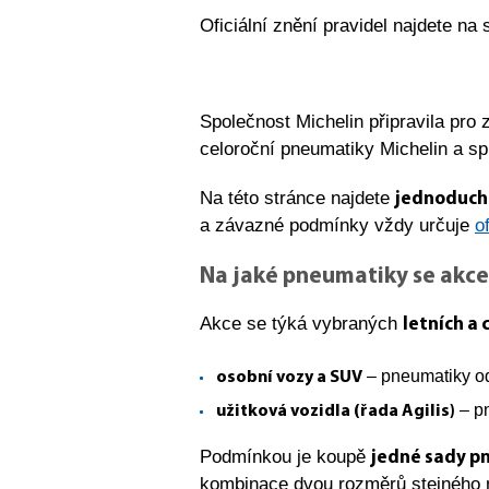
Oficiální znění pravidel najdete na
Společnost Michelin připravila pro
celoroční pneumatiky Michelin a s
Na této stránce najdete
jednoduché
a závazné podmínky vždy určuje
o
Na jaké pneumatiky se akce
Akce se týká vybraných
letních a
– pneumatiky 
osobní vozy a SUV
– p
užitková vozidla (řada Agilis)
Podmínkou je koupě
jedné sady p
kombinace dvou rozměrů stejného m