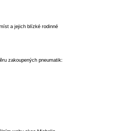
st a jejich blízké rodinné
měru zakoupených pneumatik: