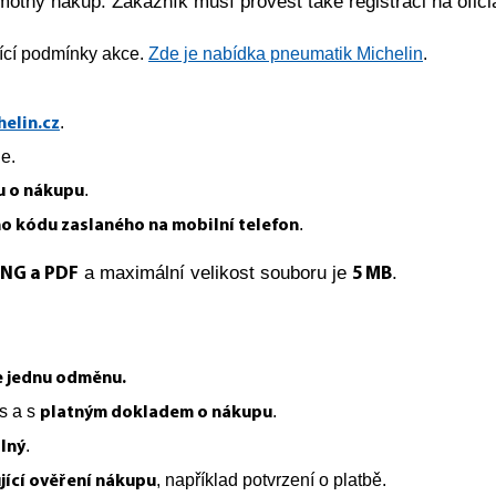
otný nákup. Zákazník musí provést také registraci na ofic
ící podmínky akce.
Zde je nabídka pneumatik Michelin
.
.
elin.cz
je.
.
u o nákupu
.
o kódu zaslaného na mobilní telefon
a maximální velikost souboru je
.
PNG a PDF
5 MB
e jednu odměnu.
s a s
.
platným dokladem o nákupu
.
plný
, například potvrzení o platbě.
jící ověření nákupu