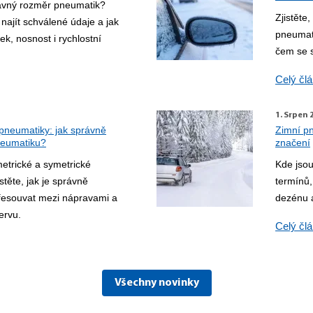
rávný rozměr pneumatik?
Zjistěte
najít schválené údaje a jak
pneumati
áfek, nosnost i rychlostní
čem se s
Celý čl
1. Srpen 
pneumatiky: jak správně
Zimní pn
neumatiku?
značení
etrické a symetrické
Kde jso
stěte, jak je správně
termínů
řesouvat mezi nápravami a
dezénu a
ervu.
Celý čl
Všechny novinky