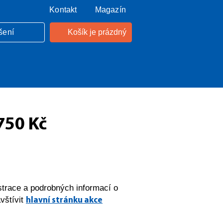
Kontakt
Magazín
šení
Košík je prázdný
750 Kč
strace a podrobných informací o
vštívit
hlavní stránku akce