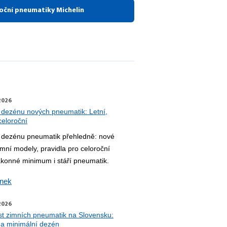
oční pneumatiky Michelin
2026
 dezénu nových pneumatik: Letní,
celoroční
 dezénu pneumatik přehledně: nové
zimní modely, pravidla pro celoroční
ákonné minimum i stáří pneumatik.
ánek
2026
st zimních pneumatik na Slovensku:
 a minimální dezén