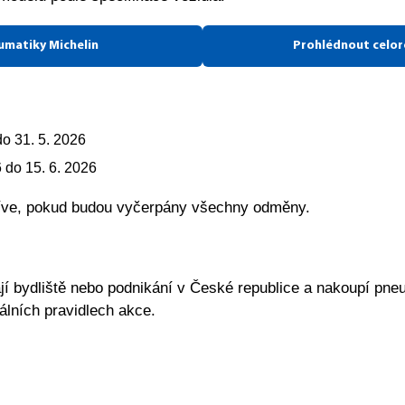
umatiky Michelin
Prohlédnout celor
do 31. 5. 2026
 do 15. 6. 2026
říve, pokud budou vyčerpány všechny odměny.
jí bydliště nebo podnikání v České republice a nakoupí pne
lních pravidlech akce.