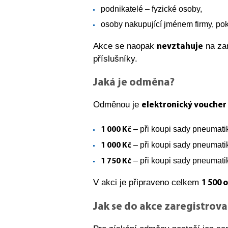
podnikatelé – fyzické osoby,
osoby nakupující jménem firmy, po
Akce se naopak
na zam
nevztahuje
příslušníky.
Jaká je odměna?
Odměnou je
elektronický vouche
– při koupi sady pneumati
1 000 Kč
– při koupi sady pneumatik
1 000 Kč
– při koupi sady pneumati
1 750 Kč
V akci je připraveno celkem
1 500
Jak se do akce zaregistrova