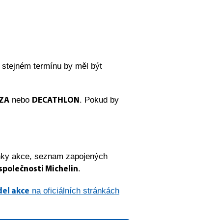
e stejném termínu by měl být
nebo
. Pokud by
ZA
DECATHLON
nky akce, seznam zapojených
.
 společnosti Michelin
na oficiálních stránkách
del akce