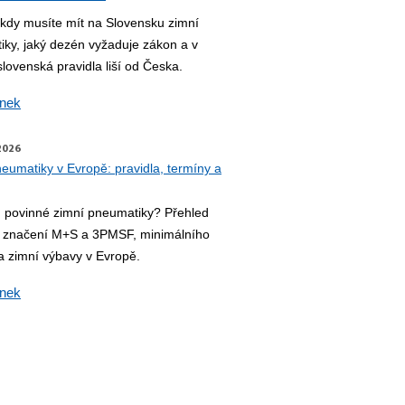
, kdy musíte mít na Slovensku zimní
ky, jaký dezén vyžaduje zákon a v
lovenská pravidla liší od Česka.
ánek
2026
eumatiky v Evropě: pravidla, termíny a
u povinné zimní pneumatiky? Přehled
, značení M+S a 3PMSF, minimálního
 zimní výbavy v Evropě.
ánek