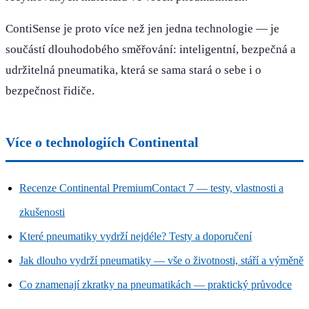
ContiSense je proto více než jen jedna technologie — je
součástí dlouhodobého směřování: inteligentní, bezpečná a
udržitelná pneumatika, která se sama stará o sebe i o
bezpečnost řidiče.
Více o technologiích Continental
Recenze Continental PremiumContact 7 — testy, vlastnosti a
zkušenosti
Které pneumatiky vydrží nejdéle? Testy a doporučení
Jak dlouho vydrží pneumatiky — vše o životnosti, stáří a výměně
Co znamenají zkratky na pneumatikách — praktický průvodce