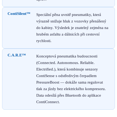
ContiSilent™
Speciální pěna uvnitř pneumatiky, která
výrazně snižuje hluk z vozovky přenášený
do kabiny. Výsledek je znatelný zejména na
hrubém asfaltu a dálnicích při cestovní
rychlosti.
C.A.R.E™
Konceptová pneumatika budoucnosti
(Connected. Autonomous. Reliable.
Electrified.), která kombinuje senzory
ContiSense s odstředivým čerpadlem
PressureBoost — dokáže sama regulovat
tlak za jízdy bez elektrického kompresoru.
Data odesílá přes Bluetooth do aplikace
ContiConnect.