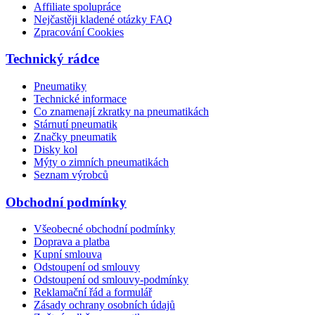
Affiliate spolupráce
Nejčastěji kladené otázky FAQ
Zpracování Cookies
Technický rádce
Pneumatiky
Technické informace
Co znamenají zkratky na pneumatikách
Stárnutí pneumatik
Značky pneumatik
Disky kol
Mýty o zimních pneumatikách
Seznam výrobců
Obchodní podmínky
Všeobecné obchodní podmínky
Doprava a platba
Kupní smlouva
Odstoupení od smlouvy
Odstoupení od smlouvy-podmínky
Reklamační řád a formulář
Zásady ochrany osobních údajů