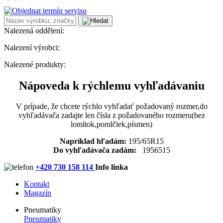
Nalezená oddělení:
Nalezení výrobci:
Nalezené produkty:
Nápoveda k rýchlemu vyhľadávaniu
V prípade, že chcete rýchlo vyhľadať požadovaný rozmer,do
vyhľadávača zadajte len čísla z požadovaného rozmeru(bez
lomítok,pomlčiek,písmen)
Napríklad hľadám:
195/65R15
Do vyhľadávača zadám:
1956515
+420 730 158 114
Info linka
Kontakt
Magazín
Pneumatiky
Pneumatiky