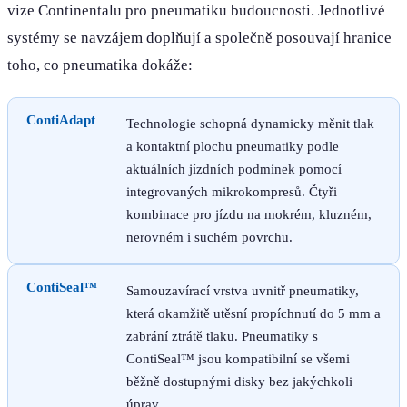
vize Continentalu pro pneumatiku budoucnosti. Jednotlivé
systémy se navzájem doplňují a společně posouvají hranice
toho, co pneumatika dokáže:
ContiAdapt
Technologie schopná dynamicky měnit tlak
a kontaktní plochu pneumatiky podle
aktuálních jízdních podmínek pomocí
integrovaných mikrokompresů. Čtyři
kombinace pro jízdu na mokrém, kluzném,
nerovném i suchém povrchu.
ContiSeal™
Samouzavírací vrstva uvnitř pneumatiky,
která okamžitě utěsní propíchnutí do 5 mm a
zabrání ztrátě tlaku. Pneumatiky s
ContiSeal™ jsou kompatibilní se všemi
běžně dostupnými disky bez jakýchkoli
úprav.