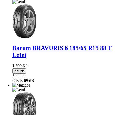
Barum BRAVURIS 6
185/65 R15 88 T
Letní
1 300 Kč
Koupit
Skladem
C
B
B
69 dB