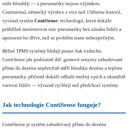
stále hlouběji — a pneumatiky nejsou výjimkou.
Continental, němec­ký výrobce s více než 150letou historií,
vyvinul systém
ContiSense
: technologii, která dokáže
průběžně monitorovat stav pneumatiky bez zásahu řidiče a
upozornit ho dříve, než se problém stane nebezpečným.
Běžné TPMS systémy hlídají pouze tlak vzduchu.
ContiSense jde podstatně dál: gumové senzory zabudované
přímo do dezénu nepřetržitě měří hloubku dezénu a teplotu
pneumatiky, přičemž dokáží odhalit možný vpich a okamžitě
varovat řidiče — výrazně rychleji než předchozí systémy.
Jak technologie ContiSense funguje?
ContiSense je systém zabudovaný přímo do dezénu