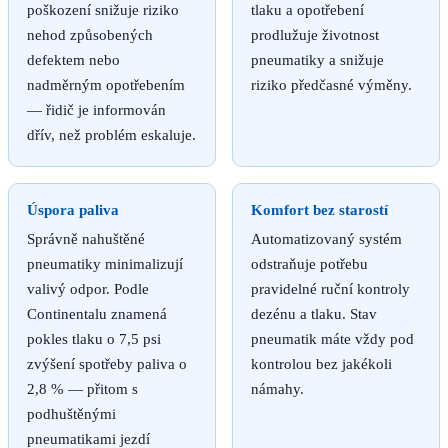
poškození snižuje riziko
tlaku a opotřebení
nehod způsobených
prodlužuje životnost
defektem nebo
pneumatiky a snižuje
nadměrným opotřebením
riziko předčasné výměny.
— řidič je informován
dřív, než problém eskaluje.
Úspora paliva
Komfort bez starostí
Správně nahuštěné
Automatizovaný systém
pneumatiky minimalizují
odstraňuje potřebu
valivý odpor. Podle
pravidelné ruční kontroly
Continentalu znamená
dezénu a tlaku. Stav
pokles tlaku o 7,5 psi
pneumatik máte vždy pod
zvýšení spotřeby paliva o
kontrolou bez jakékoli
2,8 % — přitom s
námahy.
podhuštěnými
pneumatikami jezdí