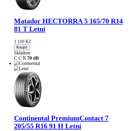
Matador HECTORRA 5
165/70 R14
81 T Letní
1 110 Kč
Koupit
Skladem
C
C
B
70 dB
Continental PremiumContact 7
205/55 R16 91 H Letní