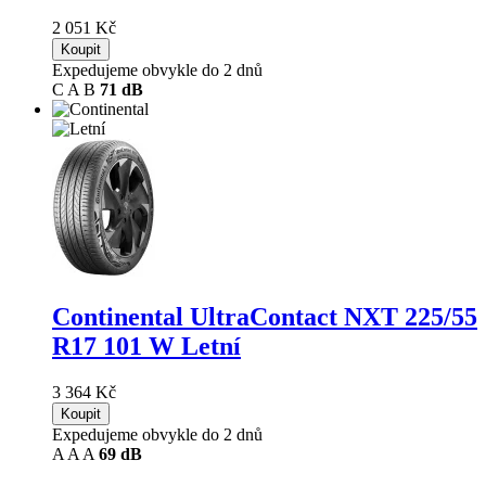
2 051 Kč
Koupit
Expedujeme obvykle do 2 dnů
C
A
B
71 dB
Continental UltraContact NXT
225/55
R17 101 W Letní
3 364 Kč
Koupit
Expedujeme obvykle do 2 dnů
A
A
A
69 dB