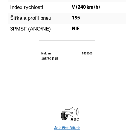
Index rychlosti
V (240 km/h)
Šířka a profil pneu
195
3PMSF (ANO/NE)
NIE
T433203
Nokian
195/50 R15
A
C
68
dB
A
B
C
Jak číst štítek