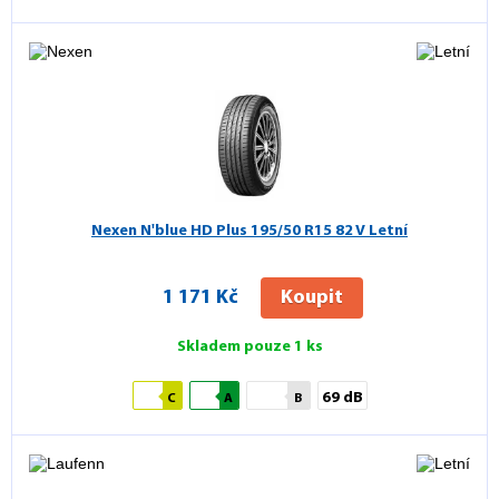
Nexen N'blue HD Plus
195/50 R15 82 V Letní
1 171 Kč
Koupit
Skladem pouze 1 ks
69 dB
C
A
B