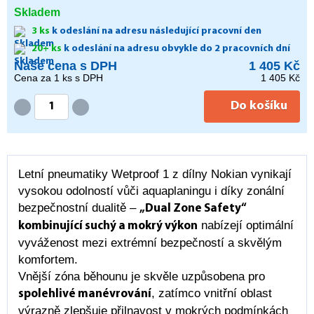
Skladem
3 ks
k odeslání na adresu následující pracovní den
20+ ks
k odeslání na adresu obvykle do 2 pracovních dní
Naše cena s DPH
1 405 Kč
Cena za
1
ks s DPH
1 405 Kč
Do košíku
Letní pneumatiky Wetproof 1 z dílny Nokian vynikají
vysokou odolností vůči aquaplaningu i díky zonální
bezpečnostní dualitě –
„Dual Zone Safety“
nabízejí optimální
kombinující suchý a mokrý výkon
vyváženost mezi extrémní bezpečností a skvělým
komfortem.
Vnější zóna běhounu je skvěle uzpůsobena pro
, zatímco vnitřní oblast
spolehlivé manévrování
výrazně zlepšuje přilnavost v mokrých podmínkách