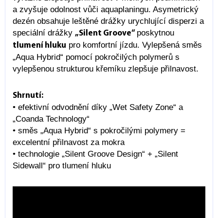
a zvyšuje odolnost vůči aquaplaningu. Asymetrický
dezén obsahuje leštěné drážky urychlující disperzi a
speciální drážky
poskytnou
„Silent Groove“
pro komfortní jízdu. Vylepšená směs
tlumení hluku
„Aqua Hybrid“ pomocí pokročilých polymerů s
vylepšenou strukturou křemíku zlepšuje přilnavost.
S
hrnutí
:
• efektivní odvodnění díky „Wet Safety Zone“ a
„Coanda Technology“
• směs „Aqua Hybrid“ s pokročilými polymery =
excelentní přilnavost za mokra
• technologie „Silent Groove Design“ + „Silent
Sidewall“ pro tlumení hluku