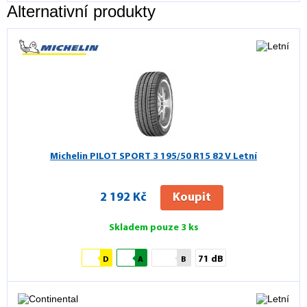
Alternativní produkty
Michelin PILOT SPORT 3
195/50 R15 82 V Letní
2 192 Kč
Koupit
Skladem pouze 3 ks
71 dB
D
A
B