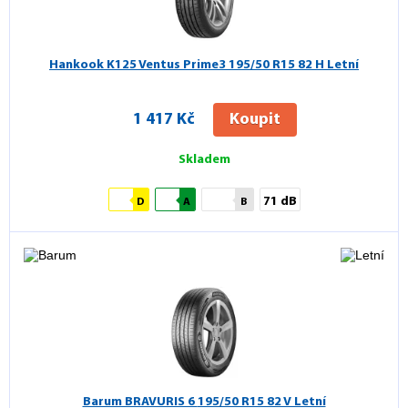
Hankook K125 Ventus Prime3
195/50 R15 82 H Letní
1 417 Kč
Koupit
Skladem
71 dB
D
A
B
Barum BRAVURIS 6
195/50 R15 82 V Letní