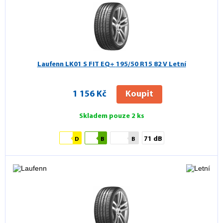
Laufenn LK01 S FIT EQ+
195/50 R15 82 V Letní
1 156 Kč
Koupit
Skladem pouze 2 ks
71 dB
D
B
B