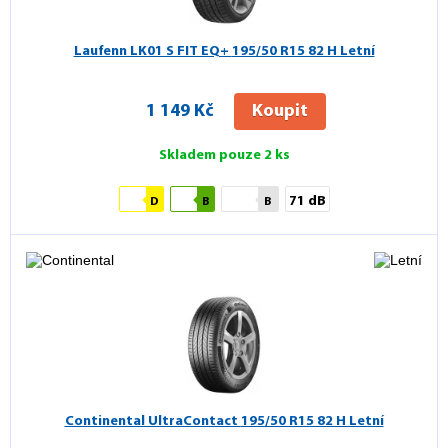
Laufenn LK01 S FIT EQ+
195/50 R15 82 H Letní
1 149 Kč
Koupit
Skladem pouze 2 ks
71 dB
D
B
B
Continental UltraContact
195/50 R15 82 H Letní