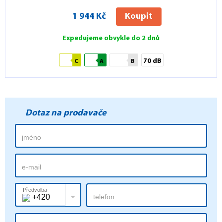
1 944 Kč
Koupit
Expedujeme obvykle do 2 dnů
70 dB
C
A
B
Dotaz na prodavače
Předvolba
+420