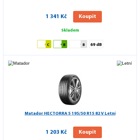
1 341 Kč
Koupit
Skladem
69 dB
C
B
B
Matador HECTORRA 5
195/50 R15 82 V Letní
1 203 Kč
Koupit