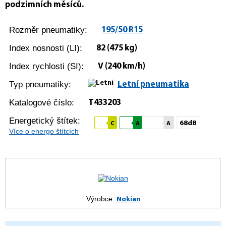
podzimních měsíců.
Rozměr pneumatiky:
195/50 R15
Index nosnosti (LI):
82
(475 kg)
Index rychlosti (SI):
V
(240 km/h)
Typ pneumatiky:
Letní pneumatika
Katalogové číslo:
T433203
Energetický štítek:
68dB
C
A
A
Více o energo štítcích
Výrobce:
Nokian