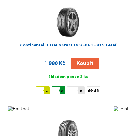
Continental UltraContact
195/50 R15 82 V Letní
1 980 Kč
Koupit
Skladem pouze 3 ks
69 dB
C
A
B