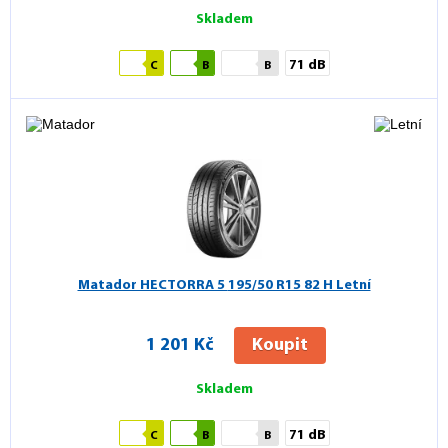
Skladem
71 dB
C
B
B
Matador HECTORRA 5
195/50 R15 82 H Letní
1 201 Kč
Koupit
Skladem
71 dB
C
B
B