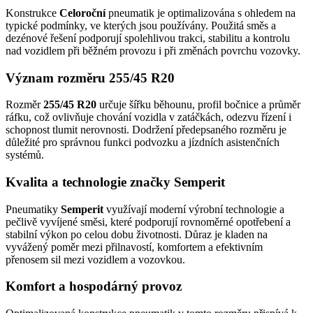
Konstrukce
Celoroční
pneumatik je optimalizována s ohledem na
typické podmínky, ve kterých jsou používány. Použitá směs a
dezénové řešení podporují spolehlivou trakci, stabilitu a kontrolu
nad vozidlem při běžném provozu i při změnách povrchu vozovky.
Význam rozměru 255/45 R20
Rozměr
255/45 R20
určuje šířku běhounu, profil bočnice a průměr
ráfku, což ovlivňuje chování vozidla v zatáčkách, odezvu řízení i
schopnost tlumit nerovnosti. Dodržení předepsaného rozměru je
důležité pro správnou funkci podvozku a jízdních asistenčních
systémů.
Kvalita a technologie značky Semperit
Pneumatiky
Semperit
využívají moderní výrobní technologie a
pečlivě vyvíjené směsi, které podporují rovnoměrné opotřebení a
stabilní výkon po celou dobu životnosti. Důraz je kladen na
vyvážený poměr mezi přilnavostí, komfortem a efektivním
přenosem sil mezi vozidlem a vozovkou.
Komfort a hospodárný provoz