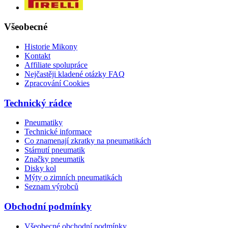
Všeobecné
Historie Mikony
Kontakt
Affiliate spolupráce
Nejčastěji kladené otázky FAQ
Zpracování Cookies
Technický rádce
Pneumatiky
Technické informace
Co znamenají zkratky na pneumatikách
Stárnutí pneumatik
Značky pneumatik
Disky kol
Mýty o zimních pneumatikách
Seznam výrobců
Obchodní podmínky
Všeobecné obchodní podmínky