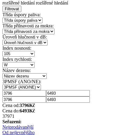
rozšířené hledání
rozšířené hledání
Filtrovat
Třída úspory paliva:
Třída přilnavosti za mokra:
Úroveň hlučnosti v dB:
Index nosnosti:
Index rychlosti:
Název dezenu:
3PMSF (ANO/NE):
Cena od:
3796
Kč
Cena do:
6493
Kč
3797
1
Seřazení:
Nejprodávanější
Od nejlevnějšího