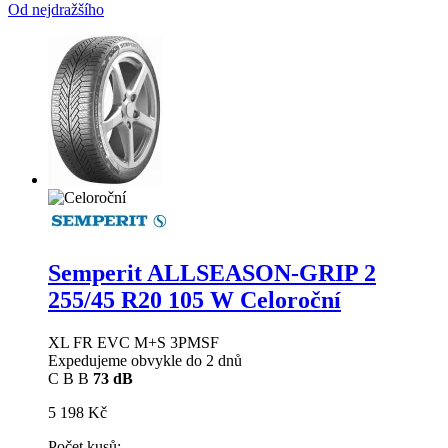
Od nejdražšího
Semperit ALLSEASON-GRIP 2
255/45 R20 105 W Celoroční
XL FR EVC M+S 3PMSF
Expedujeme obvykle do 2 dnů
C
B
B
73 dB
5 198 Kč
Počet kusů: