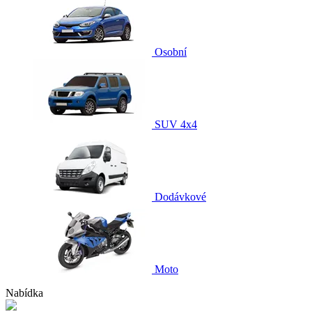
Osobní
SUV 4x4
Dodávkové
Moto
Nabídka