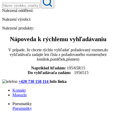
Nalezená oddělení:
Nalezení výrobci:
Nalezené produkty:
Nápoveda k rýchlemu vyhľadávaniu
V prípade, že chcete rýchlo vyhľadať požadovaný rozmer,do
vyhľadávača zadajte len čísla z požadovaného rozmeru(bez
lomítok,pomlčiek,písmen)
Napríklad hľadám:
195/65R15
Do vyhľadávača zadám:
1956515
+420 730 158 114
Info linka
Kontakt
Magazín
Pneumatiky
Pneumatiky