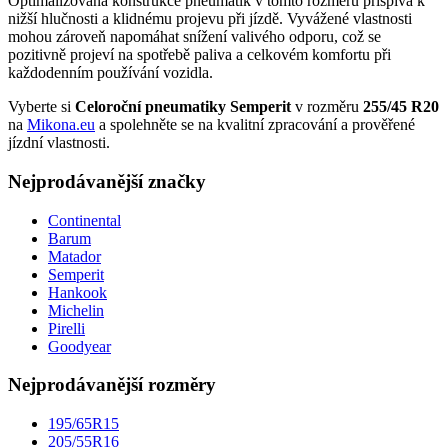
Optimalizovaná konstrukce pneumatik v tomto rozměru přispívá k
nižší hlučnosti a klidnému projevu při jízdě. Vyvážené vlastnosti
mohou zároveň napomáhat snížení valivého odporu, což se
pozitivně projeví na spotřebě paliva a celkovém komfortu při
každodenním používání vozidla.
Vyberte si
Celoroční pneumatiky Semperit
v rozměru
255/45 R20
na
Mikona.eu
a spolehněte se na kvalitní zpracování a prověřené
jízdní vlastnosti.
Nejprodávanější značky
Continental
Barum
Matador
Semperit
Hankook
Michelin
Pirelli
Goodyear
Nejprodávanější rozměry
195/65R15
205/55R16