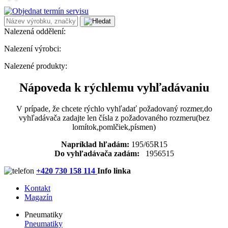
Nalezená oddělení:
Nalezení výrobci:
Nalezené produkty:
Nápoveda k rýchlemu vyhľadávaniu
V prípade, že chcete rýchlo vyhľadať požadovaný rozmer,do
vyhľadávača zadajte len čísla z požadovaného rozmeru(bez
lomítok,pomlčiek,písmen)
Napríklad hľadám:
195/65R15
Do vyhľadávača zadám:
1956515
+420 730 158 114
Info linka
Kontakt
Magazín
Pneumatiky
Pneumatiky