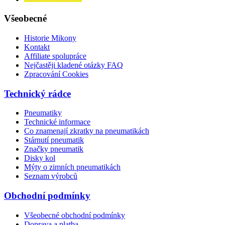
Všeobecné
Historie Mikony
Kontakt
Affiliate spolupráce
Nejčastěji kladené otázky FAQ
Zpracování Cookies
Technický rádce
Pneumatiky
Technické informace
Co znamenají zkratky na pneumatikách
Stárnutí pneumatik
Značky pneumatik
Disky kol
Mýty o zimních pneumatikách
Seznam výrobců
Obchodní podmínky
Všeobecné obchodní podmínky
Doprava a platba