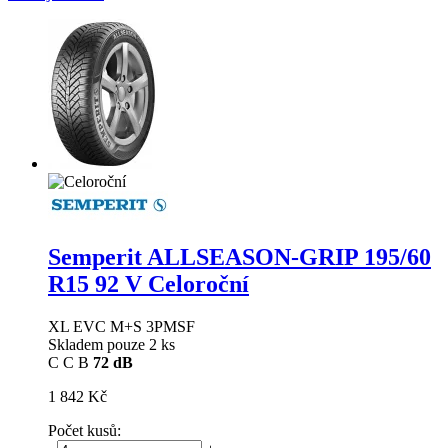
Semperit ALLSEASON-GRIP
195/60
R15 92 V Celoroční
XL EVC M+S 3PMSF
Skladem pouze 2 ks
C
C
B
72 dB
1 842 Kč
Počet kusů: