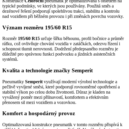
Konstrukce
Celoroční
pneumatik je optimalizována s ohledem na
typické podmínky, ve kterých jsou používány. Použitá směs a
dezénové řešení podporují spolehlivou trakci, stabilitu a kontrolu
nad vozidlem při běžném provozu i při změnách povrchu vozovky.
Význam rozměru 195/60 R15
Rozměr
195/60 R15
určuje šířku běhounu, profil bočnice a průměr
ráfku, což ovlivňuje chování vozidla v zatáčkách, odezvu řízení i
schopnost tlumit nerovnosti. Dodržení předepsaného rozměru je
důležité pro správnou funkci podvozku a jízdních asistenčních
systémů.
Kvalita a technologie značky Semperit
Pneumatiky
Semperit
využívají moderní výrobní technologie a
pečlivě vyvíjené směsi, které podporují rovnoměrné opotřebení a
stabilní výkon po celou dobu životnosti. Důraz je kladen na
vyvážený poměr mezi přilnavostí, komfortem a efektivním
přenosem sil mezi vozidlem a vozovkou.
Komfort a hospodárný provoz
Optimalizovaná konstrukce pneumatik v tomto rozměru přispívá k