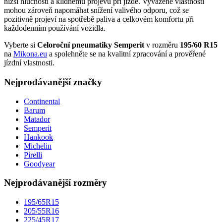
nižší hlučnosti a klidnému projevu při jízdě. Vyvážené vlastnosti
mohou zároveň napomáhat snížení valivého odporu, což se
pozitivně projeví na spotřebě paliva a celkovém komfortu při
každodenním používání vozidla.
Vyberte si
Celoroční pneumatiky Semperit
v rozměru
195/60 R15
na
Mikona.eu
a spolehněte se na kvalitní zpracování a prověřené
jízdní vlastnosti.
Nejprodávanější značky
Continental
Barum
Matador
Semperit
Hankook
Michelin
Pirelli
Goodyear
Nejprodávanější rozměry
195/65R15
205/55R16
225/45R17