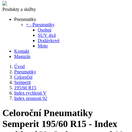
Produkty a služby
Pneumatiky
+
-
Pneumatiky
Osobní
SUV 4x4
Dodávkové
Moto
Kontakt
Magazín
Úvod
Pneumatiky
Celoroční
Semperit
195/60 R15
Index rychlosti V
Index nosnosti 92
Celoroční Pneumatiky
Semperit 195/60 R15 - Index