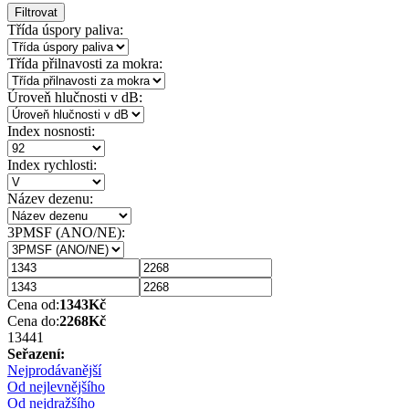
Filtrovat
Třída úspory paliva:
Třída přilnavosti za mokra:
Úroveň hlučnosti v dB:
Index nosnosti:
Index rychlosti:
Název dezenu:
3PMSF (ANO/NE):
Cena od:
1343
Kč
Cena do:
2268
Kč
1344
1
Seřazení:
Nejprodávanější
Od nejlevnějšího
Od nejdražšího