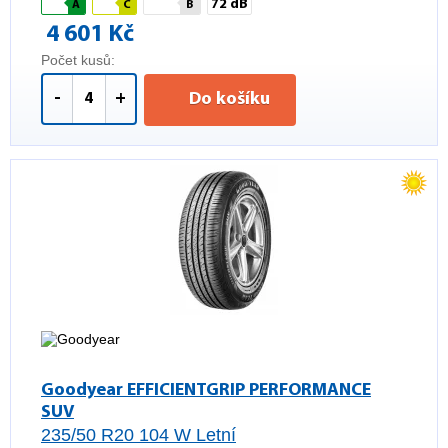
72 dB
A
C
B
4 601 Kč
Počet kusů:
-
+
Do košíku
Goodyear EFFICIENTGRIP PERFORMANCE
SUV
235/50 R20 104 W Letní