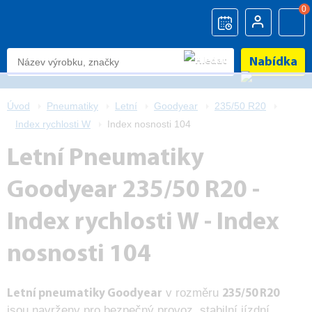
0
Nabídka
Úvod
Pneumatiky
Letní
Goodyear
235/50 R20
Index rychlosti W
Index nosnosti 104
Letní Pneumatiky
Goodyear 235/50 R20 -
Index rychlosti W - Index
nosnosti 104
v rozměru
Letní pneumatiky Goodyear
235/50 R20
jsou navrženy pro bezpečný provoz, stabilní jízdní