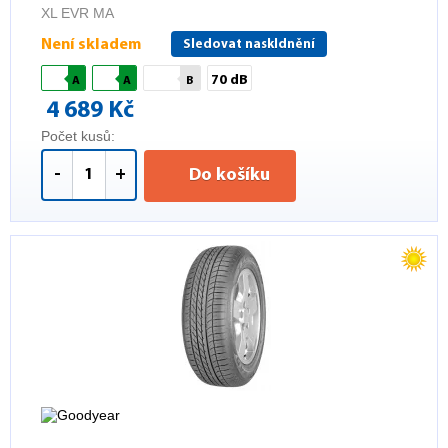
XL EVR MA
Není skladem
Sledovat naskldnění
70 dB
A
A
B
4 689 Kč
Počet kusů:
-
+
Do košíku