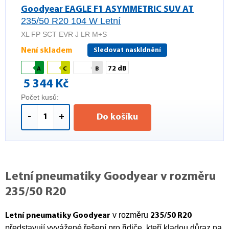
Goodyear EAGLE F1 ASYMMETRIC SUV AT
235/50 R20 104 W Letní
XL FP SCT EVR J LR M+S
Není skladem
Sledovat naskldnění
72 dB
A
C
B
5 344 Kč
Počet kusů:
-
+
Do košíku
Letní pneumatiky Goodyear v rozměru
235/50 R20
v rozměru
Letní pneumatiky Goodyear
235/50 R20
představují vyvážené řešení pro řidiče, kteří kladou důraz na