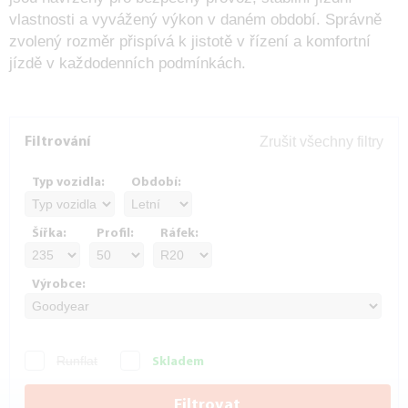
vlastnosti a vyvážený výkon v daném období. Správně
zvolený rozměr přispívá k jistotě v řízení a komfortní
jízdě v každodenních podmínkách.
Zrušit všechny filtry
Filtrování
Typ vozidla:
Období:
Šířka:
Profil:
Ráfek:
Výrobce:
Runflat
Skladem
Filtrovat