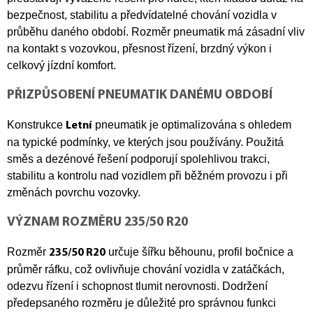
bezpečnost, stabilitu a předvídatelné chování vozidla v
průběhu daného období. Rozměr pneumatik má zásadní vliv
na kontakt s vozovkou, přesnost řízení, brzdný výkon i
celkový jízdní komfort.
PŘIZPŮSOBENÍ PNEUMATIK DANÉMU OBDOBÍ
Konstrukce
pneumatik je optimalizována s ohledem
Letní
na typické podmínky, ve kterých jsou používány. Použitá
směs a dezénové řešení podporují spolehlivou trakci,
stabilitu a kontrolu nad vozidlem při běžném provozu i při
změnách povrchu vozovky.
VÝZNAM ROZMĚRU 235/50 R20
Rozměr
určuje šířku běhounu, profil bočnice a
235/50 R20
průměr ráfku, což ovlivňuje chování vozidla v zatáčkách,
odezvu řízení i schopnost tlumit nerovnosti. Dodržení
předepsaného rozměru je důležité pro správnou funkci