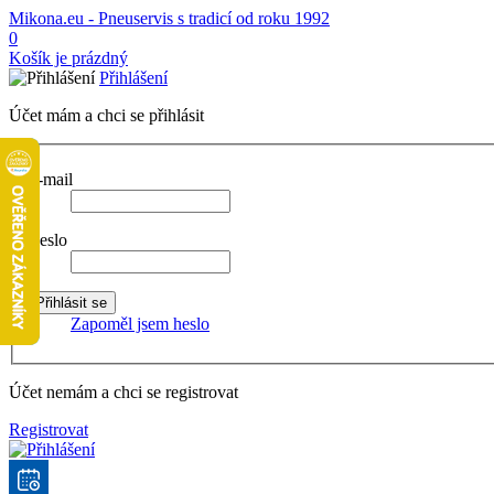
Mikona.eu - Pneuservis s tradicí od roku 1992
0
Košík je prázdný
Přihlášení
Účet mám a chci se přihlásit
E-mail
Heslo
Zapoměl jsem heslo
Účet nemám a chci se registrovat
Registrovat