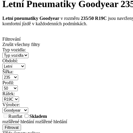
Letní Pneumatiky Goodyear 235/
Letní pneumatiky Goodyear
v rozměru
235/50 R19C
jsou navrženy
komfortní jízdě v každodenních podmínkách.
Filtrování
Zrušit všechny filtry
Typ vozidla:
Období:
Šířka:
Profil:
Ráfek:
Výrobce:
Runflat
Skladem
rozšířené hledání
rozšířené hledání
Filtrovat