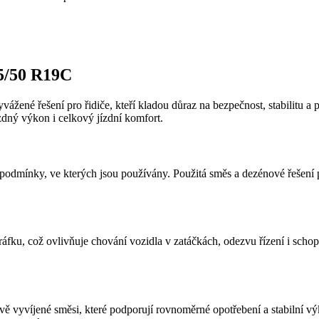
5/50 R19C
yvážené řešení pro řidiče, kteří kladou důraz na bezpečnost, stabilitu
zdný výkon i celkový jízdní komfort.
odmínky, ve kterých jsou používány. Použitá směs a dezénové řešení pod
ráfku, což ovlivňuje chování vozidla v zatáčkách, odezvu řízení i scho
vě vyvíjené směsi, které podporují rovnoměrné opotřebení a stabilní 