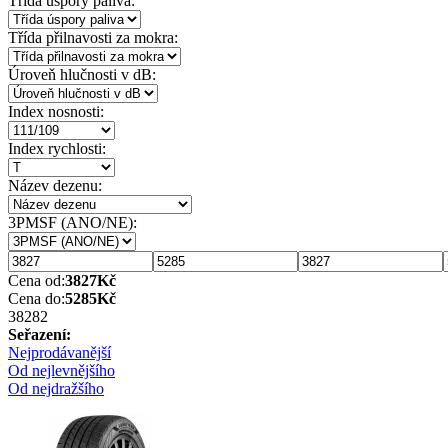
Třída úspory paliva:
Třída přilnavosti za mokra:
Úroveň hlučnosti v dB:
Index nosnosti:
Index rychlosti:
Název dezenu:
3PMSF (ANO/NE):
Cena od:
3827
Kč
Cena do:
5285
Kč
3828
2
Seřazení:
Nejprodávanější
Od nejlevnějšího
Od nejdražšího