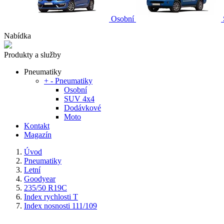
Osobní
Nabídka
Produkty a služby
Pneumatiky
+
-
Pneumatiky
Osobní
SUV 4x4
Dodávkové
Moto
Kontakt
Magazín
Úvod
Pneumatiky
Letní
Goodyear
235/50 R19C
Index rychlosti T
Index nosnosti 111/109