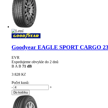
Goodyear EAGLE SPORT CARGO
23
EVR
Expedujeme obvykle do 2 dnů
B
A
B
71 dB
3 828 Kč
Počet kusů:
-
+
Do košíku