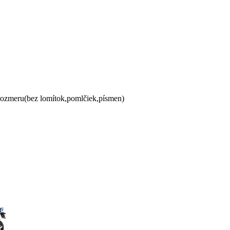
 rozmeru(bez lomítok,pomlčiek,písmen)