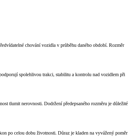
 a předvídatelné chování vozidla v průběhu daného období. Rozměr
porují spolehlivou trakci, stabilitu a kontrolu nad vozidlem při
pnost tlumit nerovnosti. Dodržení předepsaného rozměru je důležité
výkon po celou dobu životnosti. Důraz je kladen na vyvážený poměr