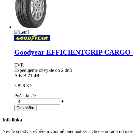
Goodyear EFFICIENTGRIP CARGO
EVR
Expedujeme obvykle do 2 dnů
A
B
B
71 dB
3 828 Kč
Počet kusů:
-
+
Do košíku
Info linka
Nevíte si rady s výběrem vhodné pneumatiky a chcete poradit od naš