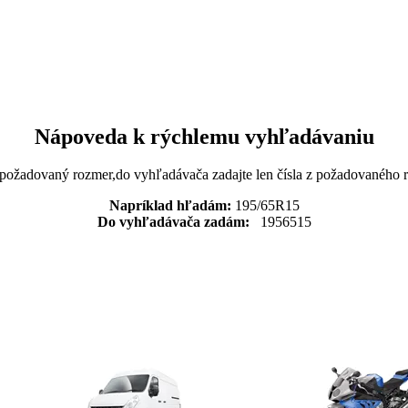
Nápoveda k rýchlemu vyhľadávaniu
 požadovaný rozmer,do vyhľadávača zadajte len čísla z požadovaného
Napríklad hľadám:
195/65R15
Do vyhľadávača zadám:
1956515