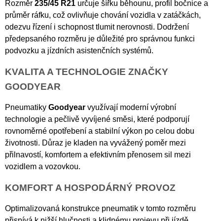
Rozměr
235/45 R21
určuje šířku běhounu, profil bočnice a
průměr ráfku, což ovlivňuje chování vozidla v zatáčkách,
odezvu řízení i schopnost tlumit nerovnosti. Dodržení
předepsaného rozměru je důležité pro správnou funkci
podvozku a jízdních asistenčních systémů.
KVALITA A TECHNOLOGIE ZNAČKY
GOODYEAR
Pneumatiky
Goodyear
využívají moderní výrobní
technologie a pečlivě vyvíjené směsi, které podporují
rovnoměrné opotřebení a stabilní výkon po celou dobu
životnosti. Důraz je kladen na vyvážený poměr mezi
přilnavostí, komfortem a efektivním přenosem sil mezi
vozidlem a vozovkou.
KOMFORT A HOSPODÁRNÝ PROVOZ
Optimalizovaná konstrukce pneumatik v tomto rozměru
přispívá k nižší hlučnosti a klidnému projevu při jízdě.