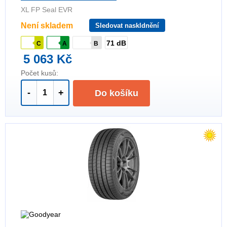
XL FP Seal EVR
Není skladem
Sledovat naskldnění
71 dB
C
A
B
5 063 Kč
Počet kusů:
-
+
Do košíku