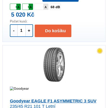
68 dB
A
A
A
5 020 Kč
Počet kusů:
-
+
Do košíku
Goodyear EAGLE F1 ASYMMETRIC 3 SUV
235/45 R21 101 T Letní