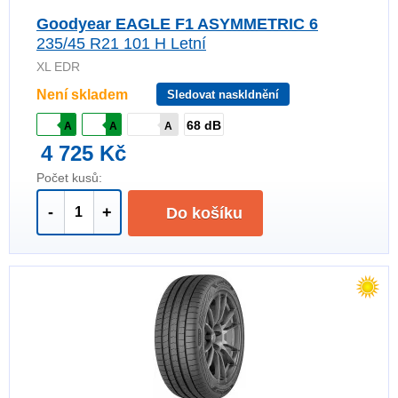
Goodyear EAGLE F1 ASYMMETRIC 6
235/45 R21 101 H Letní
XL EDR
Není skladem
Sledovat naskldnění
68 dB
A
A
A
4 725 Kč
Počet kusů:
-
+
Do košíku