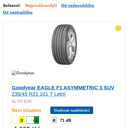
Seřazení:
Nejprodávanější
Od nejlevnějšího
Od nejdražšího
Goodyear EAGLE F1 ASYMMETRIC 3 SUV
235/45 R21 101 T Letní
XL FP EVR
Není skladem
Sledovat naskldnění
71 dB
D
A
B