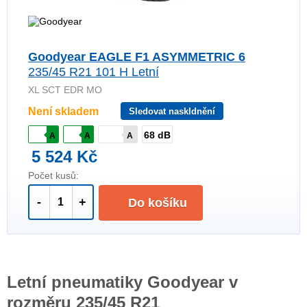
Goodyear EAGLE F1 ASYMMETRIC 6
235/45 R21 101 H Letní
XL SCT EDR MO
Není skladem
Sledovat naskldnění
68 dB
A
A
A
5 524 Kč
Počet kusů:
-
+
Do košíku
Letní pneumatiky Goodyear v
rozměru 235/45 R21