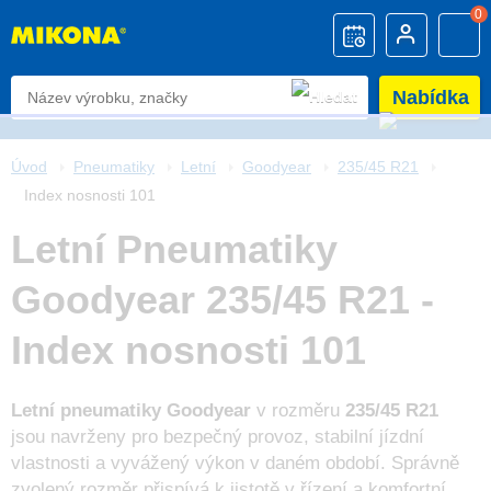
0
Nabídka
Úvod
Pneumatiky
Letní
Goodyear
235/45 R21
Index nosnosti 101
Letní Pneumatiky
Goodyear 235/45 R21 -
Index nosnosti 101
Letní pneumatiky Goodyear
v rozměru
235/45 R21
jsou navrženy pro bezpečný provoz, stabilní jízdní
vlastnosti a vyvážený výkon v daném období. Správně
zvolený rozměr přispívá k jistotě v řízení a komfortní