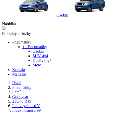
Osobní
Nabídka
Produkty a služby
Pneumatiky
+
-
Pneumatiky
Osobní
SUV 4x4
Dodávkové
Moto
Kontakt
Magazín
Úvod
Pneumatiky
Letní
Goodyear
235/45 R19
Index rychlosti Y
Index nosnosti 99