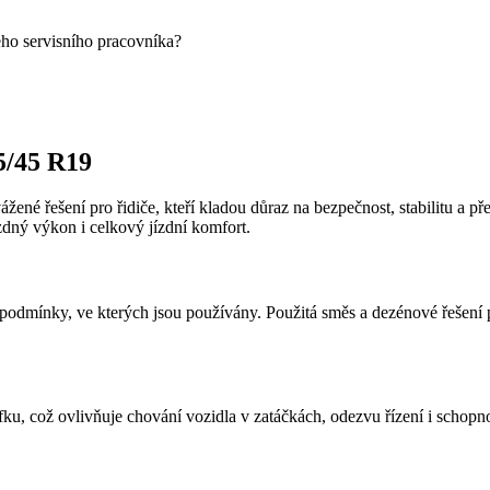
eho servisního pracovníka?
5/45 R19
ážené řešení pro řidiče, kteří kladou důraz na bezpečnost, stabilitu a
zdný výkon i celkový jízdní komfort.
odmínky, ve kterých jsou používány. Použitá směs a dezénové řešení pod
fku, což ovlivňuje chování vozidla v zatáčkách, odezvu řízení i schopn