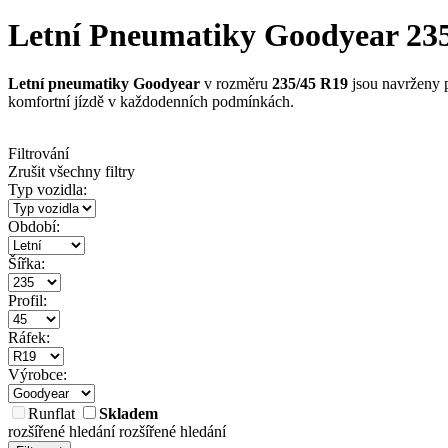
Letní Pneumatiky Goodyear 235/4
Letní pneumatiky Goodyear
v rozměru
235/45 R19
jsou navrženy p
komfortní jízdě v každodenních podmínkách.
Filtrování
Zrušit všechny filtry
Typ vozidla:
Období:
Šířka:
Profil:
Ráfek:
Výrobce:
Runflat
Skladem
rozšířené hledání
rozšířené hledání