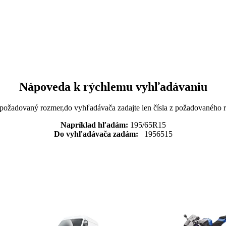
Nápoveda k rýchlemu vyhľadávaniu
 požadovaný rozmer,do vyhľadávača zadajte len čísla z požadovaného
Napríklad hľadám:
195/65R15
Do vyhľadávača zadám:
1956515