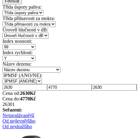
Filtrovat
Třída úspory paliva:
Třída přilnavosti za mokra:
Úroveň hlučnosti v dB:
Index nosnosti:
Index rychlosti:
Název dezenu:
3PMSF (ANO/NE):
Cena od:
2630
Kč
Cena do:
4770
Kč
2630
1
Seřazení:
Nejprodávanější
Od nejlevnějšího
Od nejdražšího