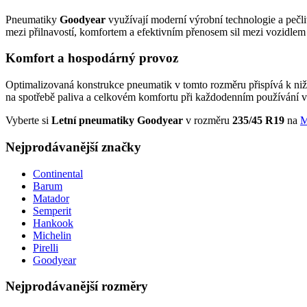
Pneumatiky
Goodyear
využívají moderní výrobní technologie a pečli
mezi přilnavostí, komfortem a efektivním přenosem sil mezi vozidle
Komfort a hospodárný provoz
Optimalizovaná konstrukce pneumatik v tomto rozměru přispívá k nižš
na spotřebě paliva a celkovém komfortu při každodenním používání v
Vyberte si
Letní pneumatiky Goodyear
v rozměru
235/45 R19
na
M
Nejprodávanější značky
Continental
Barum
Matador
Semperit
Hankook
Michelin
Pirelli
Goodyear
Nejprodávanější rozměry