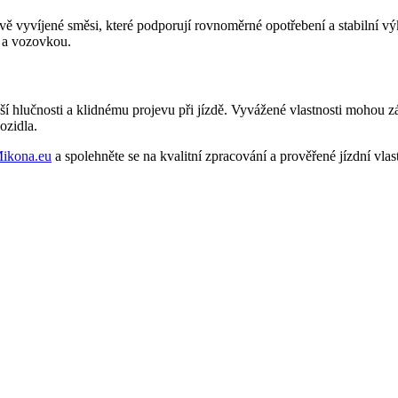
vě vyvíjené směsi, které podporují rovnoměrné opotřebení a stabilní 
m a vozovkou.
í hlučnosti a klidnému projevu při jízdě. Vyvážené vlastnosti mohou z
ozidla.
ikona.eu
a spolehněte se na kvalitní zpracování a prověřené jízdní vlast