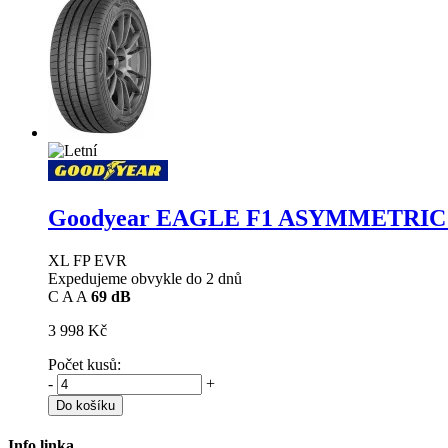
Goodyear EAGLE F1 ASYMMETRIC
XL FP EVR
Expedujeme obvykle do 2 dnů
C
A
A
69 dB
3 998 Kč
Počet kusů:
-
+
Do košíku
Info linka