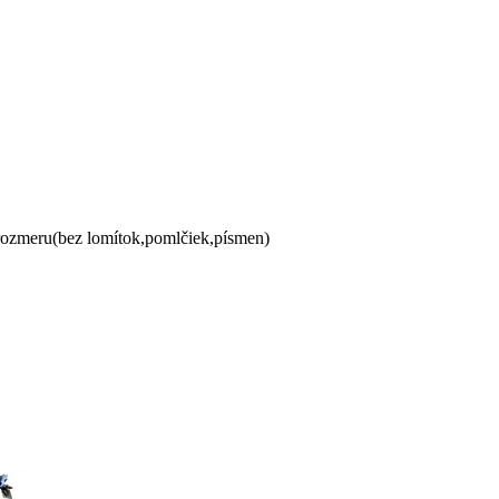
 rozmeru(bez lomítok,pomlčiek,písmen)