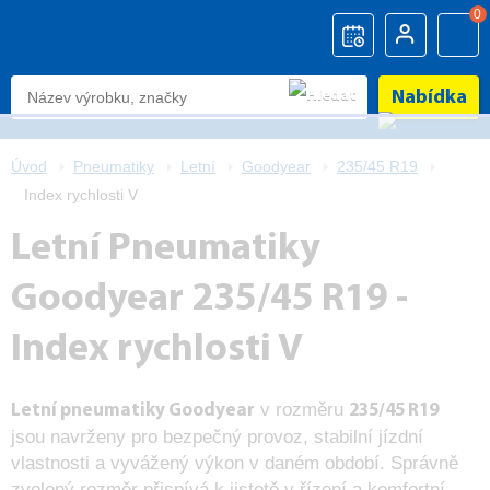
0
Nabídka
Úvod
Pneumatiky
Letní
Goodyear
235/45 R19
Index rychlosti V
Letní Pneumatiky
Goodyear 235/45 R19 -
Index rychlosti V
v rozměru
Letní pneumatiky Goodyear
235/45 R19
jsou navrženy pro bezpečný provoz, stabilní jízdní
vlastnosti a vyvážený výkon v daném období. Správně
zvolený rozměr přispívá k jistotě v řízení a komfortní