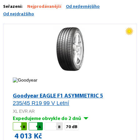
Seřazení:
Nejprodávanější
Od nejlevnějšího
Od nejdražšího
Goodyear EAGLE F1 ASYMMETRIC 5
235/45 R19 99 V Letní
XL EVR AR
Expedujeme obvykle do 2 dnů
70 dB
B
A
B
4 013 Kč