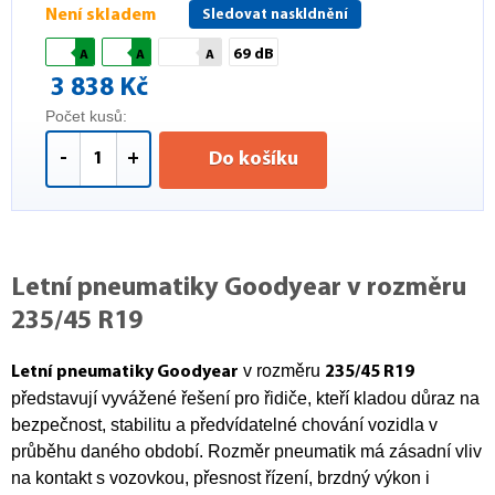
Není skladem
Sledovat naskldnění
69 dB
A
A
A
3 838 Kč
Počet kusů:
-
+
Do košíku
Letní pneumatiky Goodyear v rozměru
235/45 R19
v rozměru
Letní pneumatiky Goodyear
235/45 R19
představují vyvážené řešení pro řidiče, kteří kladou důraz na
bezpečnost, stabilitu a předvídatelné chování vozidla v
průběhu daného období. Rozměr pneumatik má zásadní vliv
na kontakt s vozovkou, přesnost řízení, brzdný výkon i