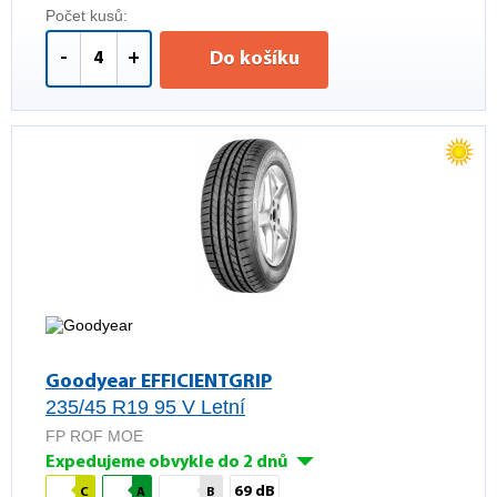
Počet kusů:
-
+
Do košíku
Goodyear EFFICIENTGRIP
235/45 R19 95 V Letní
FP ROF MOE
Expedujeme obvykle do 2 dnů
69 dB
C
A
B