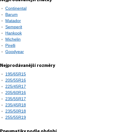
Nejprodávanější značky
Continental
Barum
Matador
Semperit
Hankook
Michelin
Pirelli
Goodyear
Nejprodávanější rozměry
195/65R15
205/55R16
225/45R17
205/60R16
235/55R17
235/45R18
235/50R18
255/55R19
Pneumatiky podle období