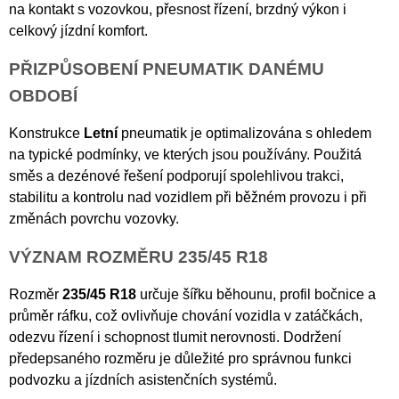
na kontakt s vozovkou, přesnost řízení, brzdný výkon i
celkový jízdní komfort.
PŘIZPŮSOBENÍ PNEUMATIK DANÉMU
OBDOBÍ
Konstrukce
Letní
pneumatik je optimalizována s ohledem
na typické podmínky, ve kterých jsou používány. Použitá
směs a dezénové řešení podporují spolehlivou trakci,
stabilitu a kontrolu nad vozidlem při běžném provozu i při
změnách povrchu vozovky.
VÝZNAM ROZMĚRU 235/45 R18
Rozměr
235/45 R18
určuje šířku běhounu, profil bočnice a
průměr ráfku, což ovlivňuje chování vozidla v zatáčkách,
odezvu řízení i schopnost tlumit nerovnosti. Dodržení
předepsaného rozměru je důležité pro správnou funkci
podvozku a jízdních asistenčních systémů.