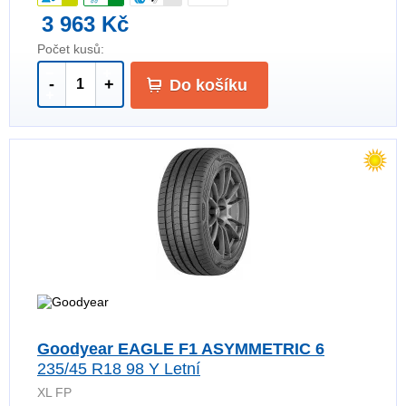
3 963 Kč
Počet kusů:
-
+
Do košíku
Goodyear EAGLE F1 ASYMMETRIC 6
235/45 R18 98 Y Letní
XL FP