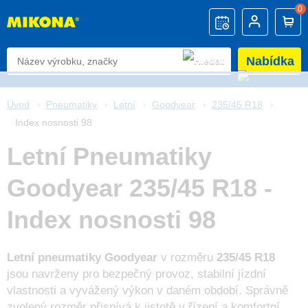
0
Nabídka
Úvod
Pneumatiky
Letní
Goodyear
235/45 R18
Index nosnosti 98
Letní Pneumatiky
Goodyear 235/45 R18 -
Index nosnosti 98
Letní pneumatiky Goodyear
v rozměru
235/45 R18
jsou navrženy pro bezpečný provoz, stabilní jízdní
vlastnosti a vyvážený výkon v daném období. Správně
zvolený rozměr přispívá k jistotě v řízení a komfortní