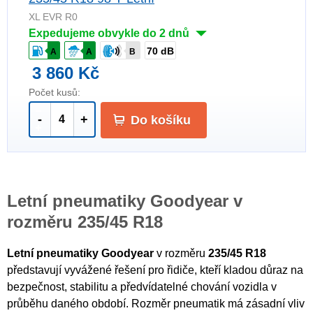
XL EVR R0
Expedujeme obvykle do 2 dnů
70 dB
A
A
B
3 860 Kč
Počet kusů:
-
+
Do košíku
Letní pneumatiky Goodyear v
rozměru 235/45 R18
Letní pneumatiky Goodyear
v rozměru
235/45 R18
představují vyvážené řešení pro řidiče, kteří kladou důraz na
bezpečnost, stabilitu a předvídatelné chování vozidla v
průběhu daného období. Rozměr pneumatik má zásadní vliv