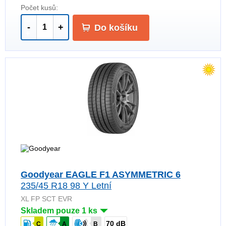
Počet kusů:
-
+
Do košíku
Goodyear EAGLE F1 ASYMMETRIC 6
235/45 R18 98 Y Letní
XL FP SCT EVR
Skladem pouze 1 ks
70 dB
C
A
B