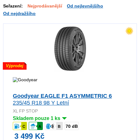
Seřazení:
Nejprodávanější
Od nejlevnějšího
Od nejdražšího
Výprodej
Goodyear EAGLE F1 ASYMMETRIC 6
235/45 R18 98 Y Letní
XL FP STOP
Skladem pouze 1 ks
70 dB
C
A
B
3 499 Kč