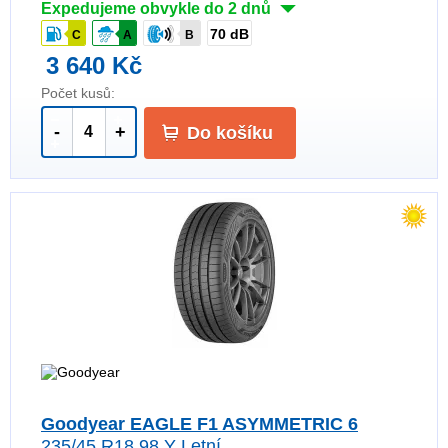
Expedujeme obvykle do 2 dnů
70 dB
C
A
B
3 640 Kč
Počet kusů:
-
+
Do košíku
Goodyear EAGLE F1 ASYMMETRIC 6
235/45 R18 98 Y Letní