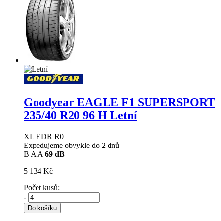
Goodyear EAGLE F1 SUPERSPORT
235/40 R20 96 H Letní
XL EDR R0
Expedujeme obvykle do 2 dnů
B
A
A
69 dB
5 134 Kč
Počet kusů:
-
+
Do košíku