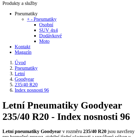
Produkty a služby
Pneumatiky
+
-
Pneumatiky
Osobní
SUV 4x4
Dodávkové
Moto
Kontakt
Magazín
Úvod
Pneumatiky
Letní
Goodyear
235/40 R20
Index nosnosti 96
Letní Pneumatiky Goodyear
235/40 R20 - Index nosnosti 96
Letní pneumatiky Goodyear
v rozměru
235/40 R20
jsou navrženy
pro bezpečný provoz, stabilní jízdní vlastnosti a vyvážený výkon v