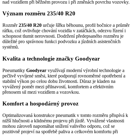
nad vozidlem při běžném provozu i při změnách povrchu vozovky.
Význam rozměru 235/40 R20
Rozměr
235/40 R20
určuje šířku běhounu, profil bočnice a průměr
ráfku, což ovlivňuje chování vozidla v zatáčkách, odezvu řízení i
schopnost tlumit nerovnosti. Dodržení předepsaného rozměru je
důležité pro správnou funkci podvozku a jízdních asistenčních
systémů.
Kvalita a technologie značky Goodyear
Pneumatiky
Goodyear
využívají moderní výrobní technologie a
pečlivě vyvíjené směsi, které podporují rovnoměrné opotřebení a
stabilní výkon po celou dobu životnosti. Důraz je kladen na
vyvážený poměr mezi přilnavostí, komfortem a efektivním
přenosem sil mezi vozidlem a vozovkou.
Komfort a hospodárný provoz
Optimalizovaná konstrukce pneumatik v tomto rozměru přispívá k
nižší hlučnosti a klidnému projevu při jízdě. Vyvážené vlastnosti
mohou zároveň napomáhat snížení valivého odporu, což se
pozitivně projeví na spotřebě paliva a celkovém komfortu při