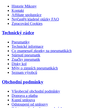
Historie Mikony
Kontakt
Affiliate spolupráce
Nejčastěji kladené otázky FAQ
Zpracování Cookies
Technický rádce
Pneumatiky
Technické informace
Co znamenají zkratky na pneumatikách
Stárnutí pneumatik
Značky pneumatik
Disky kol
Mýty o zimních pneumatikách
Seznam výrobců
Obchodní podmínky
Všeobecné obchodní podmínky
Doprava a platba
Kupní smlouva
Odstoupení od smlouvy