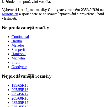
každodenním používání vozidla.
Vyberte si
Letní pneumatiky Goodyear
v rozměru
235/40 R20
na
Mikona.eu
a spolehněte se na kvalitní zpracování a prověřené jízdní
vlastnosti.
Nejprodávanější značky
Continental
Barum
Matador
Semperit
Hankook
Michelin
Pirelli
Goodyear
Nejprodávanější rozměry
195/65R15
205/55R16
225/45R17
205/60R16
235/55R17
235/45R18