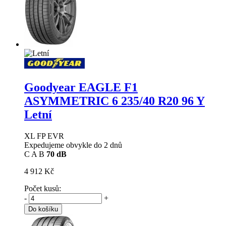
Goodyear EAGLE F1
ASYMMETRIC 6
235/40 R20 96 Y
Letní
XL FP EVR
Expedujeme obvykle do 2 dnů
C
A
B
70 dB
4 912 Kč
Počet kusů:
-
+
Do košíku