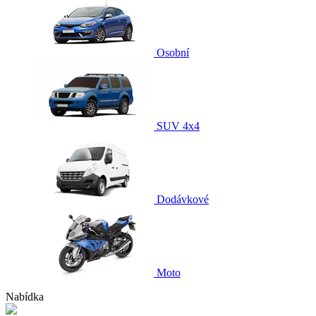
Osobní
SUV 4x4
Dodávkové
Moto
Nabídka