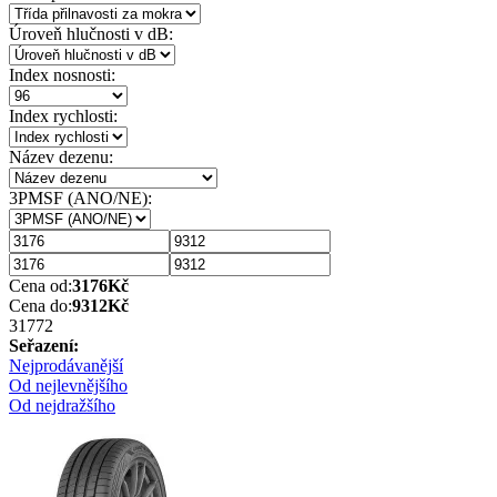
Úroveň hlučnosti v dB:
Index nosnosti:
Index rychlosti:
Název dezenu:
3PMSF (ANO/NE):
Cena od:
3176
Kč
Cena do:
9312
Kč
3177
2
Seřazení:
Nejprodávanější
Od nejlevnějšího
Od nejdražšího