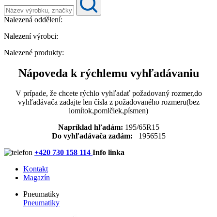
Nalezená oddělení:
Nalezení výrobci:
Nalezené produkty:
Nápoveda k rýchlemu vyhľadávaniu
V prípade, že chcete rýchlo vyhľadať požadovaný rozmer,do
vyhľadávača zadajte len čísla z požadovaného rozmeru(bez
lomítok,pomlčiek,písmen)
Napríklad hľadám:
195/65R15
Do vyhľadávača zadám:
1956515
+420 730 158 114
Info linka
Kontakt
Magazín
Pneumatiky
Pneumatiky