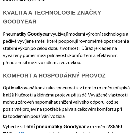
asistenčních systémů.
KVALITA A TECHNOLOGIE ZNAČKY
GOODYEAR
Goodyear
Pneumatiky
využívají moderní výrobní technologie a
pečlivě vyvíjené směsi, které podporují rovnoměrné opotřebení a
stabilní výkon po celou dobu životnosti. Důraz je kladen na
vyvážený poměr mezi přilnavostí, komfortem a efektivním
přenosem sil mezi vozidlem a vozovkou.
KOMFORT A HOSPODÁRNÝ PROVOZ
Optimalizovaná konstrukce pneumatik v tomto rozměru přispívá
k nižší hlučnosti a klidnému projevu při jízdě. Vyvážené vlastnosti
mohou zároveň napomáhat snížení valivého odporu, což se
pozitivně projeví na spotřebě paliva a celkovém komfortu při
každodenním používání vozidla.
Letní pneumatiky Goodyear
235/40
Vyberte si
v rozměru