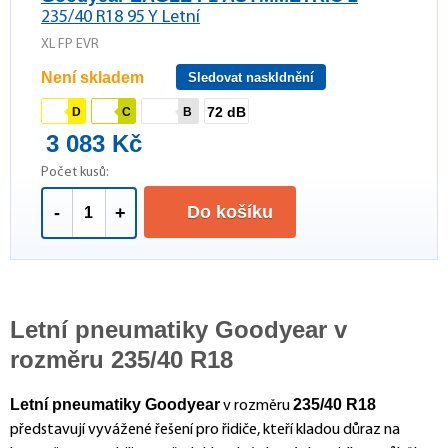
235/40 R18 95 Y Letní
XL FP EVR
Není skladem
Sledovat naskldnění
72 dB
D
C
B
3 083 Kč
Počet kusů:
Do košíku
-
+
Letní pneumatiky Goodyear v
rozměru 235/40 R18
Letní pneumatiky Goodyear
235/40 R18
v rozměru
představují vyvážené řešení pro řidiče, kteří kladou důraz na