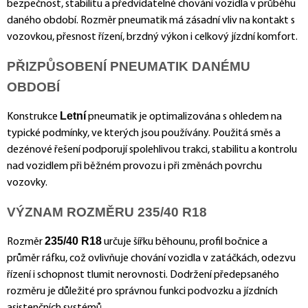
bezpečnost, stabilitu a předvídatelné chování vozidla v průběhu
daného období. Rozměr pneumatik má zásadní vliv na kontakt s
vozovkou, přesnost řízení, brzdný výkon i celkový jízdní komfort.
PŘIZPŮSOBENÍ PNEUMATIK DANÉMU
OBDOBÍ
Letní
Konstrukce
pneumatik je optimalizována s ohledem na
typické podmínky, ve kterých jsou používány. Použitá směs a
dezénové řešení podporují spolehlivou trakci, stabilitu a kontrolu
nad vozidlem při běžném provozu i při změnách povrchu
vozovky.
VÝZNAM ROZMĚRU 235/40 R18
235/40 R18
Rozměr
určuje šířku běhounu, profil bočnice a
průměr ráfku, což ovlivňuje chování vozidla v zatáčkách, odezvu
řízení i schopnost tlumit nerovnosti. Dodržení předepsaného
rozměru je důležité pro správnou funkci podvozku a jízdních