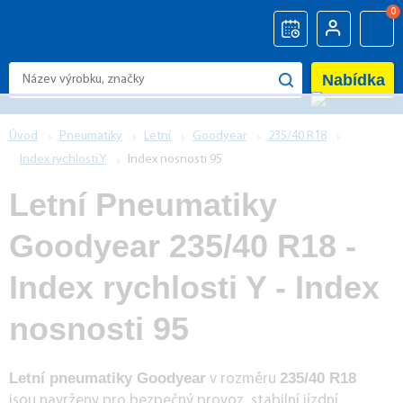
0
Nabídka
Úvod
Pneumatiky
Letní
Goodyear
235/40 R18
Index rychlosti Y
Index nosnosti 95
Letní Pneumatiky
Goodyear 235/40 R18 -
Index rychlosti Y - Index
nosnosti 95
Letní pneumatiky Goodyear
235/40 R18
v rozměru
jsou navrženy pro bezpečný provoz, stabilní jízdní