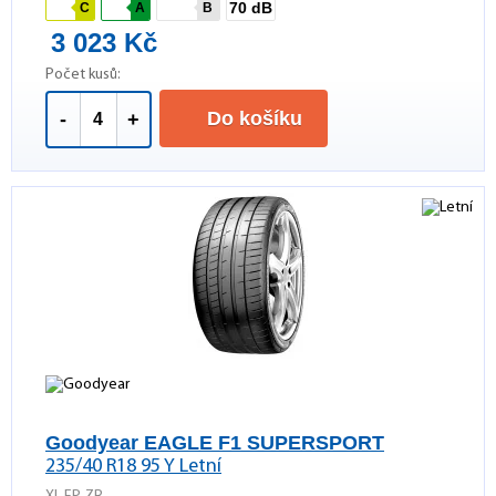
70 dB
C
A
B
3 023 Kč
Počet kusů:
Do košíku
-
+
Goodyear EAGLE F1 SUPERSPORT
235/40 R18 95 Y Letní