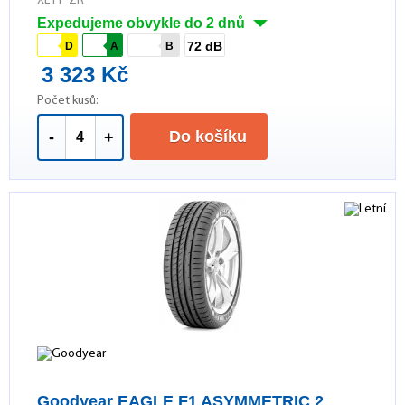
XL FP ZR
Expedujeme obvykle do 2 dnů
72 dB
D
A
B
3 323 Kč
Počet kusů:
Do košíku
-
+
Goodyear EAGLE F1 ASYMMETRIC 2