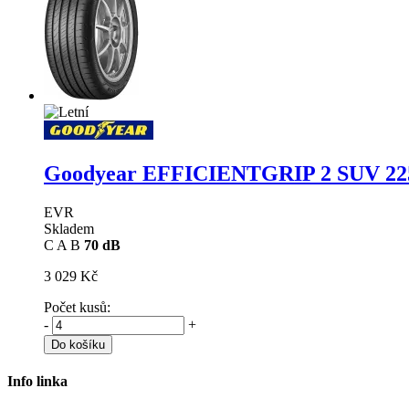
Goodyear EFFICIENTGRIP 2 SUV
22
EVR
Skladem
C
A
B
70 dB
3 029 Kč
Počet kusů:
-
+
Do košíku
Info linka