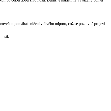
výkon po celou dobu životnosti. Důraz je kladen na vyvážený poměr
ároveň napomáhat snížení valivého odporu, což se pozitivně projeví
nosti.