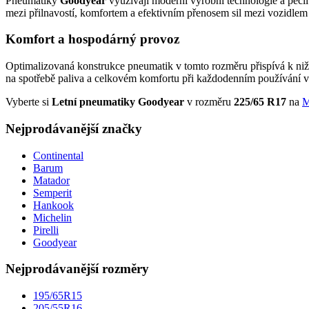
Pneumatiky
Goodyear
využívají moderní výrobní technologie a pečli
mezi přilnavostí, komfortem a efektivním přenosem sil mezi vozidle
Komfort a hospodárný provoz
Optimalizovaná konstrukce pneumatik v tomto rozměru přispívá k nižš
na spotřebě paliva a celkovém komfortu při každodenním používání v
Vyberte si
Letní pneumatiky Goodyear
v rozměru
225/65 R17
na
M
Nejprodávanější značky
Continental
Barum
Matador
Semperit
Hankook
Michelin
Pirelli
Goodyear
Nejprodávanější rozměry
195/65R15
205/55R16