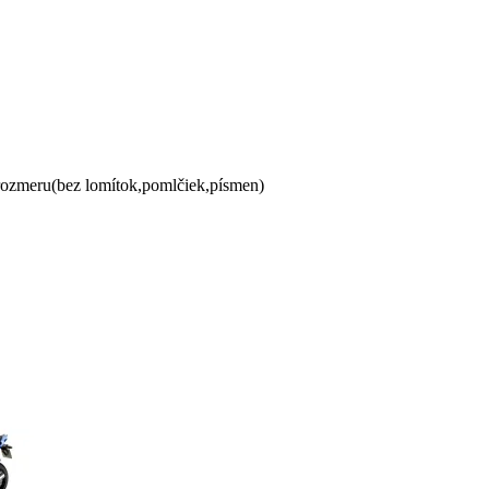
 rozmeru(bez lomítok,pomlčiek,písmen)