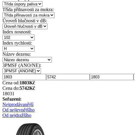
Třída přilnavosti za mokra:
Úroveň hlučnosti v dB:
Index nosnosti:
Index rychlosti:
Název dezenu:
3PMSF (ANO/NE):
Cena od:
1803
Kč
Cena do:
5742
Kč
1803
1
Seřazení:
Nejprodávanější
Od nejlevnějšího
Od nejdražšího