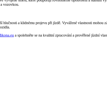
vě vyvíjené směsi, které podporují rovnoměrné opotřebení a stabilní 
m a vozovkou.
í hlučnosti a klidnému projevu při jízdě. Vyvážené vlastnosti mohou z
ozidla.
ikona.eu
a spolehněte se na kvalitní zpracování a prověřené jízdní vlast