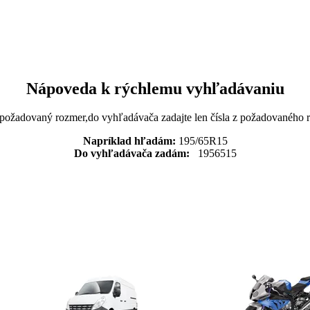
Nápoveda k rýchlemu vyhľadávaniu
 požadovaný rozmer,do vyhľadávača zadajte len čísla z požadovaného
Napríklad hľadám:
195/65R15
Do vyhľadávača zadám:
1956515