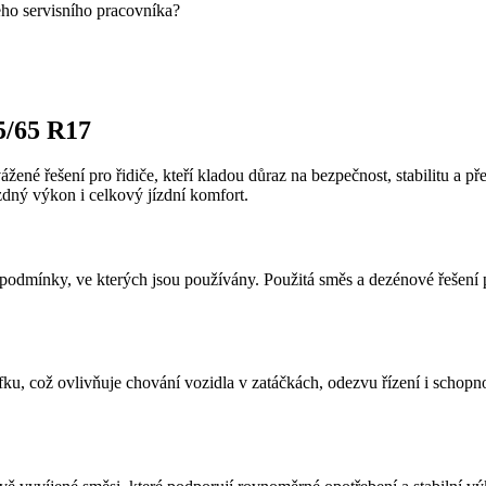
eho servisního pracovníka?
5/65 R17
ážené řešení pro řidiče, kteří kladou důraz na bezpečnost, stabilitu a
zdný výkon i celkový jízdní komfort.
odmínky, ve kterých jsou používány. Použitá směs a dezénové řešení pod
fku, což ovlivňuje chování vozidla v zatáčkách, odezvu řízení i schopn