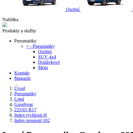
Osobní
Nabídka
Produkty a služby
Pneumatiky
+
-
Pneumatiky
Osobní
SUV 4x4
Dodávkové
Moto
Kontakt
Magazín
Úvod
Pneumatiky
Letní
Goodyear
225/65 R17
Index rychlosti H
Index nosnosti 102