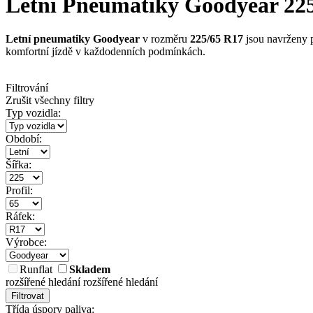
Letní Pneumatiky Goodyear 225/
Letní pneumatiky Goodyear
v rozměru
225/65 R17
jsou navrženy p
komfortní jízdě v každodenních podmínkách.
Filtrování
Zrušit všechny filtry
Typ vozidla:
Období:
Šířka:
Profil:
Ráfek:
Výrobce:
Runflat
Skladem
rozšířené hledání
rozšířené hledání
Filtrovat
Třída úspory paliva: