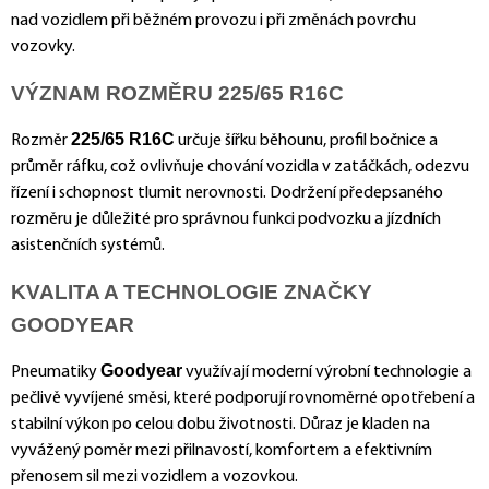
nad vozidlem při běžném provozu i při změnách povrchu
vozovky.
VÝZNAM ROZMĚRU 225/65 R16C
225/65 R16C
Rozměr
určuje šířku běhounu, profil bočnice a
průměr ráfku, což ovlivňuje chování vozidla v zatáčkách, odezvu
řízení i schopnost tlumit nerovnosti. Dodržení předepsaného
rozměru je důležité pro správnou funkci podvozku a jízdních
asistenčních systémů.
KVALITA A TECHNOLOGIE ZNAČKY
GOODYEAR
Goodyear
Pneumatiky
využívají moderní výrobní technologie a
pečlivě vyvíjené směsi, které podporují rovnoměrné opotřebení a
stabilní výkon po celou dobu životnosti. Důraz je kladen na
vyvážený poměr mezi přilnavostí, komfortem a efektivním
přenosem sil mezi vozidlem a vozovkou.