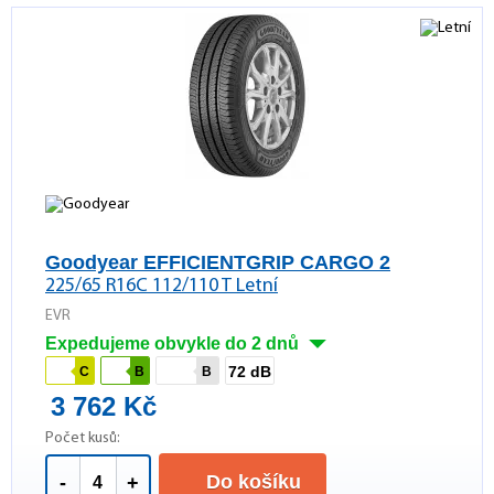
Goodyear EFFICIENTGRIP CARGO 2
225/65 R16C 112/110 T Letní
EVR
Expedujeme obvykle do 2 dnů
72 dB
C
B
B
3 762 Kč
Počet kusů:
Do košíku
-
+