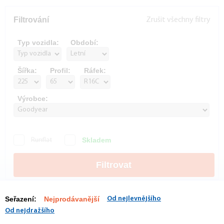
Filtrování
Zrušit všechny filtry
Typ vozidla:
Období:
Šířka:
Profil:
Ráfek:
Výrobce:
Skladem
Runflat
Filtrovat
Seřazení:
Nejprodávanější
Od nejlevnějšího
Od nejdražšího