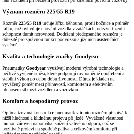
nad vozidlem při běžném provozu i při změnách povrchu vozovky.
Význam rozměru 225/55 R19
Rozměr
225/55 R19
určuje šířku běhounu, profil bočnice a průměr
ráfku, což ovlivňuje chování vozidla v zatáčkách, odezvu řízení i
schopnost tlumit nerovnosti. Dodržení předepsaného rozměru je
důležité pro správnou funkci podvozku a jízdních asistenčních
systémů.
Kvalita a technologie značky Goodyear
Pneumatiky
Goodyear
využívají moderní výrobní technologie a
pečlivě vyvíjené směsi, které podporují rovnoměrné opotřebení a
stabilní výkon po celou dobu životnosti. Důraz je kladen na
vyvážený poměr mezi přilnavostí, komfortem a efektivním
přenosem sil mezi vozidlem a vozovkou.
Komfort a hospodárný provoz
Optimalizovaná konstrukce pneumatik v tomto rozměru přispívá k
nižší hlučnosti a klidnému projevu při jízdě. Vyvážené vlastnosti
mohou zároveň napomáhat snížení valivého odporu, což se
pozitivně projeví na spotřebě paliva a celkovém komfortu při