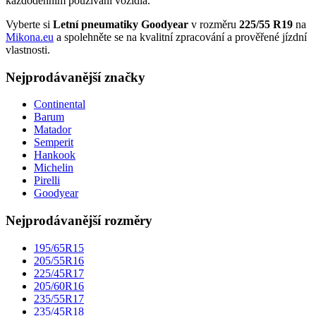
každodenním používání vozidla.
Vyberte si
Letní pneumatiky Goodyear
v rozměru
225/55 R19
na
Mikona.eu
a spolehněte se na kvalitní zpracování a prověřené jízdní
vlastnosti.
Nejprodávanější značky
Continental
Barum
Matador
Semperit
Hankook
Michelin
Pirelli
Goodyear
Nejprodávanější rozměry
195/65R15
205/55R16
225/45R17
205/60R16
235/55R17
235/45R18