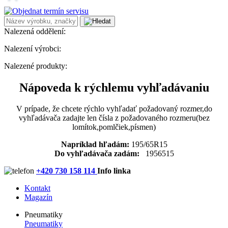
Nalezená oddělení:
Nalezení výrobci:
Nalezené produkty:
Nápoveda k rýchlemu vyhľadávaniu
V prípade, že chcete rýchlo vyhľadať požadovaný rozmer,do
vyhľadávača zadajte len čísla z požadovaného rozmeru(bez
lomítok,pomlčiek,písmen)
Napríklad hľadám:
195/65R15
Do vyhľadávača zadám:
1956515
+420 730 158 114
Info linka
Kontakt
Magazín
Pneumatiky
Pneumatiky