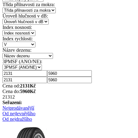
Třída přilnavosti za mokra:
Úroveň hlučnosti v dB:
Index nosnosti:
Index rychlosti:
Název dezenu:
3PMSF (ANO/NE):
Cena od:
2131
Kč
Cena do:
5960
Kč
2131
2
Seřazení:
Nejprodávanější
Od nejlevnějšího
Od nejdražšího