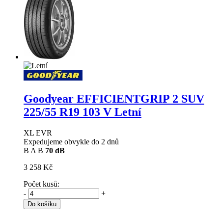
Goodyear EFFICIENTGRIP 2 SUV
225/55 R19 103 V Letní
XL EVR
Expedujeme obvykle do 2 dnů
B
A
B
70 dB
3 258 Kč
Počet kusů:
-
+
Do košíku