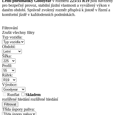
Letní pneumatiky Goodyear
v rozměru
225/55 R19
jsou navrženy
pro bezpečný provoz, stabilní jízdní vlastnosti a vyvážený výkon v
daném období. Správně zvolený rozměr přispívá k jistotě v řízení a
komfortní jízdě v každodenních podmínkách.
Filtrování
Zrušit všechny filtry
Typ vozidla:
Období:
Šířka:
Profil:
Ráfek:
Výrobce:
Runflat
Skladem
rozšířené hledání
rozšířené hledání
Filtrovat
Třída úspory paliva: