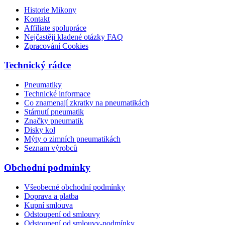
Historie Mikony
Kontakt
Affiliate spolupráce
Nejčastěji kladené otázky FAQ
Zpracování Cookies
Technický rádce
Pneumatiky
Technické informace
Co znamenají zkratky na pneumatikách
Stárnutí pneumatik
Značky pneumatik
Disky kol
Mýty o zimních pneumatikách
Seznam výrobců
Obchodní podmínky
Všeobecné obchodní podmínky
Doprava a platba
Kupní smlouva
Odstoupení od smlouvy
Odstoupení od smlouvy-podmínky