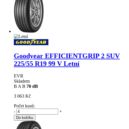
Goodyear EFFICIENTGRIP 2 SUV
225/55 R19 99 V Letní
EVR
Skladem
B
A
B
70 dB
3 063 Kč
Počet kusů:
-
+
Do košíku