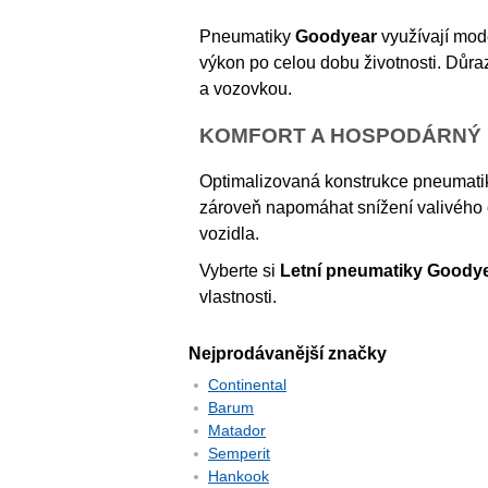
Pneumatiky
Goodyear
využívají mode
výkon po celou dobu životnosti. Důra
a vozovkou.
KOMFORT A HOSPODÁRNÝ
Optimalizovaná konstrukce pneumatik 
zároveň napomáhat snížení valivého o
vozidla.
Vyberte si
Letní pneumatiky Goody
vlastnosti.
Nejprodávanější značky
Continental
Barum
Matador
Semperit
Hankook