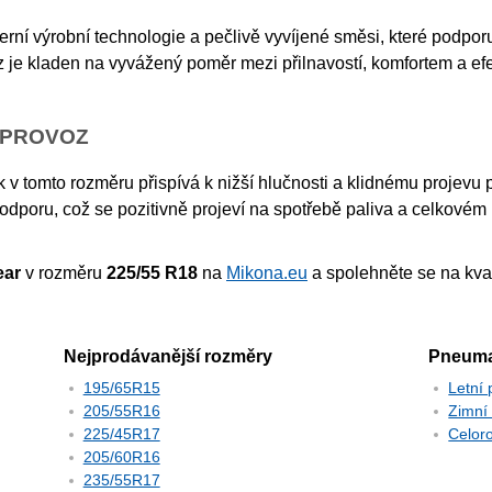
rní výrobní technologie a pečlivě vyvíjené směsi, které podporu
z je kladen na vyvážený poměr mezi přilnavostí, komfortem a ef
 PROVOZ
v tomto rozměru přispívá k nižší hlučnosti a klidnému projevu p
dporu, což se pozitivně projeví na spotřebě paliva a celkovém
ear
v rozměru
225/55 R18
na
Mikona.eu
a spolehněte se na kval
Nejprodávanější rozměry
Pneuma
195/65R15
Letní
205/55R16
Zimní
225/45R17
Celor
205/60R16
235/55R17