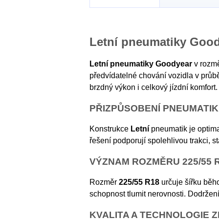
Letní pneumatiky Good
Letní pneumatiky Goodyear
v rozm
předvídatelné chování vozidla v průb
brzdný výkon i celkový jízdní komfort.
PŘIZPŮSOBENÍ PNEUMATI
Konstrukce
Letní
pneumatik je optima
řešení podporují spolehlivou trakci, 
VÝZNAM ROZMĚRU 225/55 
Rozměr
225/55 R18
určuje šířku běho
schopnost tlumit nerovnosti. Dodržen
KVALITA A TECHNOLOGIE