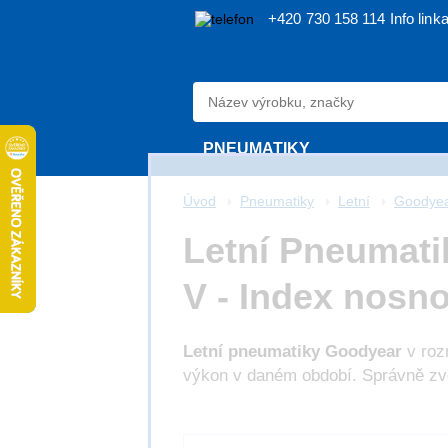
+420 730 158 114
Info link
PNEUMATIKY
Úvod
Pneumatiky
Letní
Goodye
Letní Pneumati
V - Index nosno
Letní pneumatiky Goodyear
v ro
výkon v daném období. Správně zvol