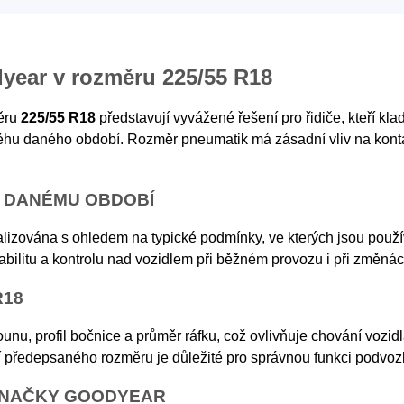
year v rozměru 225/55 R18
ěru
225/55 R18
představují vyvážené řešení pro řidiče, kteří kla
ěhu daného období. Rozměr pneumatik má zásadní vliv na kontak
K DANÉMU OBDOBÍ
lizována s ohledem na typické podmínky, ve kterých jsou použ
stabilitu a kontrolu nad vozidlem při běžném provozu i při změn
R18
unu, profil bočnice a průměr ráfku, což ovlivňuje chování vozidl
í předepsaného rozměru je důležité pro správnou funkci podvozk
 ZNAČKY GOODYEAR