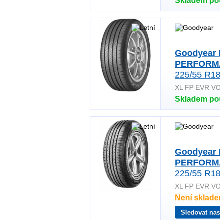
Skladem po
Goodyear
PERFORM
225/55 R18
XL FP EVR V
Skladem po
Goodyear
PERFORM
225/55 R18
XL FP EVR V
Není sklad
Sledovat nas