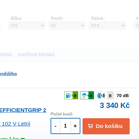
Šířka:
Profil:
Ráfek:
V
ledání
rozšířené hledání
vnějšího
70 dB
B
A
B
3 340 Kč
EFFICIENTGRIP 2
Počet kusů:
 102 V Letní
-
+
Do košíku