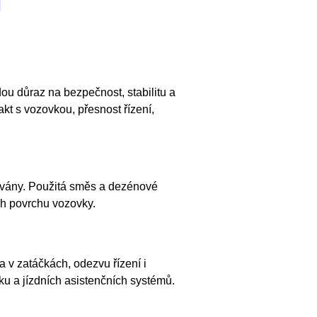
dou důraz na bezpečnost, stabilitu a
t s vozovkou, přesnost řízení,
ívány. Použitá směs a dezénové
ách povrchu vozovky.
a v zatáčkách, odezvu řízení i
u a jízdních asistenčních systémů.