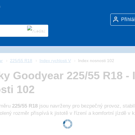
a
Přihlá
ar
225/55 R18
Index rychlosti V
Index nosnosti 102
ky Goodyear 225/55 R18 - I
sti 102
změru
225/55 R18
jsou navrženy pro bezpečný provoz, stabiln
ený rozměr přispívá k jistotě v řízení a komfortní jízdě 