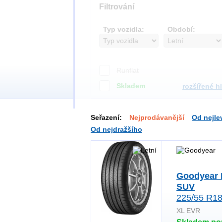
Filtrování
Typ vozidla:
Období:
Runflat
Skladem
rozšířené h
Seřazení:
Nejprodávanější
Od nejle
Od nejdražšího
Goodyear 
SUV
225/55 R18
XL EVR