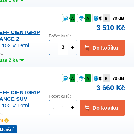
uze 1 ks
70 dB
A
A
B
3 510 Kč
 EFFICIENTGRIP
Počet kusů:
ANCE 2
 102 V Letní
-
+
Do košíku
OL
uze 2 ks
70 dB
A
A
B
3 660 Kč
 EFFICIENTGRIP
Počet kusů:
ANCE SUV
 102 V Letní
-
+
Do košíku
OL
em
kldnění