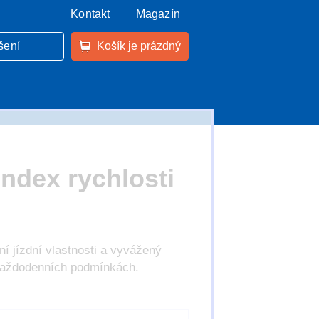
Kontakt
Magazín
šení
Košík je prázdný
ndex rychlosti
í jízdní vlastnosti a vyvážený
v každodenních podmínkách.