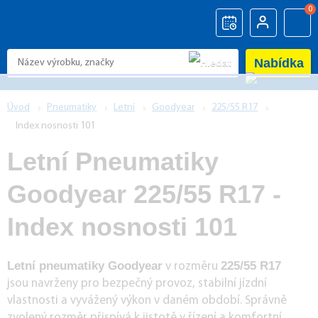
0
Nabídka
Úvod
Pneumatiky
Letní
Goodyear
225/55 R17
Index nosnosti 101
Letní Pneumatiky
Goodyear 225/55 R17 -
Index nosnosti 101
Letní pneumatiky Goodyear
225/55 R17
v rozměru
jsou navrženy pro bezpečný provoz, stabilní jízdní
vlastnosti a vyvážený výkon v daném období. Správně
zvolený rozměr přispívá k jistotě v řízení a komfortní