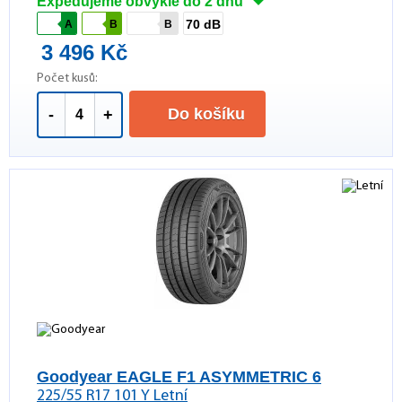
Expedujeme obvykle do 2 dnů
70 dB
A
B
B
3 496 Kč
Počet kusů:
Do košíku
-
+
Goodyear EAGLE F1 ASYMMETRIC 6
225/55 R17 101 Y Letní