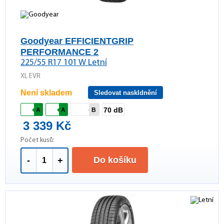
Goodyear EFFICIENTGRIP
PERFORMANCE 2
225/55 R17 101 W Letní
XL EVR
Není skladem
Sledovat naskldnění
70 dB
A
A
B
3 339 Kč
Počet kusů:
Do košíku
-
+