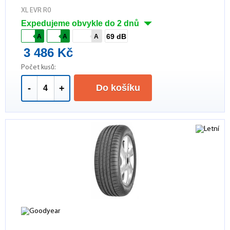
XL EVR R0
Expedujeme obvykle do 2 dnů
69 dB
A
A
A
3 486 Kč
Počet kusů:
Do košíku
-
+