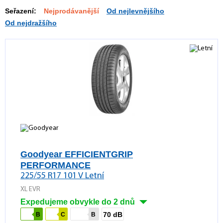
Seřazení:
Nejprodávanější
Od nejlevnějšího
Od nejdražšího
Goodyear EFFICIENTGRIP
PERFORMANCE
225/55 R17 101 V Letní
XL EVR
Expedujeme obvykle do 2 dnů
70 dB
B
C
B