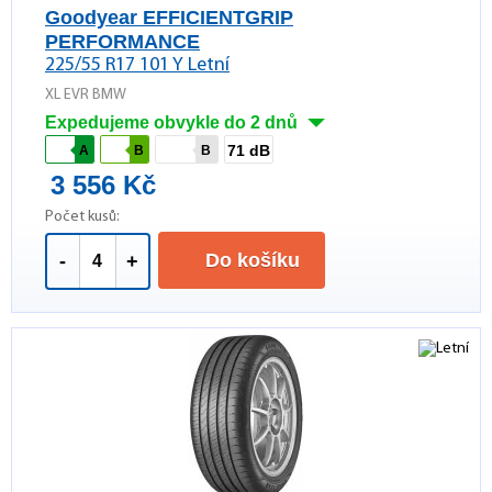
Goodyear EFFICIENTGRIP
PERFORMANCE
225/55 R17 101 Y Letní
XL EVR BMW
Expedujeme obvykle do 2 dnů
71 dB
A
B
B
3 556 Kč
Počet kusů:
Do košíku
-
+