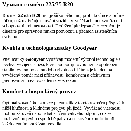
Význam rozměru 225/35 R20
Rozměr
225/35 R20
určuje šířku běhounu, profil bočnice a průměr
ráfku, což ovlivňuje chování vozidla v zatáčkách, odezvu řízení i
schopnost tlumit nerovnosti. Dodržení předepsaného rozměru je
důležité pro správnou funkci podvozku a jízdních asistenčních
systémů.
Kvalita a technologie značky Goodyear
Pneumatiky
Goodyear
využívají moderní výrobní technologie a
pečlivě vyvíjené směsi, které podporují rovnoměrné opotřebení a
stabilní výkon po celou dobu životnosti. Důraz je kladen na
vyvážený poměr mezi přilnavostí, komfortem a efektivním
přenosem sil mezi vozidlem a vozovkou.
Komfort a hospodárný provoz
Optimalizovaná konstrukce pneumatik v tomto rozměru přispívá k
nižší hlučnosti a klidnému projevu při jízdě. Vyvážené vlastnosti
mohou zároveň napomáhat snížení valivého odporu, což se
pozitivně projeví na spotřebě paliva a celkovém komfortu při
každodenním používání vozidla.