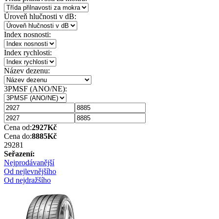
Úroveň hlučnosti v dB:
Index nosnosti:
Index rychlosti:
Název dezenu:
3PMSF (ANO/NE):
Cena od:
2927
Kč
Cena do:
8885
Kč
2928
1
Seřazení:
Nejprodávanější
Od nejlevnějšího
Od nejdražšího