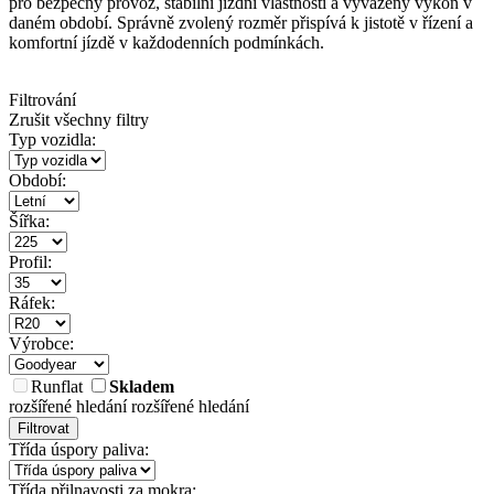
pro bezpečný provoz, stabilní jízdní vlastnosti a vyvážený výkon v
daném období. Správně zvolený rozměr přispívá k jistotě v řízení a
komfortní jízdě v každodenních podmínkách.
Filtrování
Zrušit všechny filtry
Typ vozidla:
Období:
Šířka:
Profil:
Ráfek:
Výrobce:
Runflat
Skladem
rozšířené hledání
rozšířené hledání
Filtrovat
Třída úspory paliva:
Třída přilnavosti za mokra: