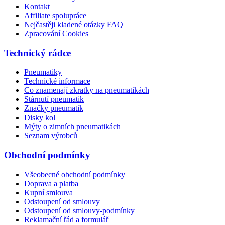
Kontakt
Affiliate spolupráce
Nejčastěji kladené otázky FAQ
Zpracování Cookies
Technický rádce
Pneumatiky
Technické informace
Co znamenají zkratky na pneumatikách
Stárnutí pneumatik
Značky pneumatik
Disky kol
Mýty o zimních pneumatikách
Seznam výrobců
Obchodní podmínky
Všeobecné obchodní podmínky
Doprava a platba
Kupní smlouva
Odstoupení od smlouvy
Odstoupení od smlouvy-podmínky
Reklamační řád a formulář