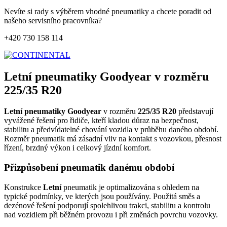
Nevíte si rady s výběrem vhodné pneumatiky a chcete poradit od
našeho servisního pracovníka?
+420 730 158 114
Letní pneumatiky Goodyear v rozměru
225/35 R20
Letní pneumatiky Goodyear
v rozměru
225/35 R20
představují
vyvážené řešení pro řidiče, kteří kladou důraz na bezpečnost,
stabilitu a předvídatelné chování vozidla v průběhu daného období.
Rozměr pneumatik má zásadní vliv na kontakt s vozovkou, přesnost
řízení, brzdný výkon i celkový jízdní komfort.
Přizpůsobení pneumatik danému období
Konstrukce
Letní
pneumatik je optimalizována s ohledem na
typické podmínky, ve kterých jsou používány. Použitá směs a
dezénové řešení podporují spolehlivou trakci, stabilitu a kontrolu
nad vozidlem při běžném provozu i při změnách povrchu vozovky.