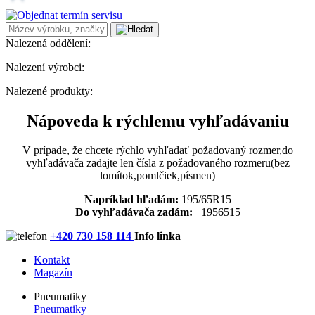
Nalezená oddělení:
Nalezení výrobci:
Nalezené produkty:
Nápoveda k rýchlemu vyhľadávaniu
V prípade, že chcete rýchlo vyhľadať požadovaný rozmer,do
vyhľadávača zadajte len čísla z požadovaného rozmeru(bez
lomítok,pomlčiek,písmen)
Napríklad hľadám:
195/65R15
Do vyhľadávača zadám:
1956515
+420 730 158 114
Info linka
Kontakt
Magazín
Pneumatiky
Pneumatiky