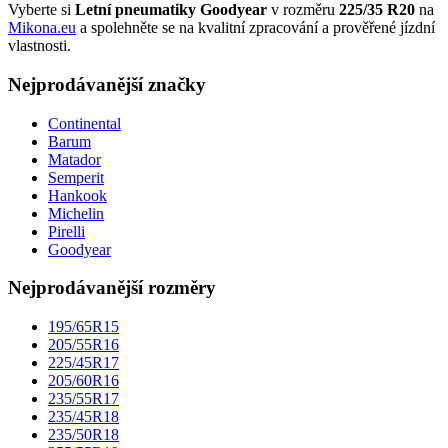
Vyberte si
Letní pneumatiky Goodyear
v rozměru
225/35 R20
na
Mikona.eu
a spolehněte se na kvalitní zpracování a prověřené jízdní
vlastnosti.
Nejprodávanější značky
Continental
Barum
Matador
Semperit
Hankook
Michelin
Pirelli
Goodyear
Nejprodávanější rozměry
195/65R15
205/55R16
225/45R17
205/60R16
235/55R17
235/45R18
235/50R18