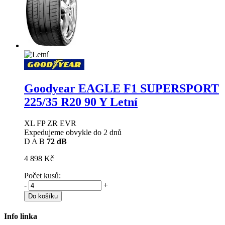
Goodyear EAGLE F1 SUPERSPORT
225/35 R20 90 Y Letní
XL FP ZR EVR
Expedujeme obvykle do 2 dnů
D
A
B
72 dB
4 898 Kč
Počet kusů:
-
+
Do košíku
Info linka