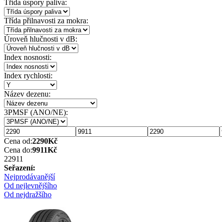
Třída úspory paliva:
Třída přilnavosti za mokra:
Úroveň hlučnosti v dB:
Index nosnosti:
Index rychlosti:
Název dezenu:
3PMSF (ANO/NE):
Cena od:
2290
Kč
Cena do:
9911
Kč
2291
1
Seřazení:
Nejprodávanější
Od nejlevnějšího
Od nejdražšího