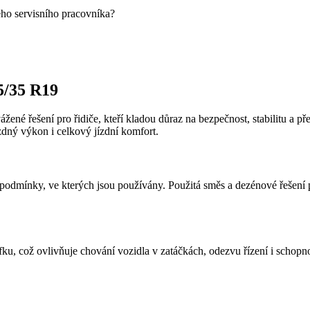
eho servisního pracovníka?
5/35 R19
ážené řešení pro řidiče, kteří kladou důraz na bezpečnost, stabilitu a
zdný výkon i celkový jízdní komfort.
odmínky, ve kterých jsou používány. Použitá směs a dezénové řešení pod
fku, což ovlivňuje chování vozidla v zatáčkách, odezvu řízení i schopn