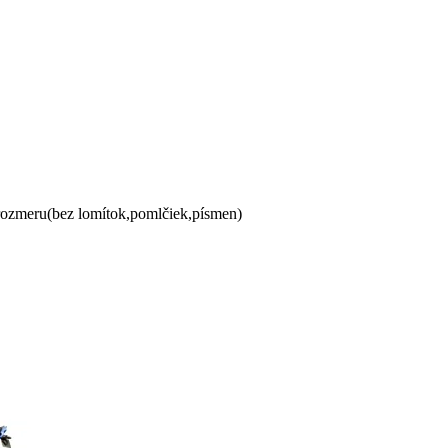
 rozmeru(bez lomítok,pomlčiek,písmen)