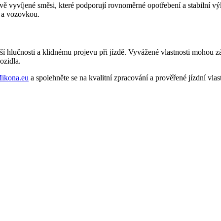
vě vyvíjené směsi, které podporují rovnoměrné opotřebení a stabilní 
m a vozovkou.
í hlučnosti a klidnému projevu při jízdě. Vyvážené vlastnosti mohou z
ozidla.
ikona.eu
a spolehněte se na kvalitní zpracování a prověřené jízdní vlast