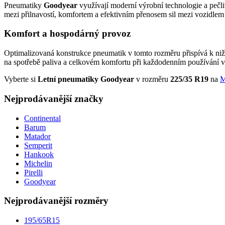
Pneumatiky
Goodyear
využívají moderní výrobní technologie a pečli
mezi přilnavostí, komfortem a efektivním přenosem sil mezi vozidle
Komfort a hospodárný provoz
Optimalizovaná konstrukce pneumatik v tomto rozměru přispívá k nižš
na spotřebě paliva a celkovém komfortu při každodenním používání v
Vyberte si
Letní pneumatiky Goodyear
v rozměru
225/35 R19
na
M
Nejprodávanější značky
Continental
Barum
Matador
Semperit
Hankook
Michelin
Pirelli
Goodyear
Nejprodávanější rozměry
195/65R15