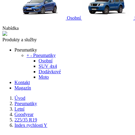
Osobní
Nabídka
Produkty a služby
Pneumatiky
+
-
Pneumatiky
Osobní
SUV 4x4
Dodávkové
Moto
Kontakt
Magazín
Úvod
Pneumatiky
Letní
Goodyear
225/35 R19
Index rychlosti Y