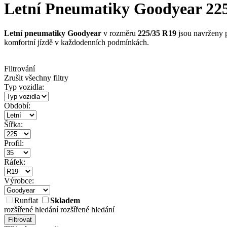
Letní Pneumatiky Goodyear 225/
Letní pneumatiky Goodyear
v rozměru
225/35 R19
jsou navrženy p
komfortní jízdě v každodenních podmínkách.
Filtrování
Zrušit všechny filtry
Typ vozidla:
Období:
Šířka:
Profil:
Ráfek:
Výrobce:
Runflat
Skladem
rozšířené hledání
rozšířené hledání
Filtrovat