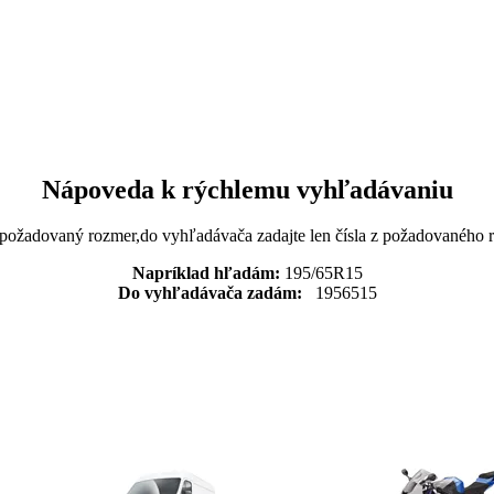
Nápoveda k rýchlemu vyhľadávaniu
 požadovaný rozmer,do vyhľadávača zadajte len čísla z požadovaného
Napríklad hľadám:
195/65R15
Do vyhľadávača zadám:
1956515