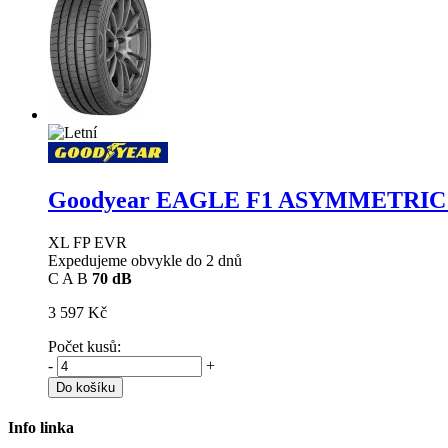
Goodyear EAGLE F1 ASYMMETRIC
XL FP EVR
Expedujeme obvykle do 2 dnů
C
A
B
70 dB
3 597 Kč
Počet kusů:
-
+
Do košíku
Info linka