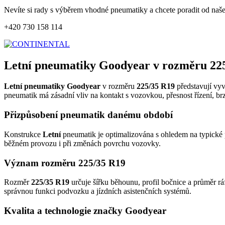
Nevíte si rady s výběrem vhodné pneumatiky a chcete poradit od naš
+420 730 158 114
Letní pneumatiky Goodyear v rozměru 22
Letní pneumatiky Goodyear
v rozměru
225/35 R19
představují vyv
pneumatik má zásadní vliv na kontakt s vozovkou, přesnost řízení, br
Přizpůsobení pneumatik danému období
Konstrukce
Letní
pneumatik je optimalizována s ohledem na typické p
běžném provozu i při změnách povrchu vozovky.
Význam rozměru 225/35 R19
Rozměr
225/35 R19
určuje šířku běhounu, profil bočnice a průměr rá
správnou funkci podvozku a jízdních asistenčních systémů.
Kvalita a technologie značky Goodyear