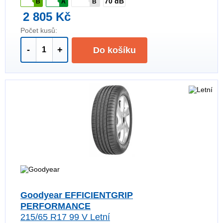
70 dB
B
A
B
2 805 Kč
Počet kusů:
-
+
Do košíku
Goodyear EFFICIENTGRIP
PERFORMANCE
215/65 R17 99 V Letní