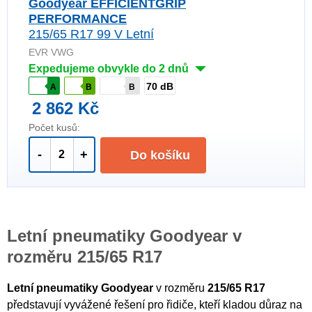
Goodyear EFFICIENTGRIP
PERFORMANCE
215/65 R17 99 V Letní
EVR VWG
Expedujeme obvykle do 2 dnů
70 dB
A
B
B
2 862 Kč
Počet kusů:
-
+
Do košíku
Letní pneumatiky Goodyear v
rozměru 215/65 R17
Letní pneumatiky Goodyear
v rozměru
215/65 R17
představují vyvážené řešení pro řidiče, kteří kladou důraz na