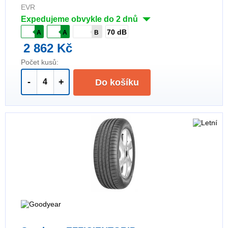
EVR
Expedujeme obvykle do 2 dnů
70 dB
A
A
B
2 862 Kč
Počet kusů:
-
+
Do košíku