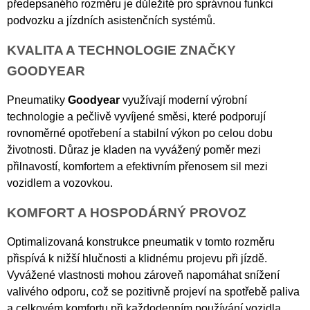
předepsaného rozměru je důležité pro správnou funkci
podvozku a jízdních asistenčních systémů.
KVALITA A TECHNOLOGIE ZNAČKY
GOODYEAR
Pneumatiky
Goodyear
využívají moderní výrobní
technologie a pečlivě vyvíjené směsi, které podporují
rovnoměrné opotřebení a stabilní výkon po celou dobu
životnosti. Důraz je kladen na vyvážený poměr mezi
přilnavostí, komfortem a efektivním přenosem sil mezi
vozidlem a vozovkou.
KOMFORT A HOSPODÁRNÝ PROVOZ
Optimalizovaná konstrukce pneumatik v tomto rozměru
přispívá k nižší hlučnosti a klidnému projevu při jízdě.
Vyvážené vlastnosti mohou zároveň napomáhat snížení
valivého odporu, což se pozitivně projeví na spotřebě paliva
a celkovém komfortu při každodenním používání vozidla.