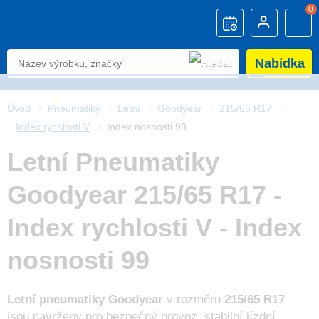
0
Nabídka
Úvod
Pneumatiky
Letní
Goodyear
215/65 R17
Index rychlosti V
Index nosnosti 99
Letní Pneumatiky
Goodyear 215/65 R17 -
Index rychlosti V - Index
nosnosti 99
Letní pneumatiky Goodyear
v rozměru
215/65 R17
jsou navrženy pro bezpečný provoz, stabilní jízdní