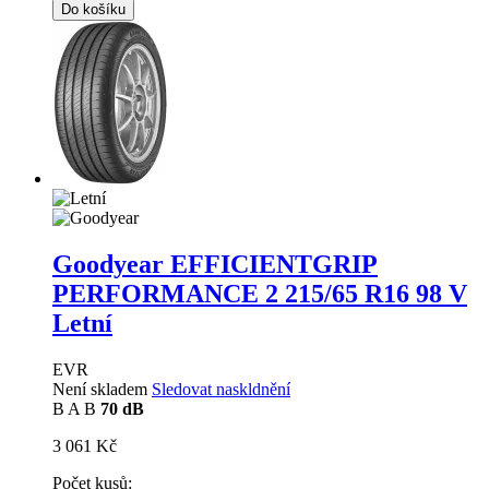
Do košíku
Goodyear EFFICIENTGRIP
PERFORMANCE 2
215/65 R16 98 V
Letní
EVR
Není skladem
Sledovat naskldnění
B
A
B
70 dB
3 061 Kč
Počet kusů: