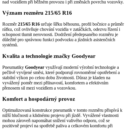
nad vozidlem při běžném provozu i při změnách povrchu vozovky.
Význam rozměru 215/65 R16
Rozměr
215/65 R16
určuje šířku běhounu, profil bočnice a průměr
ráfku, což ovlivňuje chování vozidla v zatáčkách, odezvu řízení i
schopnost tlumit nerovnosti. Dodržení předepsaného rozměru je
důležité pro správnou funkci podvozku a jízdních asistenčních
systémů.
Kvalita a technologie značky Goodyear
Pneumatiky
Goodyear
využívají moderní výrobní technologie a
pečlivě vyvíjené směsi, které podporují rovnoměrné opotřebení a
stabilní výkon po celou dobu životnosti. Důraz je kladen na
vyvážený poměr mezi přilnavostí, komfortem a efektivním
přenosem sil mezi vozidlem a vozovkou.
Komfort a hospodárný provoz
Optimalizovaná konstrukce pneumatik v tomto rozměru přispívá k
nižší hlučnosti a klidnému projevu při jízdě. Vyvážené vlastnosti
mohou zároveň napomáhat snížení valivého odporu, což se
pozitivně projeví na spotřebě paliva a celkovém komfortu při