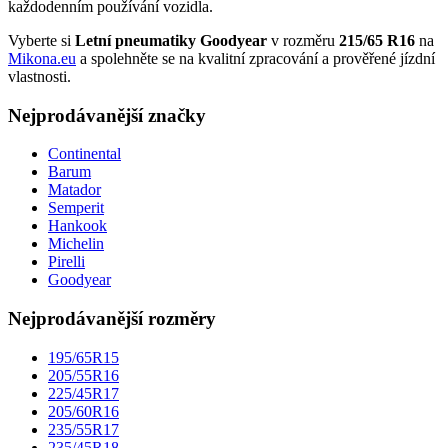
každodenním používání vozidla.
Vyberte si
Letní pneumatiky Goodyear
v rozměru
215/65 R16
na
Mikona.eu
a spolehněte se na kvalitní zpracování a prověřené jízdní
vlastnosti.
Nejprodávanější značky
Continental
Barum
Matador
Semperit
Hankook
Michelin
Pirelli
Goodyear
Nejprodávanější rozměry
195/65R15
205/55R16
225/45R17
205/60R16
235/55R17
235/45R18