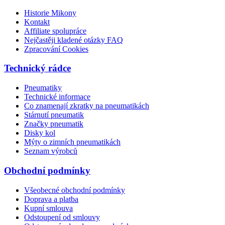
Historie Mikony
Kontakt
Affiliate spolupráce
Nejčastěji kladené otázky FAQ
Zpracování Cookies
Technický rádce
Pneumatiky
Technické informace
Co znamenají zkratky na pneumatikách
Stárnutí pneumatik
Značky pneumatik
Disky kol
Mýty o zimních pneumatikách
Seznam výrobců
Obchodní podmínky
Všeobecné obchodní podmínky
Doprava a platba
Kupní smlouva
Odstoupení od smlouvy