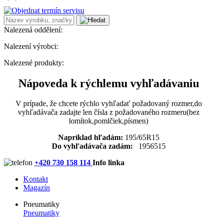
Nalezená oddělení:
Nalezení výrobci:
Nalezené produkty:
Nápoveda k rýchlemu vyhľadávaniu
V prípade, že chcete rýchlo vyhľadať požadovaný rozmer,do
vyhľadávača zadajte len čísla z požadovaného rozmeru(bez
lomítok,pomlčiek,písmen)
Napríklad hľadám:
195/65R15
Do vyhľadávača zadám:
1956515
+420 730 158 114
Info linka
Kontakt
Magazín
Pneumatiky
Pneumatiky