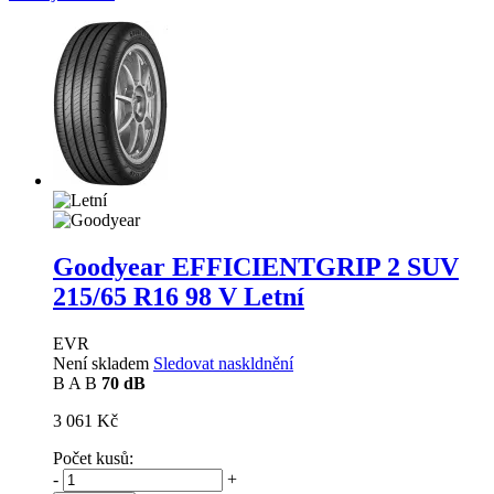
Goodyear EFFICIENTGRIP 2 SUV
215/65 R16 98 V Letní
EVR
Není skladem
Sledovat naskldnění
B
A
B
70 dB
3 061 Kč
Počet kusů:
-
+