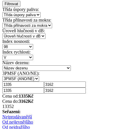
Filtrovat
Třída úspory paliva:
Třída přilnavosti za mokra:
Úroveň hlučnosti v dB:
Index nosnosti:
Index rychlosti:
Název dezenu:
3PMSF (ANO/NE):
Cena od:
1335
Kč
Cena do:
3162
Kč
1335
2
Seřazení:
Nejprodávanější
Od nejlevnějšího
Od nejdražšího